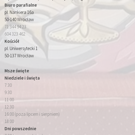
Biuro parafialne
pl. Nankiera 16a
50-140 Wrocław
71 344 94 23
604 323 462
Kościół
pl. Uniwersytecki 1
50-137 Wrocław
Msze święte
Niedziele i święta
7:30
9:30
11:00
12:30
16:00 (poza lipcem i sierpniem)
18:00
Dni powszednie