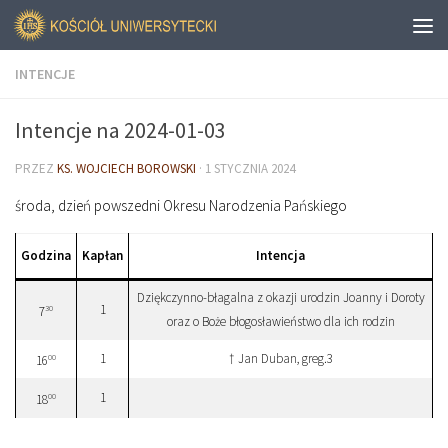
INTENCJE
Intencje na 2024-01-03
PRZEZ
KS. WOJCIECH BOROWSKI
·
1 STYCZNIA 2024
środa, dzień powszedni Okresu Narodzenia Pańskiego
Godzina
Kapłan
Intencja
Dziękczynno-błagalna z okazji urodzin Joanny i Doroty
1
30
7
oraz o Boże błogosławieństwo dla ich rodzin
1
† Jan Duban, greg.3
00
16
1
00
18