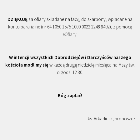
DZIĘKUJĘ
za ofiary składane na tacę, do skarbony, wpłacane na
konto parafialne (nr 64 1050 1575 1000 0022 2248 8492), z pomocą
eOfiary
.
W intencji wszystkich Dobrodziejów i Darczyńców naszego
kościoła modlimy się
w każdą drugą niedzielę miesiąca na Mszy św.
o godz. 12.30.
Bóg zapłać!
ks. Arkadiusz, proboszcz