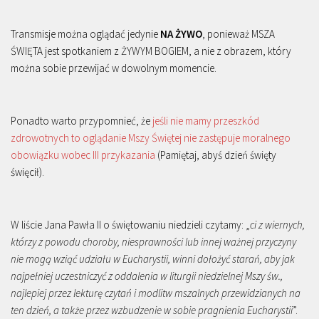
Transmisje można oglądać jedynie
NA ŻYWO
, ponieważ MSZA
ŚWIĘTA jest spotkaniem z ŻYWYM BOGIEM, a nie z obrazem, który
można sobie przewijać w dowolnym momencie.
Ponadto warto przypomnieć, że
jeśli nie mamy przeszkód
zdrowotnych to oglądanie Mszy Świętej nie zastępuje moralnego
obowiązku wobec III przykazania
(Pamiętaj, abyś dzień święty
święcił).
W liście Jana Pawła II o świętowaniu niedzieli czytamy: „
ci z wiernych,
którzy z powodu choroby, niesprawności lub innej ważnej przyczyny
nie mogą wziąć udziału w Eucharystii, winni dołożyć starań, aby jak
najpełniej uczestniczyć z oddalenia w liturgii niedzielnej Mszy św.,
najlepiej przez lekturę czytań i modlitw mszalnych przewidzianych na
ten dzień, a także przez wzbudzenie w sobie pragnienia Eucharystii
”.