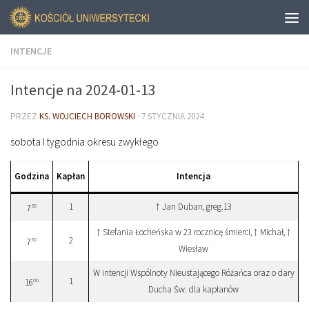
INTENCJE
Intencje na 2024-01-13
PRZEZ
KS. WOJCIECH BOROWSKI
·
7 STYCZNIA 2024
sobota I tygodnia okresu zwykłego
Godzina
Kapłan
Intencja
1
† Jan Duban, greg.13
30
7
† Stefania Łocheńska w 23 rocznicę śmierci, † Michał, †
2
30
7
Wiesław
W intencji Wspólnoty Nieustającego Różańca oraz o dary
1
00
16
Ducha Św. dla kapłanów