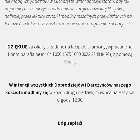
nie mogą wziąć udziału w Eucharystii, winni dołożyć starań, aby jak
najpełniej uczestniczyć z oddalenia w liturgii niedzielnej Mszy św.,
najlepiej przez lekturę czytań i modlitw mszalnych przewidzianych na
ten dzień, a także przez wzbudzenie w sobie pragnienia Eucharystii
”.
DZIĘKUJĘ
za ofiary składane na tacę, do skarbony, wpłacane na
konto parafialne (nr 64 1050 1575 1000 0022 2248 8492), z pomocą
eOfiary
.
W intencji wszystkich Dobrodziejów i Darczyńców naszego
kościoła modlimy się
w każdą drugą niedzielę miesiąca na Mszy św.
o godz. 12.30.
Bóg zapłać!