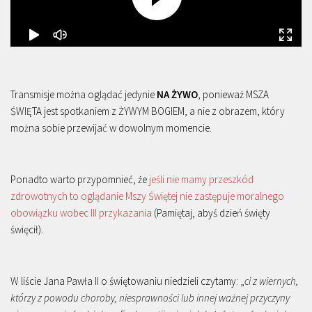
Transmisje można oglądać jedynie
NA ŻYWO
, ponieważ MSZA
ŚWIĘTA jest spotkaniem z ŻYWYM BOGIEM, a nie z obrazem, który
można sobie przewijać w dowolnym momencie.
Ponadto warto przypomnieć, że
jeśli nie mamy przeszkód
zdrowotnych to oglądanie Mszy Świętej nie zastępuje moralnego
obowiązku wobec III przykazania
(Pamiętaj, abyś dzień święty
święcił).
W liście Jana Pawła II o świętowaniu niedzieli czytamy: „
ci z wiernych,
którzy z powodu choroby, niesprawności lub innej ważnej przyczyny