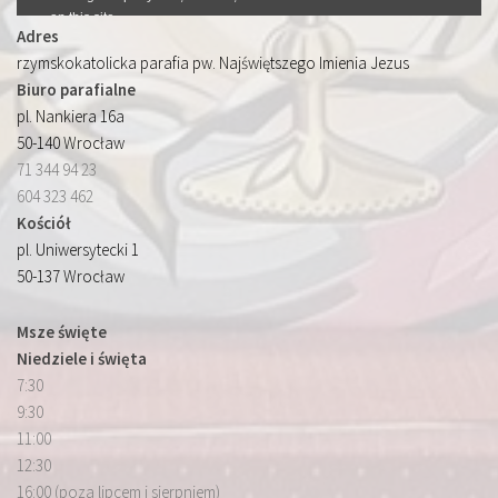
Adres
rzymskokatolicka parafia pw. Najświętszego Imienia Jezus
Biuro parafialne
pl. Nankiera 16a
50-140 Wrocław
71 344 94 23
604 323 462
Kościół
pl. Uniwersytecki 1
50-137 Wrocław
Msze święte
Niedziele i święta
7:30
9:30
11:00
12:30
16:00 (poza lipcem i sierpniem)