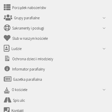
Porządek nabożeństw
Grupy parafialne
Sakramenty i posługi
Ślub w naszym kościele
Ludzie
Ochrona dzieci i młodzieży
Informator parafialny
Gazetka parafialna
O kościele
Spis ulic
Kontakt