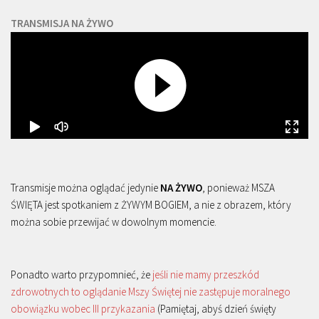
TRANSMISJA NA ŻYWO
Transmisje można oglądać jedynie
NA ŻYWO
, ponieważ MSZA
ŚWIĘTA jest spotkaniem z ŻYWYM BOGIEM, a nie z obrazem, który
można sobie przewijać w dowolnym momencie.
Ponadto warto przypomnieć, że
jeśli nie mamy przeszkód
zdrowotnych to oglądanie Mszy Świętej nie zastępuje moralnego
obowiązku wobec III przykazania
(Pamiętaj, abyś dzień święty