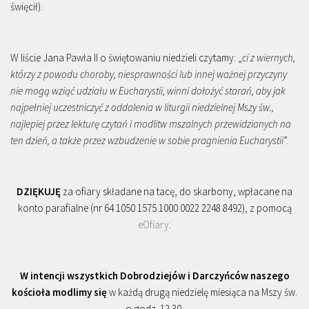
święcił).
W liście Jana Pawła II o świętowaniu niedzieli czytamy: „
ci z wiernych,
którzy z powodu choroby, niesprawności lub innej ważnej przyczyny
nie mogą wziąć udziału w Eucharystii, winni dołożyć starań, aby jak
najpełniej uczestniczyć z oddalenia w liturgii niedzielnej Mszy św.,
najlepiej przez lekturę czytań i modlitw mszalnych przewidzianych na
ten dzień, a także przez wzbudzenie w sobie pragnienia Eucharystii
”.
DZIĘKUJĘ
za ofiary składane na tacę, do skarbony, wpłacane na
konto parafialne (nr 64 1050 1575 1000 0022 2248 8492), z pomocą
eOfiary
.
W intencji wszystkich Dobrodziejów i Darczyńców naszego
kościoła modlimy się
w każdą drugą niedzielę miesiąca na Mszy św.
o godz. 12.30.