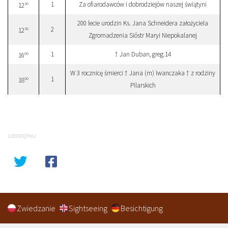
1
Za ofiarodawców i dobrodziejów naszej świątyni
30
12
200 lecie urodzin Ks. Jana Schneidera założyciela
2
30
12
Zgromadzenia Sióstr Maryi Niepokalanej
1
† Jan Duban, greg.14
00
16
W 3 rocznicę śmierci † Jana (m) Iwanczaka † z rodziny
1
00
18
Pilarskich
UDOSTĘPNIJ
Zwiedzanie
Sightseeing
Besichtigung