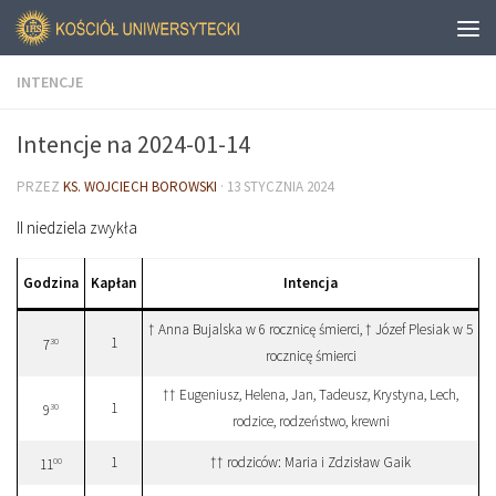
INTENCJE
Intencje na 2024-01-14
PRZEZ
KS. WOJCIECH BOROWSKI
·
13 STYCZNIA 2024
II niedziela zwykła
Godzina
Kapłan
Intencja
† Anna Bujalska w 6 rocznicę śmierci, † Józef Plesiak w 5
1
30
7
rocznicę śmierci
†† Eugeniusz, Helena, Jan, Tadeusz, Krystyna, Lech,
1
30
9
rodzice, rodzeństwo, krewni
1
†† rodziców: Maria i Zdzisław Gaik
00
11