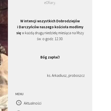
eOfiary
.
W intencji wszystkich Dobrodziejów
i Darczyńców naszego kościoła modlimy
się
w każdą drugą niedzielę miesiąca na Mszy
św. o godz. 12.30.
Bóg zapłać!
ks. Arkadiusz, proboszcz
MENU
Aktualności