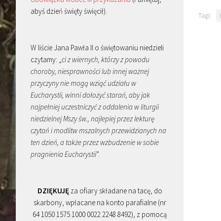
abyś dzień święty święcił).
Tagi:
W liście Jana Pawła II o świętowaniu niedzieli
czytamy: „
ci z wiernych, którzy z powodu
choroby, niesprawności lub innej ważnej
przyczyny nie mogą wziąć udziału w
Eucharystii, winni dołożyć starań, aby jak
najpełniej uczestniczyć z oddalenia w liturgii
niedzielnej Mszy św., najlepiej przez lekturę
czytań i modlitw mszalnych przewidzianych na
ten dzień, a także przez wzbudzenie w sobie
pragnienia Eucharystii
”.
DZIĘKUJĘ
za ofiary składane na tacę, do
skarbony, wpłacane na konto parafialne (nr
64 1050 1575 1000 0022 2248 8492), z pomocą