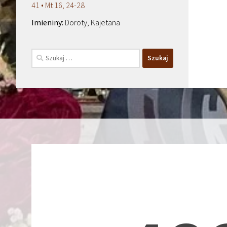
41 • Mt 16, 24-28
Doroty, Kajetana
Szukaj: