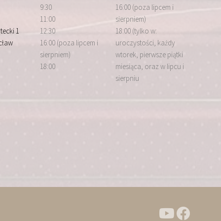
9:30
16:00 (poza lipcem i
11:00
sierpniem)
tecki 1
12:30
18:00 (tylko w:
cław
16:00 (poza lipcem i
uroczystości, każdy
sierpniem)
wtorek, pierwsze piątki
18:00
miesiąca, oraz w lipcu i
sierpniu