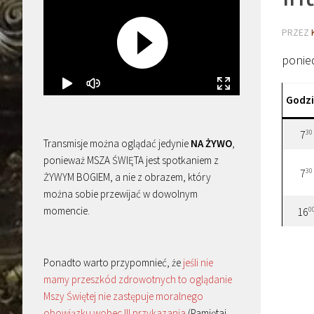
PRZEZ
ponied
Godz
30
7
Transmisje można oglądać jedynie
NA ŻYWO
,
ponieważ MSZA ŚWIĘTA jest spotkaniem z
30
7
ŻYWYM BOGIEM, a nie z obrazem, który
można sobie przewijać w dowolnym
momencie.
0
16
Ponadto warto przypomnieć, że
jeśli nie
mamy przeszkód zdrowotnych to oglądanie
Mszy Świętej nie zastępuje moralnego
obowiązku wobec III przykazania
(Pamiętaj,