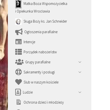
Matka Boża Wspomożycielka
i Opiekunka Wrocławia
Sługa Boży ks. Jan Schneider
Ogłoszenia parafialne
Intencje
Porządek nabożeństw
Grupy parafialne
Sakramenty i posługi
Ślub w naszym kościele
Ludzie
Ochrona dzieci i młodzieży