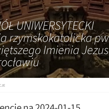
IÓŁ UNIWERSYTECKI
ia rzymskokatolicka pw
iętszego Imienia Jezus
ocławiu
CJE
tencje na 2024-01-15