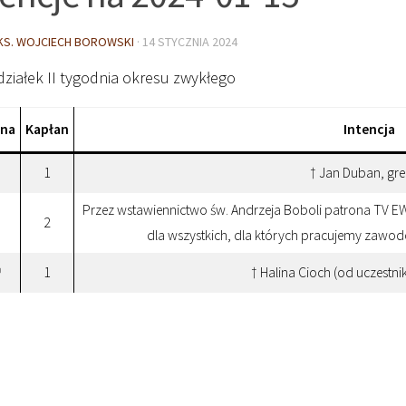
KS. WOJCIECH BOROWSKI
·
14 STYCZNIA 2024
ziałek II tygodnia okresu zwykłego
ina
Kapłan
Intencja
1
† Jan Duban, gre
Przez wstawiennictwo św. Andrzeja Boboli patrona TV EW
2
dla wszystkich, dla których pracujemy zaw
1
† Halina Cioch (od uczestn
0