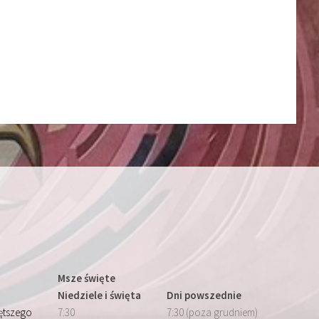
Msze święte
Niedziele i święta
Dni powszednie
iętszego
7:30
7:30 (poza grudniem)