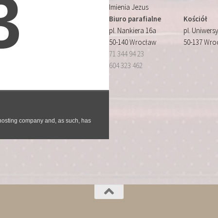
Imienia Jezus
Biuro parafialne
Kościół
pl. Nankiera 16a
pl. Uniwersy
50-140 Wrocław
50-137 Wro
71 344 94 23
604 323 462