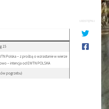
UDOSTĘPNIJ
g.15
TN Polska – z prośbą o wzrastanie w wierze
odowo – intencja od EWTN POLSKA
ików pogrzebu)