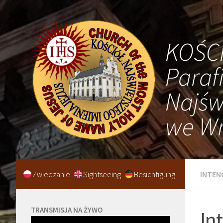
KOŚC
Paraf
Najśw
we Wr
Zwiedzanie
Sightseeing
Besichtigung
INTEN
TRANSMISJA NA ŻYWO
In