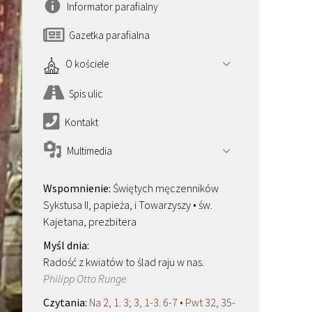
Informator parafialny
Gazetka parafialna
O kościele
Spis ulic
Kontakt
Multimedia
Świętych męczenników
Sykstusa II, papieża, i Towarzyszy • św.
Kajetana, prezbitera
Radość z kwiatów to ślad raju w nas.
Philipp Otto Runge
Na 2, 1. 3; 3, 1-3. 6-7 • Pwt 32, 35-