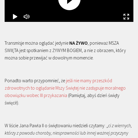
Transmisje można oglądać jedynie
NA ŻYWO
, ponieważ MSZA
ŚWIĘTA jest spotkaniem z ŻYWYM BOGIEM, a nie z obrazem, który
można sobie przewijać w dowolnym momencie.
Ponadto warto przypomnieć, że
jeśli nie mamy przeszkód
zdrowotnych to oglądanie Mszy Świętej nie zastępuje moralnego
obowiązku wobec III przykazania
(Pamiętaj, abyś dzień święty
święcił).
W liście Jana Pawła II o świętowaniu niedzieli czytamy: „
ci z wiernych,
którzy z powodu choroby, niesprawności lub innej ważnej przyczyny