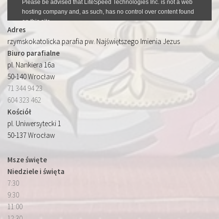
Adres
rzymskokatolicka parafia pw. Najświętszego Imienia Jezus
Biuro parafialne
pl. Nankiera 16a
50-140 Wrocław
71 344 94 23
604 323 462
Kościół
pl. Uniwersytecki 1
50-137 Wrocław
Msze święte
Niedziele i święta
7:30
9:30
11:00
12:30