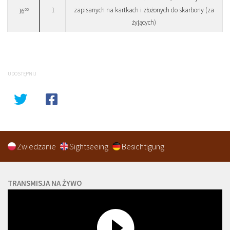
1
zapisanych na kartkach i złożonych do skarbony (za
00
16
żyjących)
UDOSTĘPNIJ
Zwiedzanie
Sightseeing
Besichtigung
TRANSMISJA NA ŻYWO