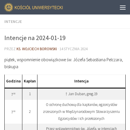
INTENCJE
Intencje na 2024-01-19
PRZEZ
KS. WOJCIECH BOROWSKI
·
14 STYCZNIA 2024
piątek, wspomnienie obowiązkowe św. Józefa Sebastiana Pelczara,
biskupa
Godzina
Kapłan
Intencja
1
† Jan Duban, greg.19
30
7
O ochronę duchową dla kapłanów, egzorcystów
2
zrzeszonych w Międzynarodowym Stowarzyszeniu
30
7
Egzorcystów i ich przełożonych
Przez wstawiennictwo św. Józefa, w intencjach