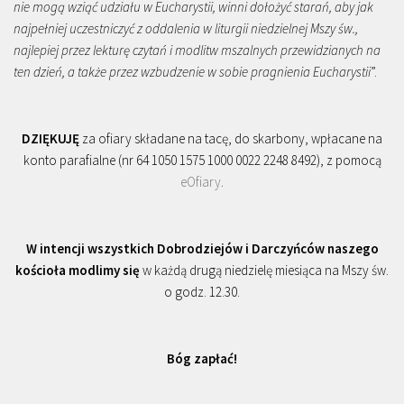
nie mogą wziąć udziału w Eucharystii, winni dołożyć starań, aby jak
najpełniej uczestniczyć z oddalenia w liturgii niedzielnej Mszy św.,
najlepiej przez lekturę czytań i modlitw mszalnych przewidzianych na
ten dzień, a także przez wzbudzenie w sobie pragnienia Eucharystii
”.
DZIĘKUJĘ
za ofiary składane na tacę, do skarbony, wpłacane na
konto parafialne (nr 64 1050 1575 1000 0022 2248 8492), z pomocą
eOfiary
.
W intencji wszystkich Dobrodziejów i Darczyńców naszego
kościoła modlimy się
w każdą drugą niedzielę miesiąca na Mszy św.
o godz. 12.30.
Bóg zapłać!