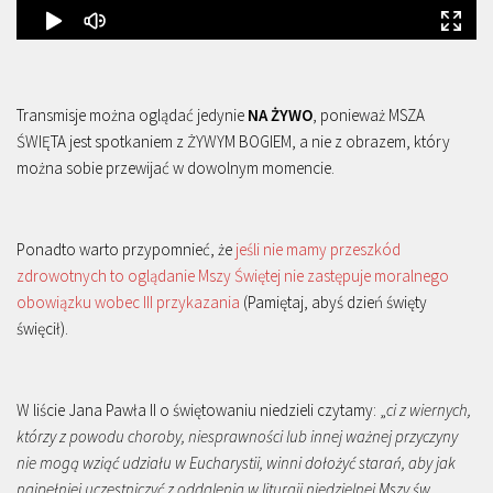
Transmisje można oglądać jedynie
NA ŻYWO
, ponieważ MSZA
ŚWIĘTA jest spotkaniem z ŻYWYM BOGIEM, a nie z obrazem, który
można sobie przewijać w dowolnym momencie.
Ponadto warto przypomnieć, że
jeśli nie mamy przeszkód
zdrowotnych to oglądanie Mszy Świętej nie zastępuje moralnego
obowiązku wobec III przykazania
(Pamiętaj, abyś dzień święty
święcił).
W liście Jana Pawła II o świętowaniu niedzieli czytamy: „
ci z wiernych,
którzy z powodu choroby, niesprawności lub innej ważnej przyczyny
nie mogą wziąć udziału w Eucharystii, winni dołożyć starań, aby jak
najpełniej uczestniczyć z oddalenia w liturgii niedzielnej Mszy św.,