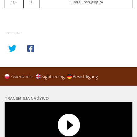
1
† Jan Duban, greg.24
00
16
UDOSTĘPNIJ
Zwiedzanie
Sightseeing
Besichtigung
TRANSMISJA NA ŻYWO