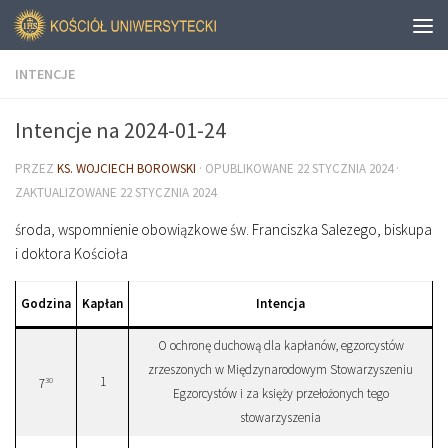
INTENCJE
Intencje na 2024-01-24
PRZEZ
KS. WOJCIECH BOROWSKI
· OPUBLIKOWANE
22 STYCZNIA 2024
·
ZAKTUALIZOWANE
22 STYCZNIA 2024
środa, wspomnienie obowiązkowe św. Franciszka Salezego, biskupa
i doktora Kościoła
Godzina
Kapłan
Intencja
O ochronę duchową dla kapłanów, egzorcystów
zrzeszonych w Międzynarodowym Stowarzyszeniu
1
30
7
Egzorcystów i za księży przełożonych tego
stowarzyszenia