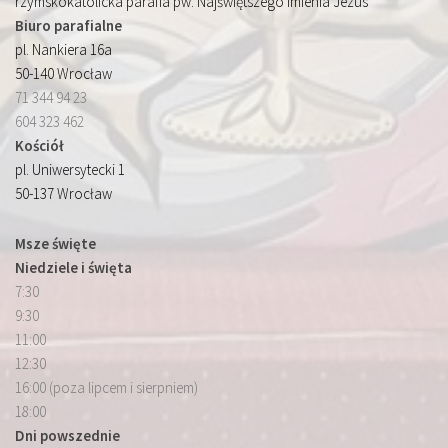
rzymskokatolicka parafia pw. Najświętszego Imienia Jezus
Biuro parafialne
pl. Nankiera 16a
50-140 Wrocław
71 344 94 23
604 323 462
Kościół
pl. Uniwersytecki 1
50-137 Wrocław
Msze święte
Niedziele i święta
7:30
9:30
11:00
12:30
16:00 (poza lipcem i sierpniem)
18:00
Dni powszednie