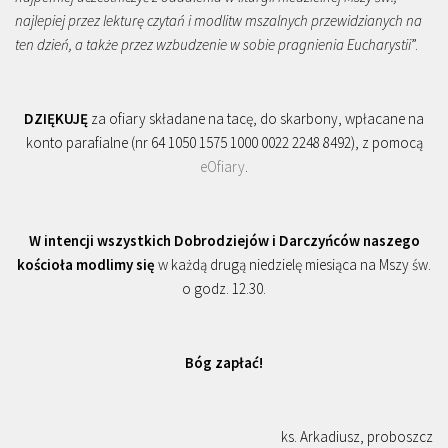
najlepiej przez lekturę czytań i modlitw mszalnych przewidzianych na
ten dzień, a także przez wzbudzenie w sobie pragnienia Eucharystii
”.
DZIĘKUJĘ
za ofiary składane na tacę, do skarbony, wpłacane na
konto parafialne (nr 64 1050 1575 1000 0022 2248 8492), z pomocą
eOfiary
.
W intencji wszystkich Dobrodziejów i Darczyńców naszego
kościoła modlimy się
w każdą drugą niedzielę miesiąca na Mszy św.
o godz. 12.30.
Bóg zapłać!
ks. Arkadiusz, proboszcz