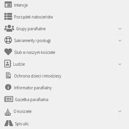
Intencje
Porządek nabożeństw
Grupy parafialne
Sakramenty i posługi
Ślub w naszym kościele
Ludzie
Ochrona dzieci i młodzieży
Informator parafialny
Gazetka parafialna
O kościele
Spis ulic