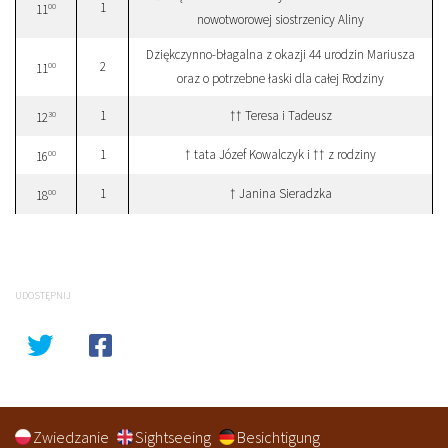
1
00
11
nowotworowej siostrzenicy Aliny
Dziękczynno-błagalna z okazji 44 urodzin Mariusza
2
00
11
oraz o potrzebne łaski dla całej Rodziny
1
†† Teresa i Tadeusz
30
12
1
† tata Józef Kowalczyk i †† z rodziny
00
16
1
† Janina Sieradzka
00
18
UDOSTĘPNIJ
Zwiedzanie
Sightseeing
Besichtigung