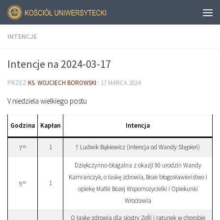
INTENCJE
Intencje na 2024-03-17
PRZEZ
KS. WOJCIECH BOROWSKI
·
17 MARCA 2024
V niedziela wielkiego postu
Godzina
Kapłan
Intencja
1
† Ludwik Bąkiewicz (intencja od Wandy Stępień)
30
7
Dziękczynno-błagalna z okazji 90 urodzin Wandy
Kamrańczyk, o łaskę zdrowia, Boże błogosławieństwo i
1
30
9
opiekę Matki Bożej Wspomożycielki i Opiekunki
Wrocławia
O łaskę zdrowia dla siostry Zofii i ratunek w chorobie