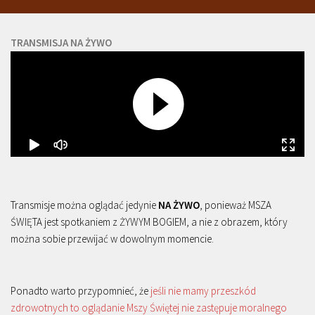
TRANSMISJA NA ŻYWO
Transmisje można oglądać jedynie
NA ŻYWO
, ponieważ MSZA
ŚWIĘTA jest spotkaniem z ŻYWYM BOGIEM, a nie z obrazem, który
można sobie przewijać w dowolnym momencie.
Ponadto warto przypomnieć, że
jeśli nie mamy przeszkód
zdrowotnych to oglądanie Mszy Świętej nie zastępuje moralnego