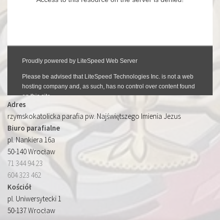
Adres
rzymskokatolicka parafia pw. Najświętszego Imienia Jezus
Biuro parafialne
pl. Nankiera 16a
50-140 Wrocław
71 344 94 23
604 323 462
Kościół
pl. Uniwersytecki 1
50-137 Wrocław