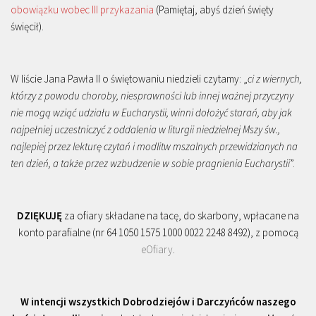
obowiązku wobec III przykazania
(Pamiętaj, abyś dzień święty
święcił).
W liście Jana Pawła II o świętowaniu niedzieli czytamy: „
ci z wiernych,
którzy z powodu choroby, niesprawności lub innej ważnej przyczyny
nie mogą wziąć udziału w Eucharystii, winni dołożyć starań, aby jak
najpełniej uczestniczyć z oddalenia w liturgii niedzielnej Mszy św.,
najlepiej przez lekturę czytań i modlitw mszalnych przewidzianych na
ten dzień, a także przez wzbudzenie w sobie pragnienia Eucharystii
”.
DZIĘKUJĘ
za ofiary składane na tacę, do skarbony, wpłacane na
konto parafialne (nr 64 1050 1575 1000 0022 2248 8492), z pomocą
eOfiary
.
W intencji wszystkich Dobrodziejów i Darczyńców naszego