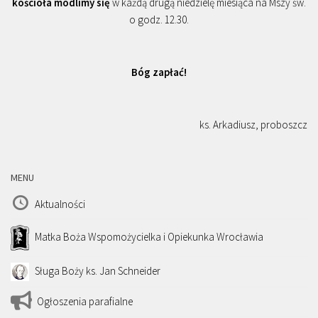
kościoła modlimy się
w każdą drugą niedzielę miesiąca na Mszy św.
o godz. 12.30.
Bóg zapłać!
ks. Arkadiusz, proboszcz
MENU
Aktualności
Matka Boża Wspomożycielka i Opiekunka Wrocławia
Sługa Boży ks. Jan Schneider
Ogłoszenia parafialne