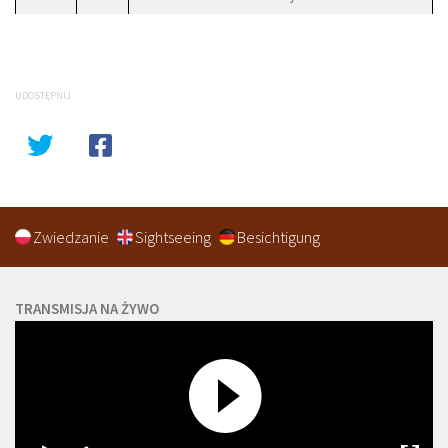
UDOSTĘPNIJ
Zwiedzanie
Sightseeing
Besichtigung
TRANSMISJA NA ŻYWO