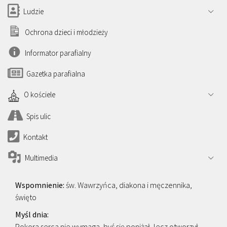
Ludzie
Ochrona dzieci i młodzieży
Informator parafialny
Gazetka parafialna
O kościele
Spis ulic
Kontakt
Multimedia
św. Wawrzyńca, diakona i męczennika,
święto
Pokora serca nie wymaga, byś się poniżał, lecz otworzył.