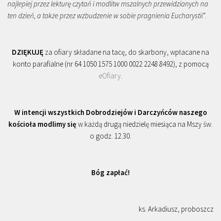
najlepiej przez lekturę czytań i modlitw mszalnych przewidzianych na
ten dzień, a także przez wzbudzenie w sobie pragnienia Eucharystii
”.
DZIĘKUJĘ
za ofiary składane na tacę, do skarbony, wpłacane na
konto parafialne (nr 64 1050 1575 1000 0022 2248 8492), z pomocą
eOfiary
.
W intencji wszystkich Dobrodziejów i Darczyńców naszego
kościoła modlimy się
w każdą drugą niedzielę miesiąca na Mszy św.
o godz. 12.30.
Bóg zapłać!
ks. Arkadiusz, proboszcz