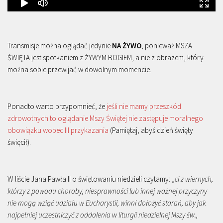
Transmisje można oglądać jedynie
NA ŻYWO
, ponieważ MSZA
ŚWIĘTA jest spotkaniem z ŻYWYM BOGIEM, a nie z obrazem, który
można sobie przewijać w dowolnym momencie.
Ponadto warto przypomnieć, że
jeśli nie mamy przeszkód
zdrowotnych to oglądanie Mszy Świętej nie zastępuje moralnego
obowiązku wobec III przykazania
(Pamiętaj, abyś dzień święty
święcił).
W liście Jana Pawła II o świętowaniu niedzieli czytamy: „
ci z wiernych,
którzy z powodu choroby, niesprawności lub innej ważnej przyczyny
nie mogą wziąć udziału w Eucharystii, winni dołożyć starań, aby jak
najpełniej uczestniczyć z oddalenia w liturgii niedzielnej Mszy św.,