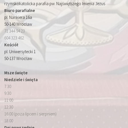
rzymskokatolicka parafia pw. Najświętszego Imienia Jezus
Biuro parafialne
pl. Nankiera 16a
50-140 Wrocław
71 344 94 23
604 323 462
Kościół
pl. Uniwersytecki 1
50-137 Wrocław
Msze święte
Niedziele i święta
7:30
9:30
11:00
12:30
16:00 (poza lipcem i sierpniem)
18:00
Dni powszednie