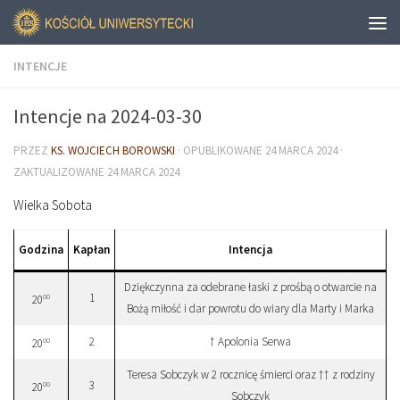
INTENCJE
Intencje na 2024-03-30
PRZEZ
KS. WOJCIECH BOROWSKI
· OPUBLIKOWANE
24 MARCA 2024
·
ZAKTUALIZOWANE
24 MARCA 2024
Wielka Sobota
Godzina
Kapłan
Intencja
Dziękczynna za odebrane łaski z prośbą o otwarcie na
1
00
20
Bożą miłość i dar powrotu do wiary dla Marty i Marka
2
† Apolonia Serwa
00
20
Teresa Sobczyk w 2 rocznicę śmierci oraz †† z rodziny
3
00
20
Sobczyk