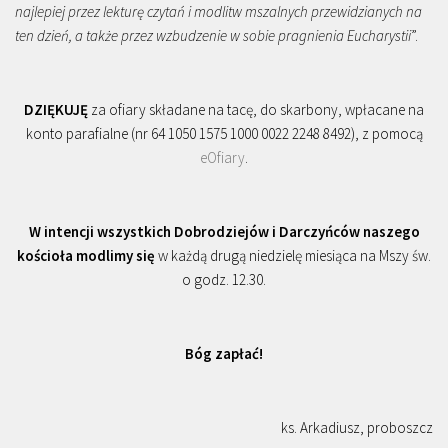
najlepiej przez lekturę czytań i modlitw mszalnych przewidzianych na
ten dzień, a także przez wzbudzenie w sobie pragnienia Eucharystii
”.
DZIĘKUJĘ
za ofiary składane na tacę, do skarbony, wpłacane na
konto parafialne (nr 64 1050 1575 1000 0022 2248 8492), z pomocą
eOfiary
.
W intencji wszystkich Dobrodziejów i Darczyńców naszego
kościoła modlimy się
w każdą drugą niedzielę miesiąca na Mszy św.
o godz. 12.30.
Bóg zapłać!
ks. Arkadiusz, proboszcz