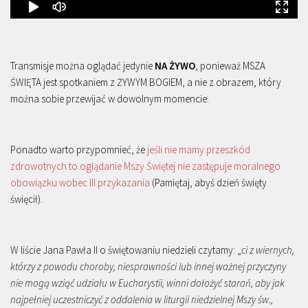
Transmisje można oglądać jedynie
NA ŻYWO
, ponieważ MSZA
ŚWIĘTA jest spotkaniem z ŻYWYM BOGIEM, a nie z obrazem, który
można sobie przewijać w dowolnym momencie.
Ponadto warto przypomnieć, że
jeśli nie mamy przeszkód
zdrowotnych to oglądanie Mszy Świętej nie zastępuje moralnego
obowiązku wobec III przykazania
(Pamiętaj, abyś dzień święty
święcił).
W liście Jana Pawła II o świętowaniu niedzieli czytamy: „
ci z wiernych,
którzy z powodu choroby, niesprawności lub innej ważnej przyczyny
nie mogą wziąć udziału w Eucharystii, winni dołożyć starań, aby jak
najpełniej uczestniczyć z oddalenia w liturgii niedzielnej Mszy św.,