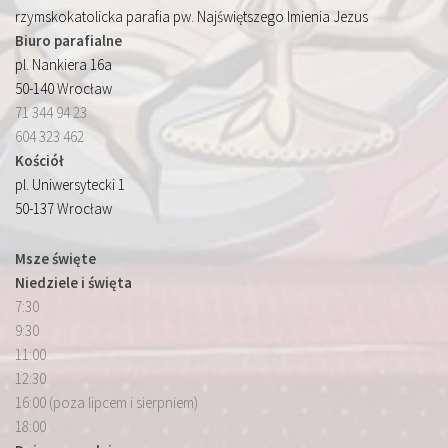
rzymskokatolicka parafia pw. Najświętszego Imienia Jezus
Biuro parafialne
pl. Nankiera 16a
50-140 Wrocław
71 344 94 23
604 323 462
Kościół
pl. Uniwersytecki 1
50-137 Wrocław
Msze święte
Niedziele i święta
7:30
9:30
11:00
12:30
16:00 (poza lipcem i sierpniem)
18:00