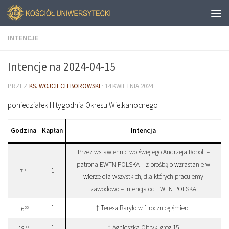
INTENCJE
Intencje na 2024-04-15
PRZEZ
KS. WOJCIECH BOROWSKI
·
14 KWIETNIA 2024
poniedziałek III tygodnia Okresu Wielkanocnego
Godzina
Kapłan
Intencja
Przez wstawiennictwo świętego Andrzeja Boboli –
patrona EWTN POLSKA – z prośbą o wzrastanie w
1
30
7
wierze dla wszystkich, dla których pracujemy
zawodowo – intencja od EWTN POLSKA
1
† Teresa Baryło w 1 rocznicę śmierci
00
16
1
† Agnieszka Obryk, greg.15
00
18