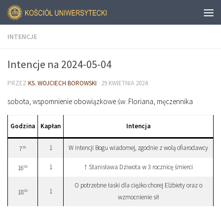
INTENCJE
Intencje na 2024-05-04
PRZEZ
KS. WOJCIECH BOROWSKI
·
29 KWIETNIA 2024
sobota, wspomnienie obowiązkowe św. Floriana, męczennika
Godzina
Kapłan
Intencja
1
W intencji Bogu wiadomej, zgodnie z wolą ofiarodawcy
30
7
1
† Stanisława Dziwota w 3 rocznicę śmierci
00
16
O potrzebne łaski dla ciężko chorej Elżbiety oraz o
1
00
18
wzmocnienie sił