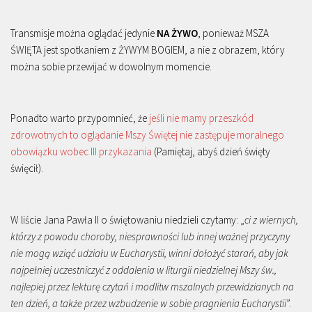
Transmisje można oglądać jedynie
NA ŻYWO
, ponieważ MSZA
ŚWIĘTA jest spotkaniem z ŻYWYM BOGIEM, a nie z obrazem, który
można sobie przewijać w dowolnym momencie.
Ponadto warto przypomnieć, że
jeśli nie mamy przeszkód
zdrowotnych to oglądanie Mszy Świętej nie zastępuje moralnego
obowiązku wobec III przykazania
(Pamiętaj, abyś dzień święty
święcił).
W liście Jana Pawła II o świętowaniu niedzieli czytamy: „
ci z wiernych,
którzy z powodu choroby, niesprawności lub innej ważnej przyczyny
nie mogą wziąć udziału w Eucharystii, winni dołożyć starań, aby jak
najpełniej uczestniczyć z oddalenia w liturgii niedzielnej Mszy św.,
najlepiej przez lekturę czytań i modlitw mszalnych przewidzianych na
ten dzień, a także przez wzbudzenie w sobie pragnienia Eucharystii
”.