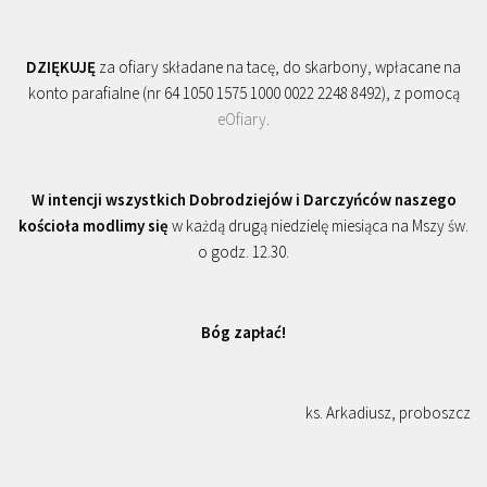
DZIĘKUJĘ
za ofiary składane na tacę, do skarbony, wpłacane na
konto parafialne (nr 64 1050 1575 1000 0022 2248 8492), z pomocą
eOfiary
.
W intencji wszystkich Dobrodziejów i Darczyńców naszego
kościoła modlimy się
w każdą drugą niedzielę miesiąca na Mszy św.
o godz. 12.30.
Bóg zapłać!
ks. Arkadiusz, proboszcz