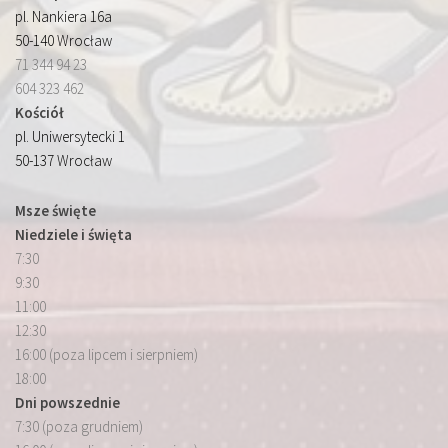
pl. Nankiera 16a
50-140 Wrocław
71 344 94 23
604 323 462
Kościół
pl. Uniwersytecki 1
50-137 Wrocław
Msze święte
Niedziele i święta
7:30
9:30
11:00
12:30
16:00 (poza lipcem i sierpniem)
18:00
Dni powszednie
7:30 (poza grudniem)