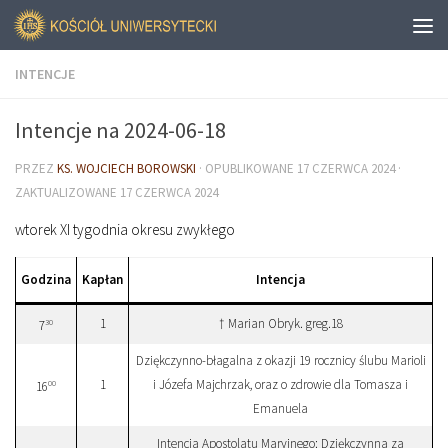
INTENCJE
Intencje na 2024-06-18
PRZEZ
KS. WOJCIECH BOROWSKI
· OPUBLIKOWANE
17 CZERWCA 2024
·
ZAKTUALIZOWANE
17 CZERWCA 2024
wtorek XI tygodnia okresu zwykłego
Godzina
Kapłan
Intencja
1
† Marian Obryk. greg.18
30
7
Dziękczynno-błagalna z okazji 19 rocznicy ślubu Marioli
1
i Józefa Majchrzak, oraz o zdrowie dla Tomasza i
00
16
Emanuela
Intencja Apostolatu Maryjnego: Dziękczynna za