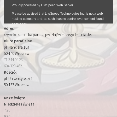
Adres
rzymskokatolicka parafia pw. Najświętszego Imienia Jezus
Biuro parafialne
pl. Nankiera 16a
50-140 Wrocław
71 344 94 23
604 323 462
Kościół
pl. Uniwersytecki 1
50-137 Wrocław
Msze święte
Niedziele i święta
7:30
9:30