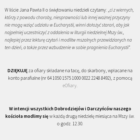
W liście Jana Pawła II o świętowaniu niedzieli czytamy: „
ci z wiernych,
którzy z powodu choroby, niesprawności lub innej ważnej przyczyny
nie mogą wziąć udziału w Eucharystii, winni dołożyć starań, aby jak
najpełniej uczestniczyć z oddalenia w liturgii niedzielnej Mszy św.,
najlepiej przez lekturę czytań i modlitw mszalnych przewidzianych na
ten dzień, a także przez wzbudzenie w sobie pragnienia Eucharystii
”.
DZIĘKUJĘ
za ofiary składane na tacę, do skarbony, wpłacane na
konto parafialne (nr 64 1050 1575 1000 0022 2248 8492), z pomocą
eOfiary
.
W intencji wszystkich Dobrodziejów i Darczyńców naszego
kościoła modlimy się
w każdą drugą niedzielę miesiąca na Mszy św.
o godz. 12.30.