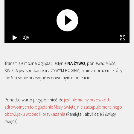
Transmisje można oglądać jedynie
NA ŻYWO
, ponieważ MSZA
ŚWIĘTA jest spotkaniem z ŻYWYM BOGIEM, a nie z obrazem, który
można sobie przewijać w dowolnym momencie.
Ponadto warto przypomnieć, że
jeśli nie mamy przeszkód
zdrowotnych to oglądanie Mszy Świętej nie zastępuje moralnego
obowiązku wobec III przykazania
(Pamiętaj, abyś dzień święty
święcił).