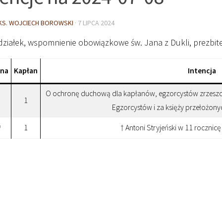
KS. WOJCIECH BOROWSKI
·
7 LIPCA 2024
działek, wspomnienie obowiązkowe św. Jana z Dukli, prezbit
ina
Kapłan
Intencja
O ochronę duchową dla kapłanów, egzorcystów zrzes
1
Egzorcystów i za księży przełożony
1
† Antoni Stryjeński w 11 rocznicę
0