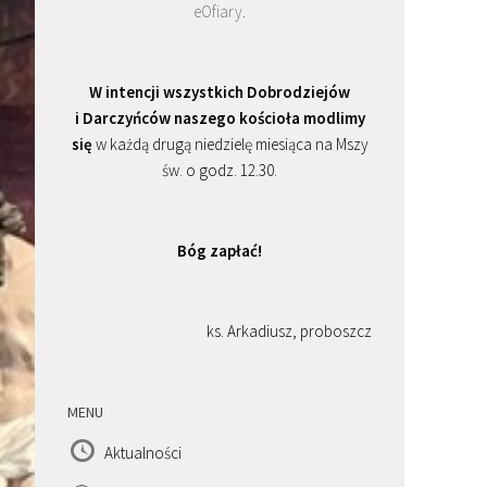
eOfiary
.
W intencji wszystkich Dobrodziejów
i Darczyńców naszego kościoła modlimy
się
w każdą drugą niedzielę miesiąca na Mszy
św. o godz. 12.30.
Bóg zapłać!
ks. Arkadiusz, proboszcz
MENU
Aktualności