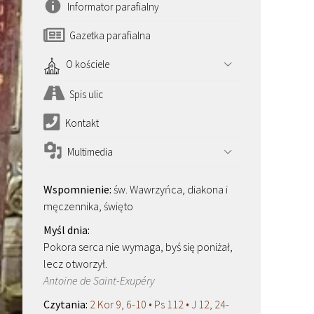
Informator parafialny
Gazetka parafialna
O kościele
Spis ulic
Kontakt
Multimedia
św. Wawrzyńca, diakona i
męczennika, święto
Pokora serca nie wymaga, byś się poniżał,
lecz otworzył.
Antoine de Saint-Exupéry
2 Kor 9, 6-10 • Ps 112 • J 12, 24-