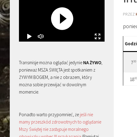
PRZEZ
ponie
Godz
30
Transmisje można oglądać jedynie
NA ŻYWO
,
7
ponieważ MSZA ŚWIĘTA jest spotkaniem z
ŻYWYM BOGIEM, a nie z obrazem, który
0
18
można sobie przewijać w dowolnym
momencie.
Ponadto warto przypomnieć, że
jeśli nie
mamy przeszkód zdrowotnych to oglądanie
Mszy Świętej nie zastępuje moralnego
obowiązku wobec III przykazania
(Pamiętaj,