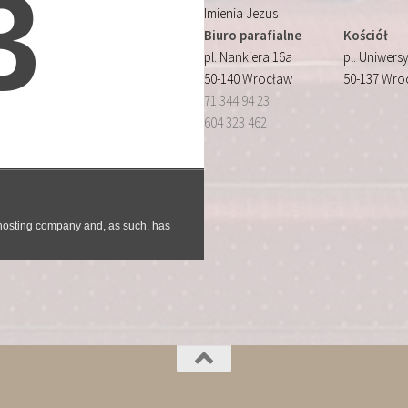
Imienia Jezus
Biuro parafialne
Kościół
pl. Nankiera 16a
pl. Uniwersy
50-140 Wrocław
50-137 Wro
71 344 94 23
604 323 462