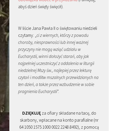
abyś dzień święty święcił).
W liście Jana Pawła II o świętowaniu niedzieli
czytamy: „
ci z wiernych, którzy z powodu
choroby, niesprawności lub innej ważnej
przyczyny nie mogą wziąć udziału w
Eucharystii, winni dołożyć starań, aby jak
najpełniej uczestniczyć z oddalenia w liturgii
niedzielnej Mszy św., najlepiej przez lekturę
czytań i modlitw mszalnych przewidzianych na
ten dzień, a także przez wzbudzenie w sobie
pragnienia Eucharystii
”.
DZIĘKUJĘ
za ofiary składane na tacę, do
skarbony, wpłacane na konto parafialne (nr
64 1050 1575 1000 0022 2248 8492), z pomocą