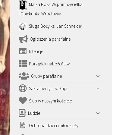
Matka Boża Wspomożycielka
i Opiekunka Wrocławia
Sługa Boży ks. Jan Schneider
Ogłoszenia parafialne
Intencje
Porządek nabożeństw
Grupy parafialne
Sakramenty i posługi
Ślub w naszym kościele
Ludzie
Ochrona dzieci i młodzieży