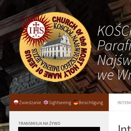
KOŚC
Paraf
Najśw
we Wr
Zwiedzanie
Sightseeing
Besichtigung
INTEN
TRANSMISJA NA ŻYWO
In