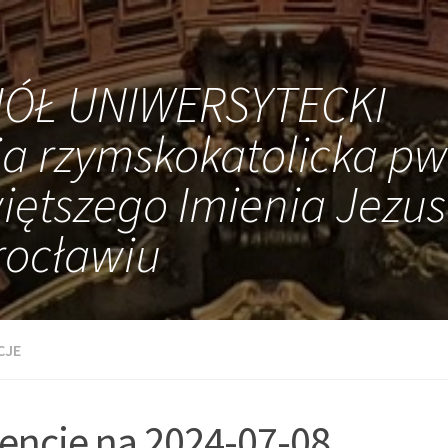
IÓŁ UNIWERSYTECKI
ia rzymskokatolicka pw
iętszego Imienia Jezus
ocławiu
CJE
tencje na 2024-07-08