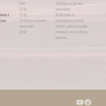
9:30
16:00 (poza lipcem i
11:00
sierpniem)
tecki 1
12:30
18:00 (tylko w:
cław
16:00 (poza lipcem i
uroczystości, każdy
sierpniem)
wtorek, pierwsze piątki
18:00
miesiąca, oraz w lipcu i
sierpniu