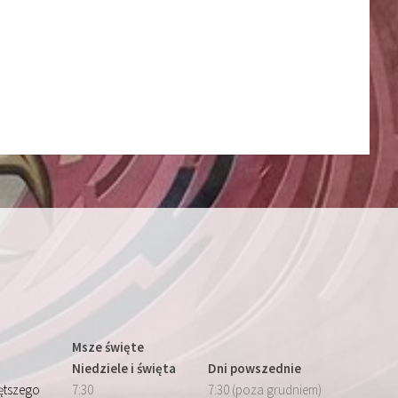
Msze święte
Niedziele i święta
Dni powszednie
iętszego
7:30
7:30 (poza grudniem)