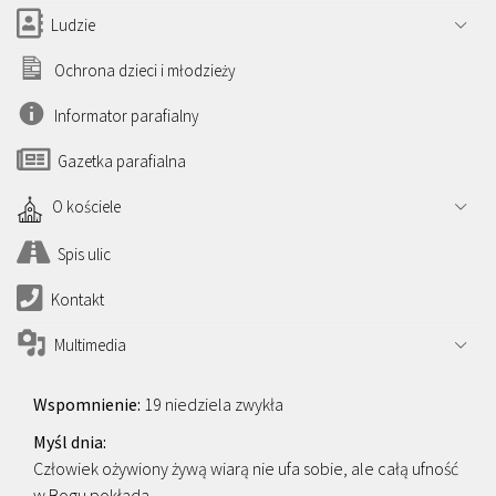
Ludzie
Ochrona dzieci i młodzieży
Informator parafialny
Gazetka parafialna
O kościele
Spis ulic
Kontakt
Multimedia
19 niedziela zwykła
Człowiek ożywiony żywą wiarą nie ufa sobie, ale całą ufność
w Bogu pokłada.