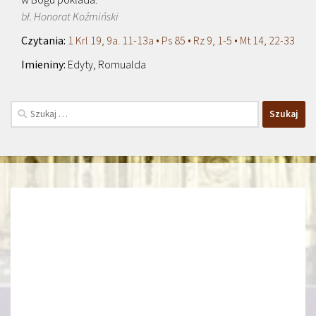
bł. Honorat Koźmiński
1 Krl 19, 9a. 11-13a • Ps 85 • Rz 9, 1-5 • Mt 14, 22-33
Edyty, Romualda
Szukaj: