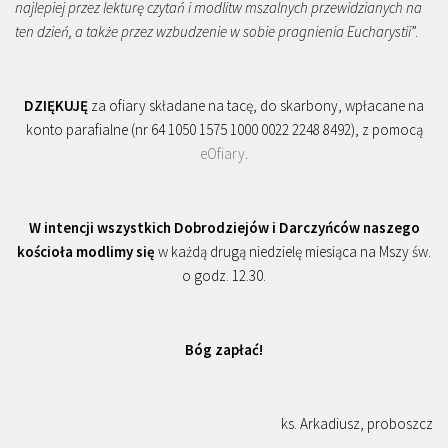
najlepiej przez lekturę czytań i modlitw mszalnych przewidzianych na
ten dzień, a także przez wzbudzenie w sobie pragnienia Eucharystii
”.
DZIĘKUJĘ
za ofiary składane na tacę, do skarbony, wpłacane na
konto parafialne (nr 64 1050 1575 1000 0022 2248 8492), z pomocą
eOfiary
.
W intencji wszystkich Dobrodziejów i Darczyńców naszego
kościoła modlimy się
w każdą drugą niedzielę miesiąca na Mszy św.
o godz. 12.30.
Bóg zapłać!
ks. Arkadiusz, proboszcz