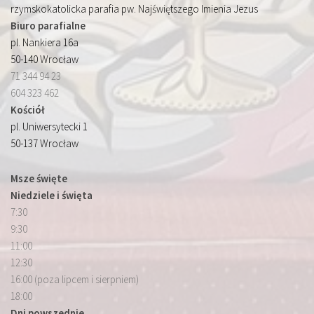
rzymskokatolicka parafia pw. Najświętszego Imienia Jezus
Biuro parafialne
pl. Nankiera 16a
50-140 Wrocław
71 344 94 23
604 323 462
Kościół
pl. Uniwersytecki 1
50-137 Wrocław
Msze święte
Niedziele i święta
7:30
9:30
11:00
12:30
16:00 (poza lipcem i sierpniem)
18:00
Dni powszednie