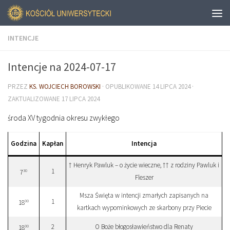
INTENCJE
Intencje na 2024-07-17
PRZEZ
KS. WOJCIECH BOROWSKI
· OPUBLIKOWANE
14 LIPCA 2024
·
ZAKTUALIZOWANE
17 LIPCA 2024
środa XV tygodnia okresu zwykłego
Godzina
Kapłan
Intencja
† Henryk Pawluk – o życie wieczne, †† z rodziny Pawluk i
1
30
7
Fleszer
Msza Święta w intencji zmarłych zapisanych na
1
00
18
kartkach wypominkowych ze skarbony przy Piecie
2
O Boże błogosławieństwo dla Renaty
00
18