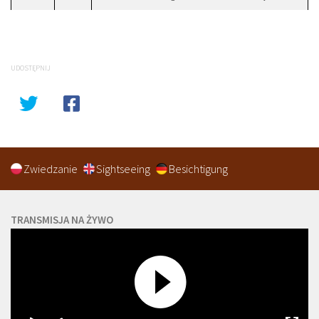
UDOSTĘPNIJ
Zwiedzanie
Sightseeing
Besichtigung
TRANSMISJA NA ŻYWO