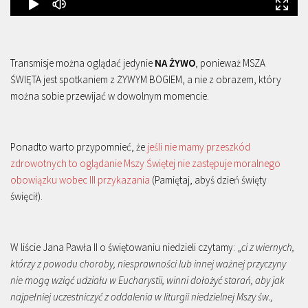
Transmisje można oglądać jedynie
NA ŻYWO
, ponieważ MSZA
ŚWIĘTA jest spotkaniem z ŻYWYM BOGIEM, a nie z obrazem, który
można sobie przewijać w dowolnym momencie.
Ponadto warto przypomnieć, że
jeśli nie mamy przeszkód
zdrowotnych to oglądanie Mszy Świętej nie zastępuje moralnego
obowiązku wobec III przykazania
(Pamiętaj, abyś dzień święty
święcił).
W liście Jana Pawła II o świętowaniu niedzieli czytamy: „
ci z wiernych,
którzy z powodu choroby, niesprawności lub innej ważnej przyczyny
nie mogą wziąć udziału w Eucharystii, winni dołożyć starań, aby jak
najpełniej uczestniczyć z oddalenia w liturgii niedzielnej Mszy św.,