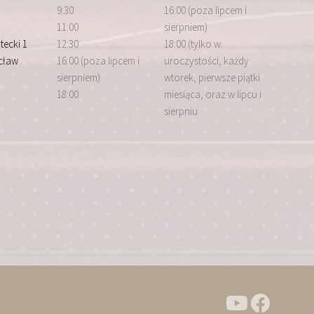
9:30
16:00 (poza lipcem i
11:00
sierpniem)
tecki 1
12:30
18:00 (tylko w:
cław
16:00 (poza lipcem i
uroczystości, każdy
sierpniem)
wtorek, pierwsze piątki
18:00
miesiąca, oraz w lipcu i
sierpniu