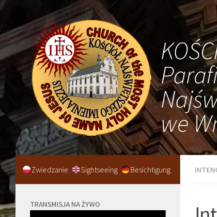
KOŚC
Paraf
Najśw
we Wr
Zwiedzanie
Sightseeing
Besichtigung
INTEN
TRANSMISJA NA ŻYWO
In