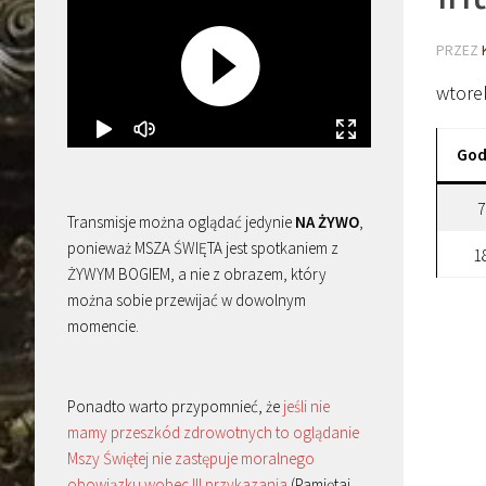
PRZEZ
wtorek
God
7
Transmisje można oglądać jedynie
NA ŻYWO
,
ponieważ MSZA ŚWIĘTA jest spotkaniem z
1
ŻYWYM BOGIEM, a nie z obrazem, który
można sobie przewijać w dowolnym
momencie.
Ponadto warto przypomnieć, że
jeśli nie
mamy przeszkód zdrowotnych to oglądanie
Mszy Świętej nie zastępuje moralnego
obowiązku wobec III przykazania
(Pamiętaj,