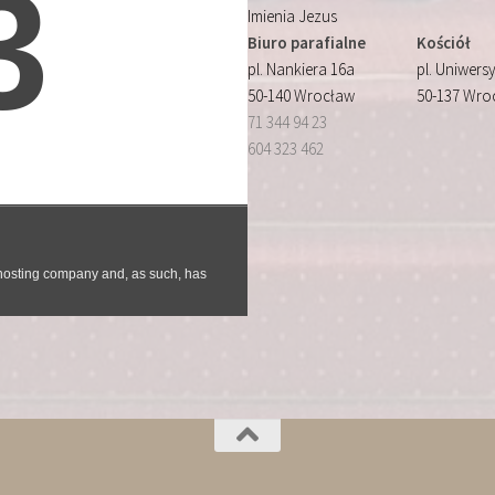
Imienia Jezus
Biuro parafialne
Kościół
pl. Nankiera 16a
pl. Uniwersy
50-140 Wrocław
50-137 Wro
71 344 94 23
604 323 462