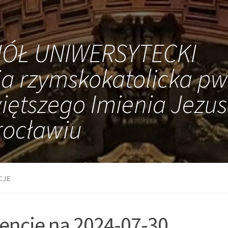
IÓŁ UNIWERSYTECKI
ia rzymskokatolicka pw
iętszego Imienia Jezus
ocławiu
CJE
tencje na 2024-07-30