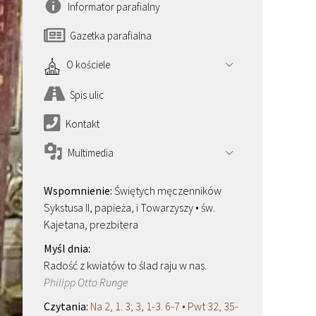
Informator parafialny
Gazetka parafialna
O kościele
Spis ulic
Kontakt
Multimedia
Świętych męczenników
Sykstusa II, papieża, i Towarzyszy • św.
Kajetana, prezbitera
Radość z kwiatów to ślad raju w nas.
Philipp Otto Runge
Na 2, 1. 3; 3, 1-3. 6-7 • Pwt 32, 35-