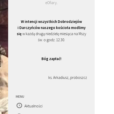
eOfiary
.
W intencji wszystkich Dobrodziejów
i Darczyńców naszego kościoła modlimy
się
w każdą drugą niedzielę miesiąca na Mszy
św. o godz. 12.30.
Bóg zapłać!
ks. Arkadiusz, proboszcz
MENU
Aktualności