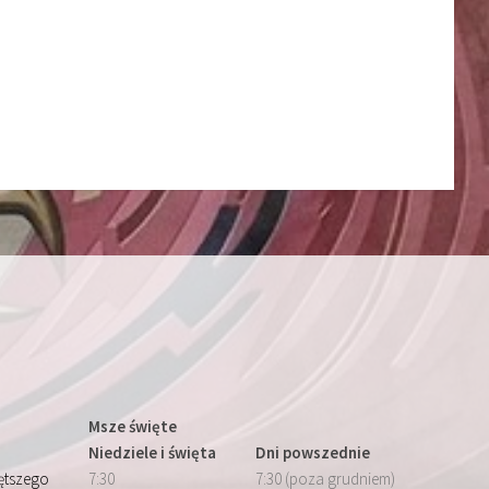
Msze święte
Niedziele i święta
Dni powszednie
iętszego
7:30
7:30 (poza grudniem)