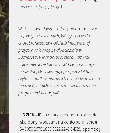
abyś dzień święty święcił).
W liście Jana Pawła II o świętowaniu niedzieli
czytamy: „
ci z wiernych, którzy z powodu
choroby, niesprawności lub innej ważnej
przyczyny nie mogą wziąć udziału w
Eucharystii, winni dołożyć starań, aby jak
najpełniej uczestniczyć z oddalenia w liturgii
niedzielnej Mszy św., najlepiej przez lekturę
czytań i modlitw mszalnych przewidzianych na
ten dzień, a także przez wzbudzenie w sobie
pragnienia Eucharystii
”.
DZIĘKUJĘ
za ofiary składane na tacę, do
skarbony, wpłacane na konto parafialne (nr
64 1050 1575 1000 0022 2248 8492), z pomocą