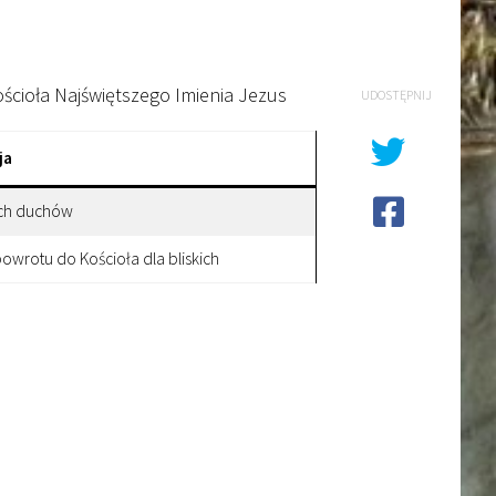
ościoła Najświętszego Imienia Jezus
UDOSTĘPNIJ
ja
ych duchów
powrotu do Kościoła dla bliskich