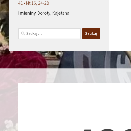
41 • Mt 16, 24-28
Doroty, Kajetana
Szukaj: