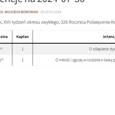
KS. WOJCIECH BOROWSKI
·
28 LIPCA 2024
, XVII tydzień okresu zwykłego, 326 Rocznica Poświęcenia K
zina
Kapłan
Intenc
1
O oślepienie zł
30
1
O miłość i zgodę w rodzinie o łaskę 
00
8