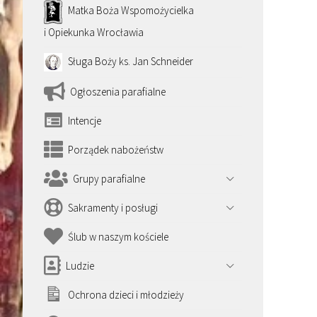
Matka Boża Wspomożycielka
i Opiekunka Wrocławia
Sługa Boży ks. Jan Schneider
Ogłoszenia parafialne
Intencje
Porządek nabożeństw
Grupy parafialne
Sakramenty i posługi
Ślub w naszym kościele
Ludzie
Ochrona dzieci i młodzieży