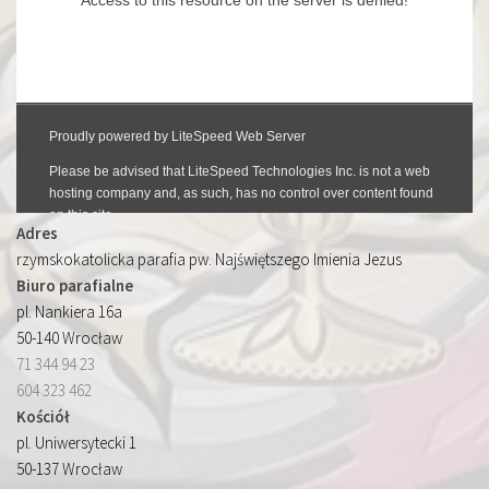
Adres
rzymskokatolicka parafia pw. Najświętszego Imienia Jezus
Biuro parafialne
pl. Nankiera 16a
50-140 Wrocław
71 344 94 23
604 323 462
Kościół
pl. Uniwersytecki 1
50-137 Wrocław