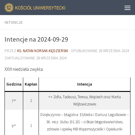
INTENCJE
Intencje na 2024-09-29
PRZEZ
KS. NATAN KORSAK-KĘDZIERSKI
· OPUBLIKOWANE
28 WRZEŚNIA 2024
·
ZAKTUALIZOWANE
28 WRZEŚNIA 2024
XXVI niedziela zwykła
Godzina
Kapłan
Intencja
++ Zofia, Tadeusz, Teresa, Wojciech oraz Marta
1
30
7
Wójtowiczowie
Dziękczynno – błagalna: Elżbieta i Dariusz Legutkowie –
36. rocz. ślubu (01.10) – o Boże błogosławieństwo,
1
30
9
zdrowie i opiekę MB Wspomożycielki i Opiekunki