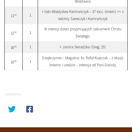
Wrocławia
+ tato Władysław Kamrańczyk – 37 rocz. śmierci; ++ z
1
00
11
rodziny Szewczyk i Kamrańczyk
W intencji dzieci przyjmujących sakrament Chrztu
1
30
12
Świętego.
1
+ Janina Sieradzka (Greg. 29)
00
16
Dziękczynno – błagalna: ks. Rafał Kupczak – z okazji
1
00
18
imienin i urodzin – intencja od Pani Danuty
UDOSTĘPNIJ