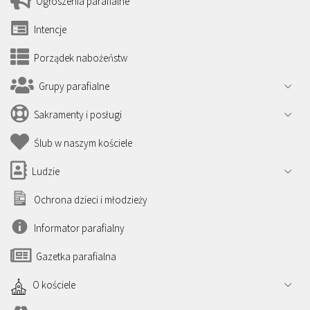
Ogłoszenia parafialne
Intencje
Porządek nabożeństw
Grupy parafialne
Sakramenty i posługi
Ślub w naszym kościele
Ludzie
Ochrona dzieci i młodzieży
Informator parafialny
Gazetka parafialna
O kościele