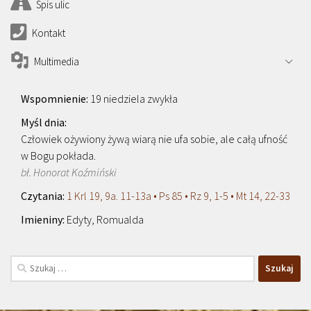
Spis ulic
Kontakt
Multimedia
19 niedziela zwykła
Człowiek ożywiony żywą wiarą nie ufa sobie, ale całą ufność
w Bogu pokłada.
bł. Honorat Koźmiński
1 Krl 19, 9a. 11-13a • Ps 85 • Rz 9, 1-5 • Mt 14, 22-33
Edyty, Romualda
Szukaj: