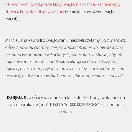
zdrowotnych to oglądanie Mszy Świętej nie zastępuje moralnego
obowiązku wobec III przykazania
(Pamiętaj, abyś dzień święty
święcił).
W liście Jana Pawła II o świętowaniu niedzieli czytamy: „
ci z wiernych,
którzy z powodu choroby, niesprawności lub innej ważnej przyczyny
nie mogą wziąć udziału w Eucharystii, winni dołożyć starań, aby jak
najpełniej uczestniczyć z oddalenia w liturgii niedzielnej Mszy św.,
najlepiej przez lekturę czytań i modlitw mszalnych przewidzianych na
ten dzień, a także przez wzbudzenie w sobie pragnienia Eucharystii
”.
DZIĘKUJĘ
za ofiary składane na tacę, do skarbony, wpłacane na
konto parafialne (nr 64 1050 1575 1000 0022 2248 8492), z pomocą
eOfiary
.