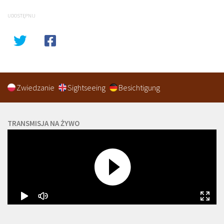
UDOSTĘPNIJ
Zwiedzanie
Sightseeing
Besichtigung
TRANSMISJA NA ŻYWO