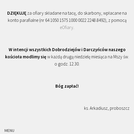
DZIĘKUJĘ
za ofiary składane na tacę, do skarbony, wpłacane na
konto parafialne (nr 64 1050 1575 1000 0022 2248 8492), z pomocą
eOfiary
.
W intencji wszystkich Dobrodziejów i Darczyńców naszego
kościoła modlimy się
w każdą drugą niedzielę miesiąca na Mszy św.
o godz. 12.30.
Bóg zapłać!
ks. Arkadiusz, proboszcz
MENU