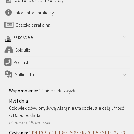
Ochrona dzieci i młodzieży
Informator parafialny
Gazetka parafialna
O kościele
Spis ulic
Kontakt
Multimedia
19 niedziela zwykła
Człowiek ożywiony żywą wiarą nie ufa sobie, ale całą ufność
w Bogu pokłada.
bł. Honorat Koźmiński
1 Krl 19, 9a. 11-13a • Ps 85 • Rz 9, 1-5 • Mt 14, 22-33