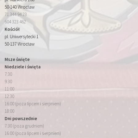
50-140 Wrocław
71 344 94 23
604 323 462
Kościół
pl. Uniwersytecki 1
50-137 Wrocław
Msze święte
Niedziele i święta
7:30
9:30
11:00
12:30
16:00 (poza lipcem i sierpniem)
18:00
Dni powszednie
7:30 (poza grudniem)
16:00 (poza lipcem i sierpniem)