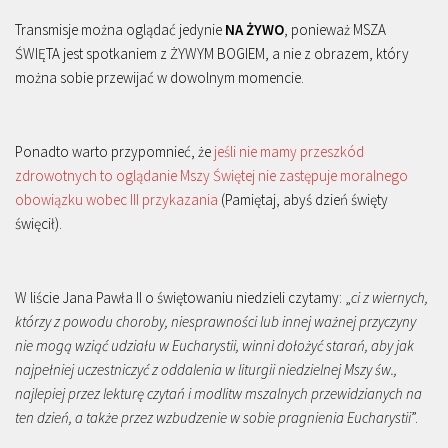
Transmisje można oglądać jedynie
NA ŻYWO
, ponieważ MSZA
ŚWIĘTA jest spotkaniem z ŻYWYM BOGIEM, a nie z obrazem, który
można sobie przewijać w dowolnym momencie.
Ponadto warto przypomnieć, że
jeśli nie mamy przeszkód
zdrowotnych to oglądanie Mszy Świętej nie zastępuje moralnego
obowiązku wobec III przykazania
(Pamiętaj, abyś dzień święty
święcił).
W liście Jana Pawła II o świętowaniu niedzieli czytamy: „
ci z wiernych,
którzy z powodu choroby, niesprawności lub innej ważnej przyczyny
nie mogą wziąć udziału w Eucharystii, winni dołożyć starań, aby jak
najpełniej uczestniczyć z oddalenia w liturgii niedzielnej Mszy św.,
najlepiej przez lekturę czytań i modlitw mszalnych przewidzianych na
ten dzień, a także przez wzbudzenie w sobie pragnienia Eucharystii
”.