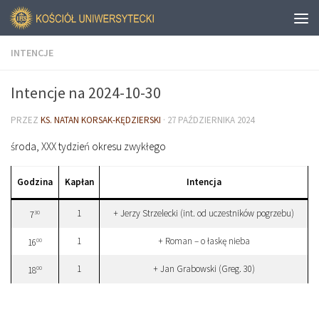
INTENCJE
Intencje na 2024-10-30
PRZEZ
KS. NATAN KORSAK-KĘDZIERSKI
·
27 PAŹDZIERNIKA 2024
środa, XXX tydzień okresu zwykłego
Godzina
Kapłan
Intencja
1
+ Jerzy Strzelecki (int. od uczestników pogrzebu)
30
7
1
+ Roman – o łaskę nieba
00
16
1
+ Jan Grabowski (Greg. 30)
00
18