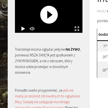
PRZEZ
ponie
Godz
30
7
Transmisje można oglądać jedynie
NA ŻYWO
,
ponieważ MSZA ŚWIĘTA jest spotkaniem z
0
16
ŻYWYM BOGIEM, a nie z obrazem, który
można sobie przewijać w dowolnym
0
18
momencie.
Ponadto warto przypomnieć, że
jeśli nie
mamy przeszkód zdrowotnych to oglądanie
Mszy Świętej nie zastępuje moralnego
obowiązku wobec III przykazania
(Pamiętaj,