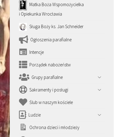
Matka Boża Wspomożycielka
i Opiekunka Wrocławia
Sługa Boży ks. Jan Schneider
Ogłoszenia parafialne
Intencje
Porządek nabożeństw
Grupy parafialne
Sakramenty i posługi
Ślub w naszym kościele
Ludzie
Ochrona dzieci i młodzieży