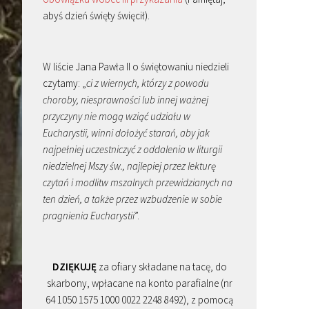
abyś dzień święty święcił).
W liście Jana Pawła II o świętowaniu niedzieli
czytamy: „
ci z wiernych, którzy z powodu
choroby, niesprawności lub innej ważnej
przyczyny nie mogą wziąć udziału w
Eucharystii, winni dołożyć starań, aby jak
najpełniej uczestniczyć z oddalenia w liturgii
niedzielnej Mszy św., najlepiej przez lekturę
czytań i modlitw mszalnych przewidzianych na
ten dzień, a także przez wzbudzenie w sobie
pragnienia Eucharystii
”.
DZIĘKUJĘ
za ofiary składane na tacę, do
skarbony, wpłacane na konto parafialne (nr
64 1050 1575 1000 0022 2248 8492), z pomocą