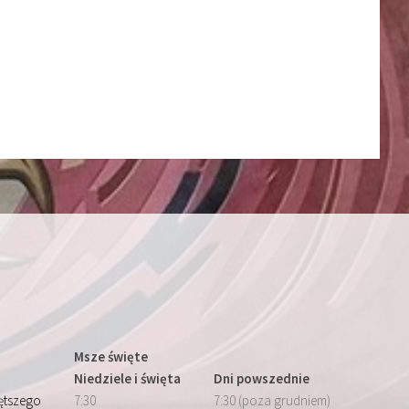
Msze święte
Niedziele i święta
Dni powszednie
iętszego
7:30
7:30 (poza grudniem)