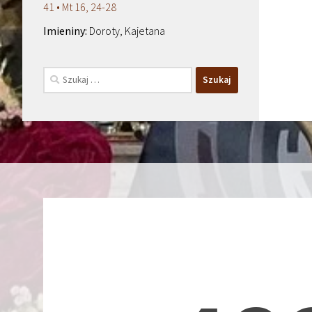
41 • Mt 16, 24-28
Doroty, Kajetana
Szukaj: