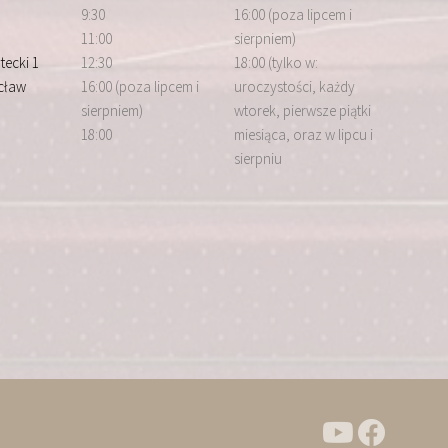
9:30
16:00 (poza lipcem i
11:00
sierpniem)
tecki 1
12:30
18:00 (tylko w:
cław
16:00 (poza lipcem i
uroczystości, każdy
sierpniem)
wtorek, pierwsze piątki
18:00
miesiąca, oraz w lipcu i
sierpniu