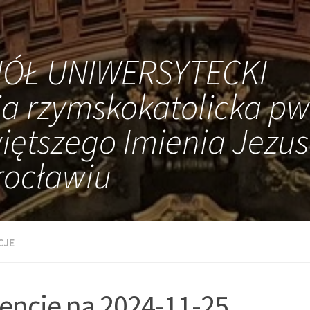
IÓŁ UNIWERSYTECKI
ia rzymskokatolicka pw
iętszego Imienia Jezus
ocławiu
CJE
tencje na 2024-11-25