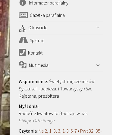
Informator parafialny
Gazetka parafialna
O kościele
Spis ulic
Kontakt
Multimedia
Świętych męczenników
Sykstusa II, papieża, i Towarzyszy • św.
Kajetana, prezbitera
Radość z kwiatów to ślad raju w nas.
Philipp Otto Runge
Na 2, 1. 3; 3, 1-3. 6-7 • Pwt 32, 35-