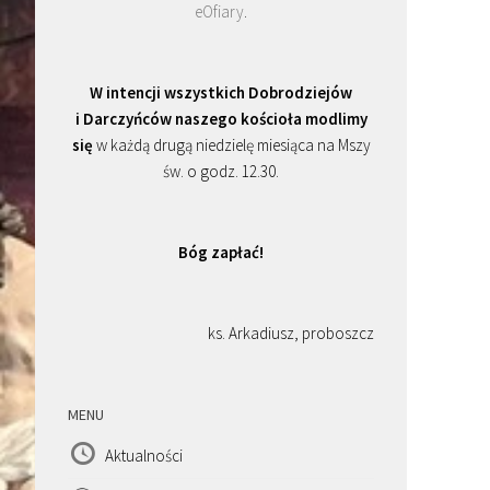
eOfiary
.
W intencji wszystkich Dobrodziejów
i Darczyńców naszego kościoła modlimy
się
w każdą drugą niedzielę miesiąca na Mszy
św. o godz. 12.30.
Bóg zapłać!
ks. Arkadiusz, proboszcz
MENU
Aktualności