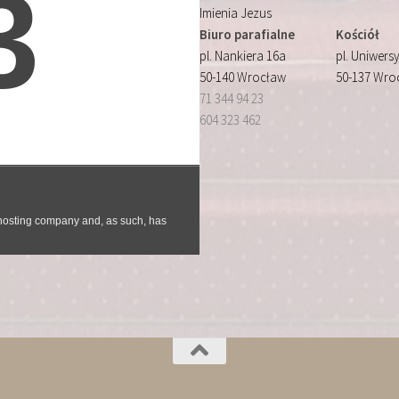
Imienia Jezus
Biuro parafialne
Kościół
pl. Nankiera 16a
pl. Uniwersy
50-140 Wrocław
50-137 Wro
71 344 94 23
604 323 462