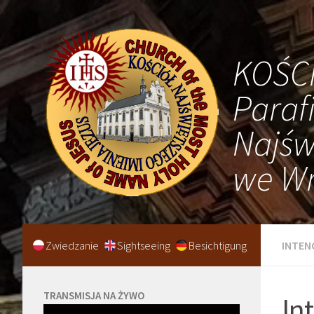
KOŚC
Paraf
Najśw
we Wr
Zwiedzanie
Sightseeing
Besichtigung
INTEN
TRANSMISJA NA ŻYWO
In