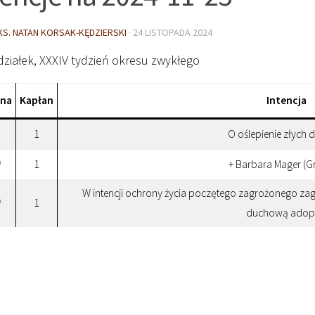
KS. NATAN KORSAK-KĘDZIERSKI
·
24 LISTOPADA 2024
działek, XXXIV tydzień okresu zwykłego
ina
Kapłan
Intencja
1
O oślepienie złych
1
+ Barbara Mager (Gr
0
W intencji ochrony życia poczętego zagrożonego za
1
0
duchową adop