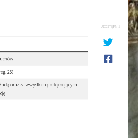
UDOSTĘPNIJ
 duchów
eg. 25)
gładą oraz za wszystkich podejmujących
cję