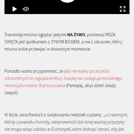
Transmisje można oglądać jedynie
NA ŻYWO
, ponieważ MSZA
ŚWIĘTA jest spotkaniem z ŻYWYM BOGIEM, a nie z obrazem, który
można sobie przewijać w dowolnym momencie.
Ponadto warto przypomnieć, że
jeśli nie mamy przeszkód
zdrowotnych to oglądanie Mszy Świętej nie zastępuje moralnego
obowiązku wobec III przykazania
(Pamiętaj, abyś dzień święty
święcił).
W liście Jana Pawła II o świętowaniu niedzieli czytamy: „
ci z wiernych,
którzy z powodu choroby, niesprawności lub innej ważnej przyczyny
nie mogą wziąć udziału w Eucharystii, winni dołożyć starań, aby jak