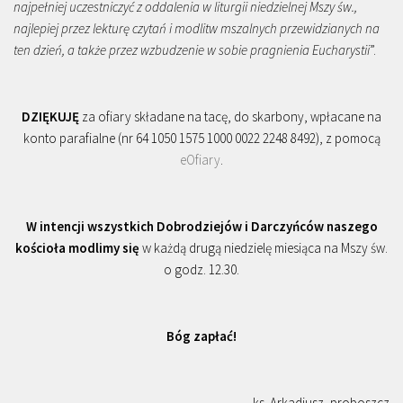
najpełniej uczestniczyć z oddalenia w liturgii niedzielnej Mszy św.,
najlepiej przez lekturę czytań i modlitw mszalnych przewidzianych na
ten dzień, a także przez wzbudzenie w sobie pragnienia Eucharystii
”.
DZIĘKUJĘ
za ofiary składane na tacę, do skarbony, wpłacane na
konto parafialne (nr 64 1050 1575 1000 0022 2248 8492), z pomocą
eOfiary
.
W intencji wszystkich Dobrodziejów i Darczyńców naszego
kościoła modlimy się
w każdą drugą niedzielę miesiąca na Mszy św.
o godz. 12.30.
Bóg zapłać!
ks. Arkadiusz, proboszcz