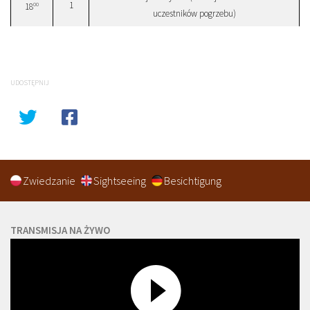
1
00
18
uczestników pogrzebu)
UDOSTĘPNIJ
Zwiedzanie
Sightseeing
Besichtigung
TRANSMISJA NA ŻYWO