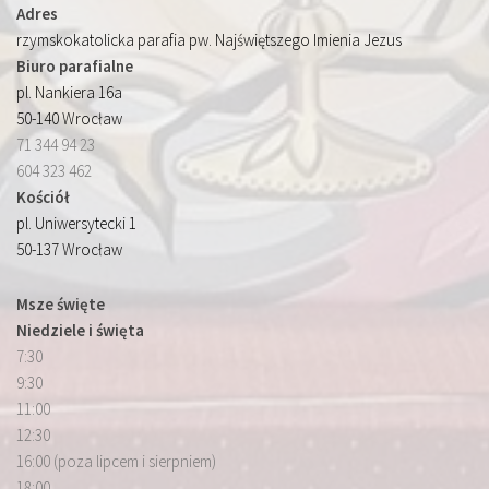
Adres
rzymskokatolicka parafia pw. Najświętszego Imienia Jezus
Biuro parafialne
pl. Nankiera 16a
50-140 Wrocław
71 344 94 23
604 323 462
Kościół
pl. Uniwersytecki 1
50-137 Wrocław
Msze święte
Niedziele i święta
7:30
9:30
11:00
12:30
16:00 (poza lipcem i sierpniem)
18:00