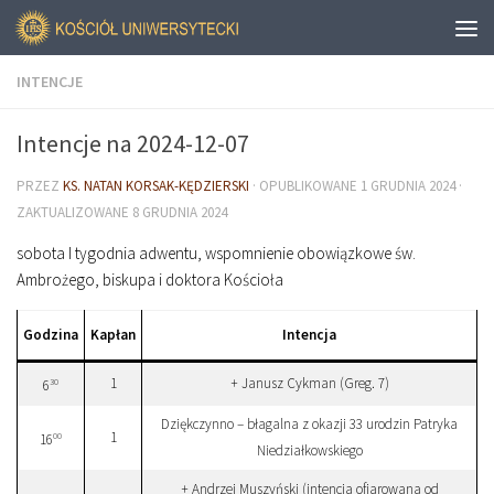
INTENCJE
Intencje na 2024-12-07
PRZEZ
KS. NATAN KORSAK-KĘDZIERSKI
· OPUBLIKOWANE
1 GRUDNIA 2024
·
ZAKTUALIZOWANE
8 GRUDNIA 2024
sobota I tygodnia adwentu, wspomnienie obowiązkowe św.
Ambrożego, biskupa i doktora Kościoła
Godzina
Kapłan
Intencja
1
+ Janusz Cykman (Greg. 7)
30
6
Dziękczynno – błagalna z okazji 33 urodzin Patryka
1
00
16
Niedziałkowskiego
+ Andrzej Muszyński (intencja ofiarowana od