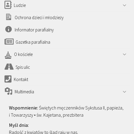
Ludzie
Ochrona dzieci i młodzieży
Informator parafialny
Gazetka parafialna
O kościele
Spis ulic
Kontakt
Multimedia
Świętych męczenników Sykstusa II, papieża,
i Towarzyszy • św. Kajetana, prezbitera
Radość z kwiatów to ślad raju w nas.