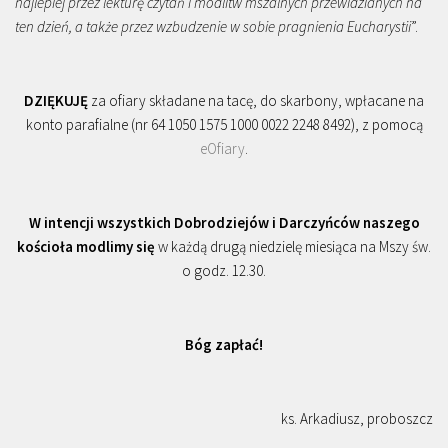
najlepiej przez lekturę czytań i modlitw mszalnych przewidzianych na
ten dzień, a także przez wzbudzenie w sobie pragnienia Eucharystii
”.
DZIĘKUJĘ
za ofiary składane na tacę, do skarbony, wpłacane na
konto parafialne (nr 64 1050 1575 1000 0022 2248 8492), z pomocą
eOfiary
.
W intencji wszystkich Dobrodziejów i Darczyńców naszego
kościoła modlimy się
w każdą drugą niedzielę miesiąca na Mszy św.
o godz. 12.30.
Bóg zapłać!
ks. Arkadiusz, proboszcz