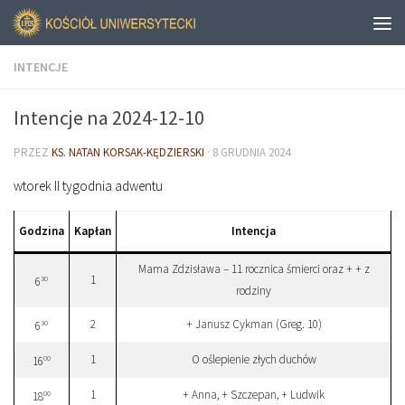
INTENCJE
Intencje na 2024-12-10
PRZEZ
KS. NATAN KORSAK-KĘDZIERSKI
·
8 GRUDNIA 2024
wtorek II tygodnia adwentu
Godzina
Kapłan
Intencja
Mama Zdzisława – 11 rocznica śmierci oraz + + z
1
30
6
rodziny
2
+ Janusz Cykman (Greg. 10)
30
6
1
O oślepienie złych duchów
00
16
1
+ Anna, + Szczepan, + Ludwik
00
18