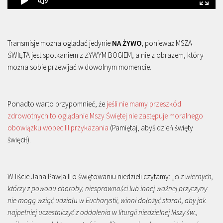
Transmisje można oglądać jedynie
NA ŻYWO
, ponieważ MSZA
ŚWIĘTA jest spotkaniem z ŻYWYM BOGIEM, a nie z obrazem, który
można sobie przewijać w dowolnym momencie.
Ponadto warto przypomnieć, że
jeśli nie mamy przeszkód
zdrowotnych to oglądanie Mszy Świętej nie zastępuje moralnego
obowiązku wobec III przykazania
(Pamiętaj, abyś dzień święty
święcił).
W liście Jana Pawła II o świętowaniu niedzieli czytamy: „
ci z wiernych,
którzy z powodu choroby, niesprawności lub innej ważnej przyczyny
nie mogą wziąć udziału w Eucharystii, winni dołożyć starań, aby jak
najpełniej uczestniczyć z oddalenia w liturgii niedzielnej Mszy św.,