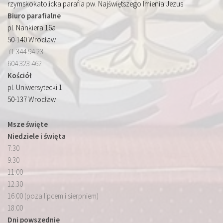
rzymskokatolicka parafia pw. Najświętszego Imienia Jezus
Biuro parafialne
pl. Nankiera 16a
50-140 Wrocław
71 344 94 23
604 323 462
Kościół
pl. Uniwersytecki 1
50-137 Wrocław
Msze święte
Niedziele i święta
7:30
9:30
11:00
12:30
16:00 (poza lipcem i sierpniem)
18:00
Dni powszednie