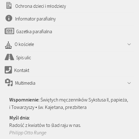
Ochrona dzieci i młodzieży
Informator parafialny
Gazetka parafialna
O kościele
Spis ulic
Kontakt
Multimedia
Świętych męczenników Sykstusa II, papieża,
i Towarzyszy • św. Kajetana, prezbitera
Radość z kwiatów to ślad raju w nas.
Philipp Otto Runge