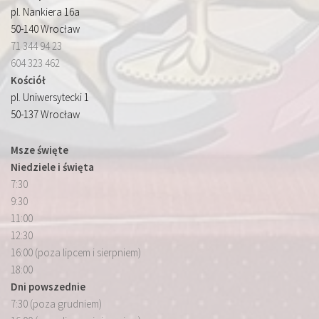
pl. Nankiera 16a
50-140 Wrocław
71 344 94 23
604 323 462
Kościół
pl. Uniwersytecki 1
50-137 Wrocław
Msze święte
Niedziele i święta
7:30
9:30
11:00
12:30
16:00 (poza lipcem i sierpniem)
18:00
Dni powszednie
7:30 (poza grudniem)