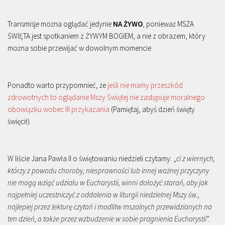
Transmisje można oglądać jedynie
NA ŻYWO
, ponieważ MSZA
ŚWIĘTA jest spotkaniem z ŻYWYM BOGIEM, a nie z obrazem, który
można sobie przewijać w dowolnym momencie.
Ponadto warto przypomnieć, że
jeśli nie mamy przeszkód
zdrowotnych to oglądanie Mszy Świętej nie zastępuje moralnego
obowiązku wobec III przykazania
(Pamiętaj, abyś dzień święty
święcił).
W liście Jana Pawła II o świętowaniu niedzieli czytamy: „
ci z wiernych,
którzy z powodu choroby, niesprawności lub innej ważnej przyczyny
nie mogą wziąć udziału w Eucharystii, winni dołożyć starań, aby jak
najpełniej uczestniczyć z oddalenia w liturgii niedzielnej Mszy św.,
najlepiej przez lekturę czytań i modlitw mszalnych przewidzianych na
ten dzień, a także przez wzbudzenie w sobie pragnienia Eucharystii
”.