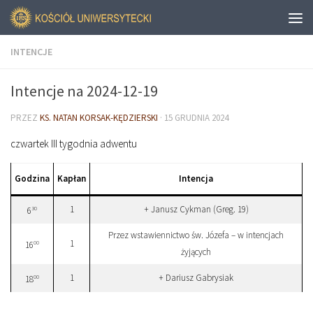
INTENCJE
Intencje na 2024-12-19
PRZEZ
KS. NATAN KORSAK-KĘDZIERSKI
·
15 GRUDNIA 2024
czwartek III tygodnia adwentu
Godzina
Kapłan
Intencja
1
+ Janusz Cykman (Greg. 19)
30
6
Przez wstawiennictwo św. Józefa – w intencjach
1
00
16
żyjących
1
+ Dariusz Gabrysiak
00
18