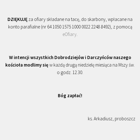
DZIĘKUJĘ
za ofiary składane na tacę, do skarbony, wpłacane na
konto parafialne (nr 64 1050 1575 1000 0022 2248 8492), z pomocą
eOfiary
.
W intencji wszystkich Dobrodziejów i Darczyńców naszego
kościoła modlimy się
w każdą drugą niedzielę miesiąca na Mszy św.
o godz. 12.30.
Bóg zapłać!
ks. Arkadiusz, proboszcz