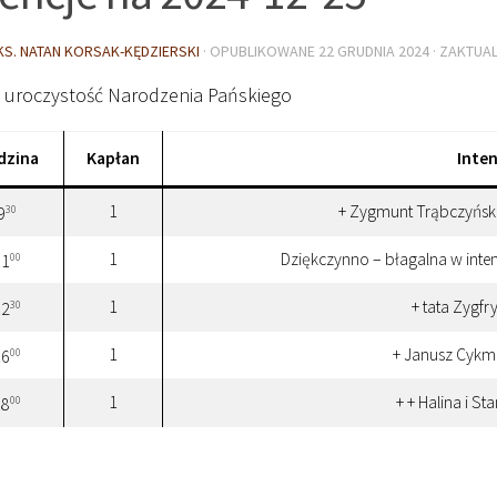
KS. NATAN KORSAK-KĘDZIERSKI
· OPUBLIKOWANE
22 GRUDNIA 2024
· ZAKTUA
, uroczystość Narodzenia Pańskiego
dzina
Kapłan
Inten
1
+ Zygmunt Trąbczyński 
30
9
1
Dziękczynno – błagalna w intenc
00
11
1
+ tata Zygfr
30
12
1
+ Janusz Cykma
00
16
1
+ + Halina i St
00
18