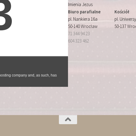
Imienia Jezus
Biuro parafialne
Kościół
pl. Nankiera 16a
pl. Uniwersy
50-140 Wrocław
50-137 Wro
71 344 94 23
604 323 462