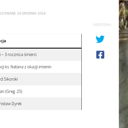
LIZOWANE
24 GRUDNIA 2024
UDOSTĘPNIJ
cja
– 3 rocznica śmierci
ji ks. Natana z okazji imienin
yd Sikorski
n (Greg. 25)
anisław Dyrek