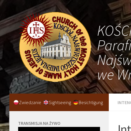
KOŚC
Paraf
Najśw
we Wr
Zwiedzanie
Sightseeing
Besichtigung
INTEN
TRANSMISJA NA ŻYWO
In