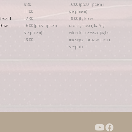
9:30
16:00 (poza lipcem i
11:00
sierpniem)
tecki 1
12:30
18:00 (tylko w:
cław
16:00 (poza lipcem i
uroczystości, każdy
sierpniem)
wtorek, pierwsze piątki
18:00
miesiąca, oraz w lipcu i
sierpniu