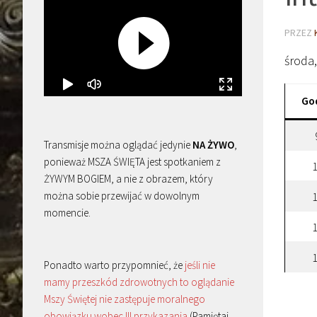
PRZEZ
środa
Go
Transmisje można oglądać jedynie
NA ŻYWO
,
ponieważ MSZA ŚWIĘTA jest spotkaniem z
ŻYWYM BOGIEM, a nie z obrazem, który
można sobie przewijać w dowolnym
momencie.
Ponadto warto przypomnieć, że
jeśli nie
mamy przeszkód zdrowotnych to oglądanie
Mszy Świętej nie zastępuje moralnego
obowiązku wobec III przykazania
(Pamiętaj,