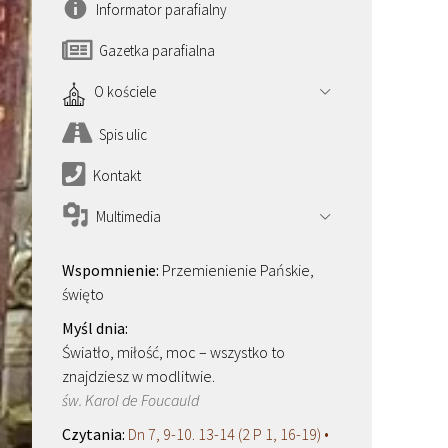
Informator parafialny
Gazetka parafialna
O kościele
Spis ulic
Kontakt
Multimedia
Przemienienie Pańskie,
święto
Światło, miłość, moc – wszystko to
znajdziesz w modlitwie.
św. Karol de Foucauld
Dn 7, 9-10. 13-14 (2 P 1, 16-19) •