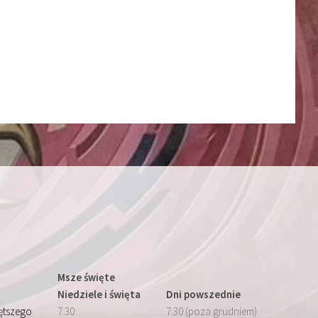
Msze święte
Niedziele i święta
Dni powszednie
iętszego
7:30
7:30 (poza grudniem)