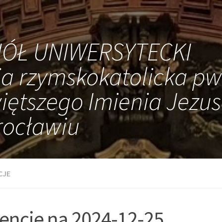
IÓŁ UNIWERSYTECKI
ia rzymskokatolicka pw
iętszego Imienia Jezus
ocławiu
CJE
tencje na 2024-12-25