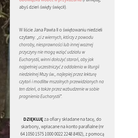
abyś dzień święty święcił).
W liście Jana Pawła II o świętowaniu niedzieli
czytamy: „
ci z wiernych, którzy z powodu
choroby, niesprawności lub innej ważnej
przyczyny nie mogą wziąć udziału w
Eucharystii, winni dołożyć starań, aby jak
najpełniej uczestniczyć z oddalenia w liturgii
niedzielnej Mszy św., najlepiej przez lekturę
czytań i modlitw mszalnych przewidzianych na
ten dzień, a także przez wzbudzenie w sobie
pragnienia Eucharystii
”.
DZIĘKUJĘ
za ofiary składane na tacę, do
skarbony, wpłacane na konto parafialne (nr
64 1050 1575 1000 0022 2248 8492), z pomocą