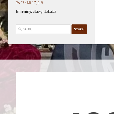
Ps 97 • Mt 17, 1-9
Sławy, Jakuba
Szukaj: