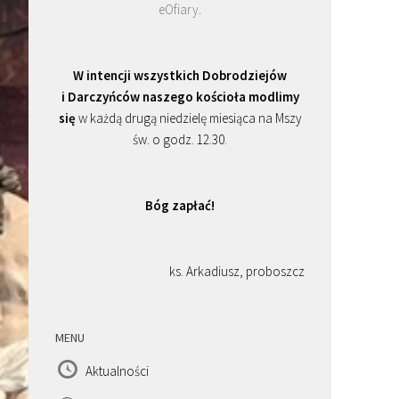
eOfiary
.
W intencji wszystkich Dobrodziejów
i Darczyńców naszego kościoła modlimy
się
w każdą drugą niedzielę miesiąca na Mszy
św. o godz. 12.30.
Bóg zapłać!
ks. Arkadiusz, proboszcz
MENU
Aktualności