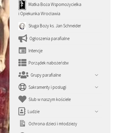
Matka Boża Wspomożycielka
i Opiekunka Wrocławia
Sługa Boży ks. Jan Schneider
Ogłoszenia parafialne
Intencje
Porządek nabożeństw
Grupy parafialne
Sakramenty i posługi
Ślub w naszym kościele
Ludzie
Ochrona dzieci i młodzieży