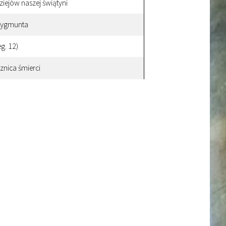
iejów naszej świątyni
 Zygmunta
g. 12)
znica śmierci