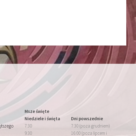
Msze święte
Niedziele i święta
Dni powszednie
iętszego
7:30
7:30 (poza grudniem)
9:30
16:00 (poza lipcem i