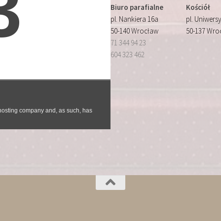
Biuro parafialne
Kościół
pl. Nankiera 16a
pl. Uniwersy
50-140 Wrocław
50-137 Wro
71 344 94 23
604 323 462