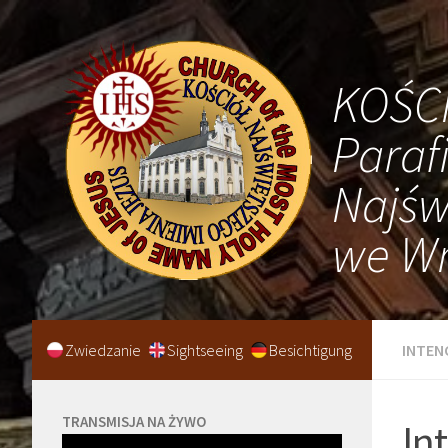
KOŚC
Paraf
Najśw
we Wr
Zwiedzanie
Sightseeing
Besichtigung
INTEN
TRANSMISJA NA ŻYWO
In