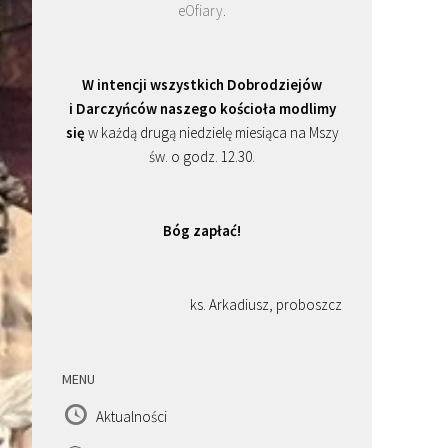
eOfiary
.
W intencji wszystkich Dobrodziejów
i Darczyńców naszego kościoła modlimy
się
w każdą drugą niedzielę miesiąca na Mszy
św. o godz. 12.30.
Bóg zapłać!
ks. Arkadiusz, proboszcz
MENU
Aktualności