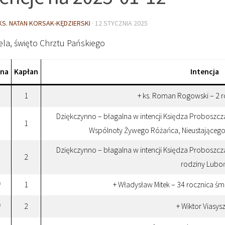
KS. NATAN KORSAK-KĘDZIERSKI
·
12 STYCZNIA 2025
ela, święto Chrztu Pańskiego
ina
Kapłan
Intencja
1
+ ks. Roman Rogowski – 2 r
Dziękczynno – błagalna w intencji Księdza Proboszcza
1
Wspólnoty Żywego Różańca, Nieustającego
Dziękczynno – błagalna w intencji Księdza Proboszcza
2
rodziny Lubo
1
+ Władysław Mitek – 34 rocznica śmie
0
2
+ Wiktor Viasys
0