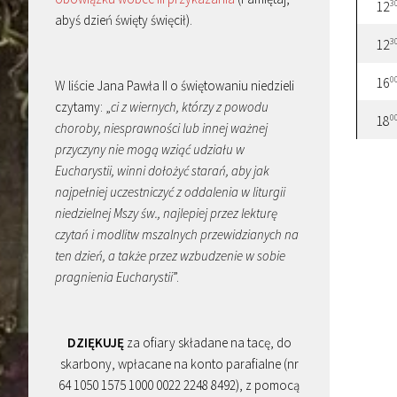
3
12
abyś dzień święty święcił).
3
12
0
16
W liście Jana Pawła II o świętowaniu niedzieli
czytamy: „
ci z wiernych, którzy z powodu
0
18
choroby, niesprawności lub innej ważnej
przyczyny nie mogą wziąć udziału w
Eucharystii, winni dołożyć starań, aby jak
najpełniej uczestniczyć z oddalenia w liturgii
niedzielnej Mszy św., najlepiej przez lekturę
czytań i modlitw mszalnych przewidzianych na
ten dzień, a także przez wzbudzenie w sobie
pragnienia Eucharystii
”.
DZIĘKUJĘ
za ofiary składane na tacę, do
skarbony, wpłacane na konto parafialne (nr
64 1050 1575 1000 0022 2248 8492), z pomocą