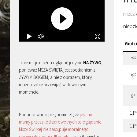
PRZEZ
niedzi
Godz
30
7
Transmisje można oglądać jedynie
NA ŻYWO
,
ponieważ MSZA ŚWIĘTA jest spotkaniem z
30
9
ŻYWYM BOGIEM, a nie z obrazem, który
można sobie przewijać w dowolnym
momencie.
30
9
0
11
Ponadto warto przypomnieć, że
jeśli nie
mamy przeszkód zdrowotnych to oglądanie
0
11
Mszy Świętej nie zastępuje moralnego
obowiązku wobec III przykazania
(Pamiętaj,