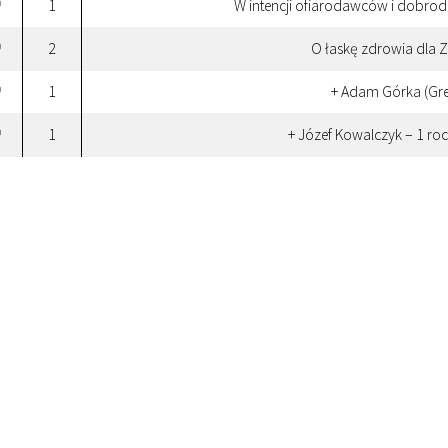
1
W intencji ofiarodawców i dobrodz
0
2
O łaskę zdrowia dla
0
1
+ Adam Górka (Gre
0
1
+ Józef Kowalczyk – 1 roc
0