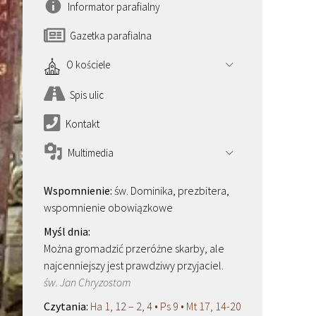
Informator parafialny
Gazetka parafialna
O kościele
Spis ulic
Kontakt
Multimedia
św. Dominika, prezbitera,
wspomnienie obowiązkowe
Można gromadzić przeróżne skarby, ale
najcenniejszy jest prawdziwy przyjaciel.
św. Jan Chryzostom
Ha 1, 12 – 2, 4 • Ps 9 • Mt 17, 14-20