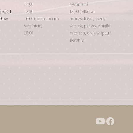
11:00
sierpniem)
tecki 1
12:30
18:00 (tylko w:
cław
16:00 (poza lipcem i
uroczystości, każdy
sierpniem)
wtorek, pierwsze piątki
18:00
miesiąca, oraz w lipcu i
sierpniu