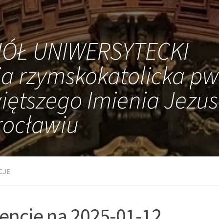
IÓŁ UNIWERSYTECKI
ia rzymskokatolicka pw
iętszego Imienia Jezus
ocławiu
CJE
tencje na 2025-01-12