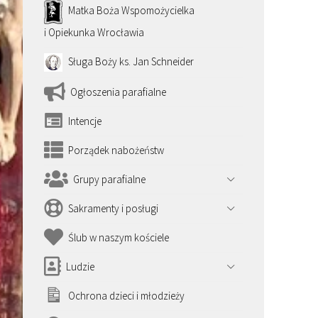
Matka Boża Wspomożycielka
i Opiekunka Wrocławia
Sługa Boży ks. Jan Schneider
Ogłoszenia parafialne
Intencje
Porządek nabożeństw
Grupy parafialne
Sakramenty i posługi
Ślub w naszym kościele
Ludzie
Ochrona dzieci i młodzieży