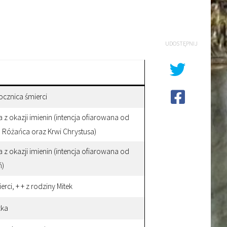
UDOSTĘPNIJ
ocznica śmierci
 z okazji imienin (intencja ofiarowana od
 Różańca oraz Krwi Chrystusa)
 z okazji imienin (intencja ofiarowana od
ń)
rci, + + z rodziny Mitek
zka