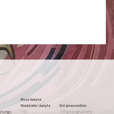
Msze święte
Niedziele i święta
Dni powszednie
iętszego
7:30
7:30 (poza grudniem)