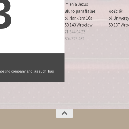
Imienia Jezus
Biuro parafialne
Kościół
pl. Nankiera 16a
pl. Uniwersy
50-140 Wrocław
50-137 Wro
71 344 94 23
604 323 462