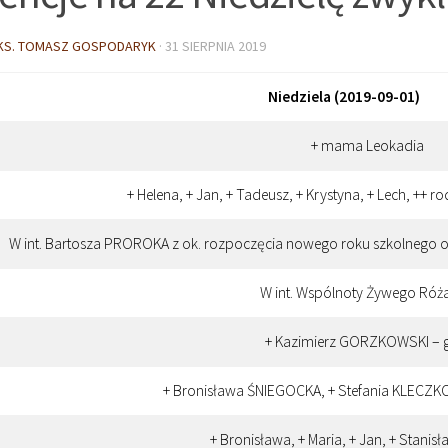
KS. TOMASZ GOSPODARYK
·
31 SIERPNIA 2019
Niedziela (2019-09-01)
+ mama Leokadia
+ Helena, + Jan, + Tadeusz, + Krystyna, + Lech, ++ r
W int. Bartosza PROROKA z ok. rozpoczęcia nowego roku szkolnego 
W int. Wspólnoty Żywego Róż
+ Kazimierz GORZKOWSKI – g
+ Bronisława ŚNIEGOCKA, + Stefania KLECZK
+ Bronisława, + Maria, + Jan, + Stanisł