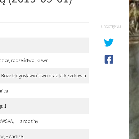
UDOSTĘPNIJ
odzice, rodzeństwo, krewni
o Boże błogosławieństwo oraz łaskę zdrowia
ańca
r. 1
OWSKA, ++ z rodziny
aw, + Andrzej