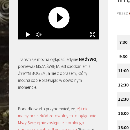
PRZEZ
7:30
9:30
Transmisje można oglądać jedynie
NA ŻYWO
,
ponieważ MSZA ŚWIĘTA jest spotkaniem z
11:00
ŻYWYM BOGIEM, a nie z obrazem, który
można sobie przewijać w dowolnym
12:30
momencie.
12:30
Ponadto warto przypomnieć, że
jeśli nie
16:00
mamy przeszkód zdrowotnych to oglądanie
Mszy Świętej nie zastępuje moralnego
18:00
obowiązku wobec III przykazania
(Pamiętaj,