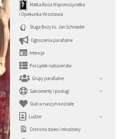
Matka Boża Wspomożycielka
i Opiekunka Wrocławia
Sługa Boży ks. Jan Schneider
Ogłoszenia parafialne
Intencje
Porządek nabożeństw
Grupy parafialne
Sakramenty i posługi
Ślub w naszym kościele
Ludzie
Ochrona dzieci i młodzieży