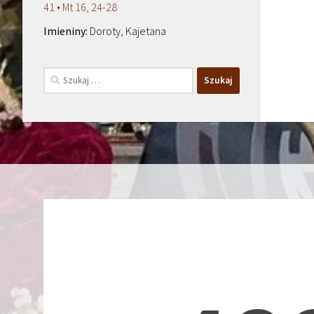
41 • Mt 16, 24-28
Doroty, Kajetana
Szukaj: