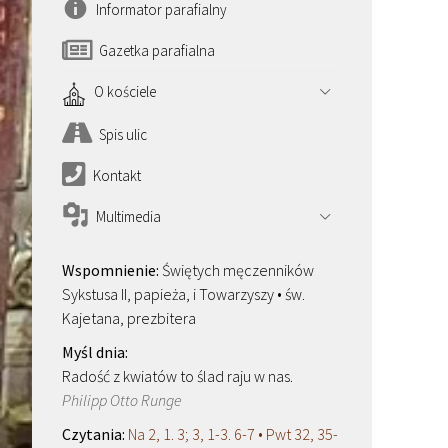
Informator parafialny
Gazetka parafialna
O kościele
Spis ulic
Kontakt
Multimedia
Świętych męczenników
Sykstusa II, papieża, i Towarzyszy • św.
Kajetana, prezbitera
Radość z kwiatów to ślad raju w nas.
Philipp Otto Runge
Na 2, 1. 3; 3, 1-3. 6-7 • Pwt 32, 35-