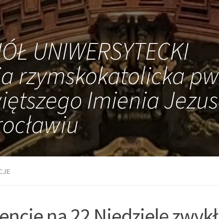
IÓŁ UNIWERSYTECKI
ia rzymskokatolicka pw
iętszego Imienia Jezus
ocławiu
CJE
tencje na 22 Niedzielę zwyk