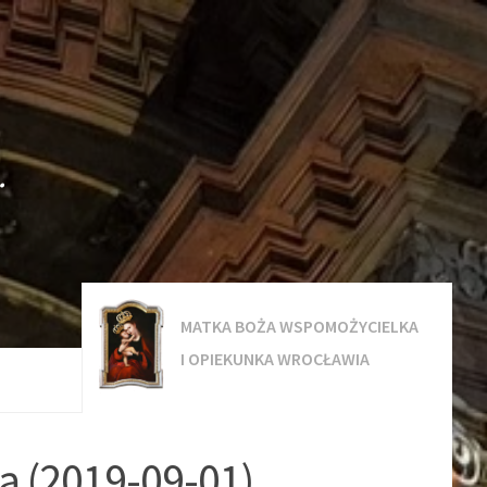
.
MATKA BOŻA WSPOMOŻYCIELKA
I OPIEKUNKA WROCŁAWIA
łą (2019-09-01)