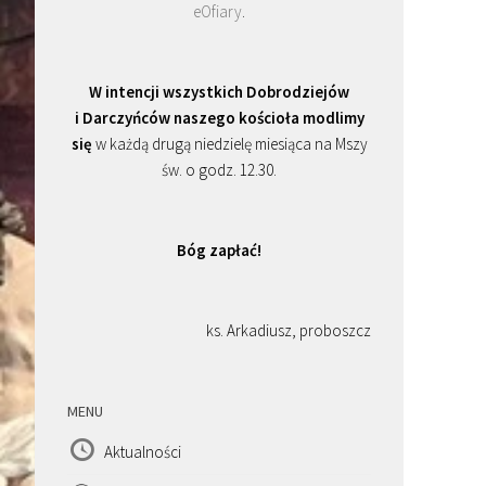
eOfiary
.
W intencji wszystkich Dobrodziejów
i Darczyńców naszego kościoła modlimy
się
w każdą drugą niedzielę miesiąca na Mszy
św. o godz. 12.30.
Bóg zapłać!
ks. Arkadiusz, proboszcz
MENU
Aktualności