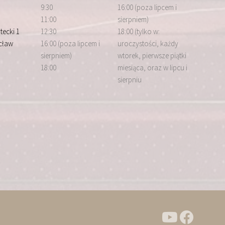
9:30
16:00 (poza lipcem i
11:00
sierpniem)
tecki 1
12:30
18:00 (tylko w:
cław
16:00 (poza lipcem i
uroczystości, każdy
sierpniem)
wtorek, pierwsze piątki
18:00
miesiąca, oraz w lipcu i
sierpniu