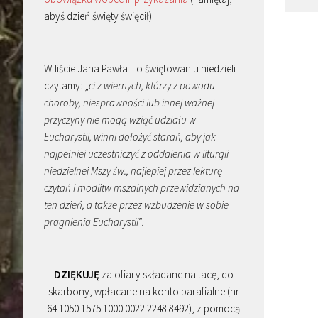
abyś dzień święty święcił).
W liście Jana Pawła II o świętowaniu niedzieli
czytamy: „
ci z wiernych, którzy z powodu
choroby, niesprawności lub innej ważnej
przyczyny nie mogą wziąć udziału w
Eucharystii, winni dołożyć starań, aby jak
najpełniej uczestniczyć z oddalenia w liturgii
niedzielnej Mszy św., najlepiej przez lekturę
czytań i modlitw mszalnych przewidzianych na
ten dzień, a także przez wzbudzenie w sobie
pragnienia Eucharystii
”.
DZIĘKUJĘ
za ofiary składane na tacę, do
skarbony, wpłacane na konto parafialne (nr
64 1050 1575 1000 0022 2248 8492), z pomocą