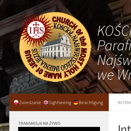
KOŚC
Paraf
Najśw
we Wr
Zwiedzanie
Sightseeing
Besichtigung
INTEN
TRANSMISJA NA ŻYWO
In