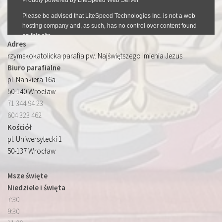
Adres
rzymskokatolicka parafia pw. Najświętszego Imienia Jezus
Biuro parafialne
pl. Nankiera 16a
50-140 Wrocław
71 344 94 23
604 323 462
Kościół
pl. Uniwersytecki 1
50-137 Wrocław
Msze święte
Niedziele i święta
7:30
9:30