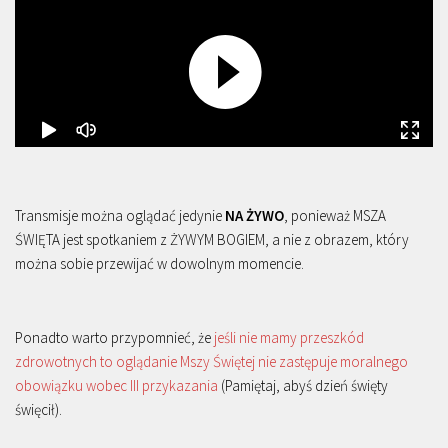
Transmisje można oglądać jedynie
NA ŻYWO
, ponieważ MSZA
ŚWIĘTA jest spotkaniem z ŻYWYM BOGIEM, a nie z obrazem, który
można sobie przewijać w dowolnym momencie.
Ponadto warto przypomnieć, że
jeśli nie mamy przeszkód
zdrowotnych to oglądanie Mszy Świętej nie zastępuje moralnego
obowiązku wobec III przykazania
(Pamiętaj, abyś dzień święty
święcił).