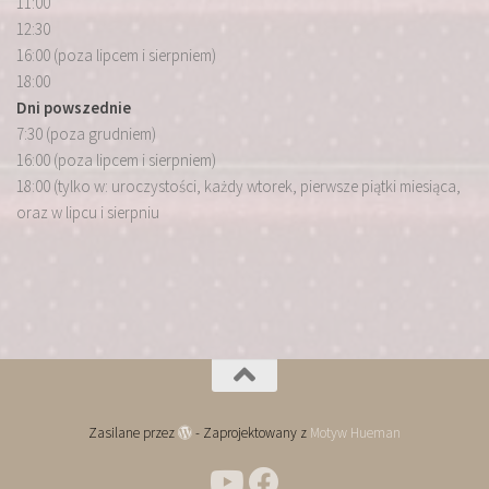
11:00
12:30
16:00 (poza lipcem i sierpniem)
18:00
Dni powszednie
7:30 (poza grudniem)
16:00 (poza lipcem i sierpniem)
18:00 (tylko w: uroczystości, każdy wtorek, pierwsze piątki miesiąca,
oraz w lipcu i sierpniu
Zasilane przez
- Zaprojektowany z
Motyw Hueman