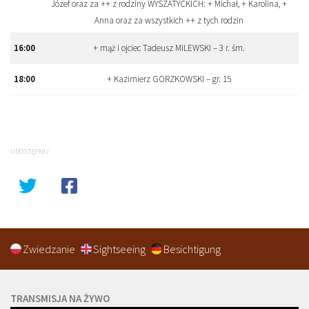
Józef oraz za ++ z rodziny WYSZATYCKICH: + Michał, + Karolina, +
Anna oraz za wszystkich ++ z tych rodzin
16:00
+ mąż i ojciec Tadeusz MILEWSKI – 3 r. śm.
18:00
+ Kazimierz GORZKOWSKI – gr. 15
UDOSTĘPNIJ
Zwiedzanie
Sightseeing
Besichtigung
TRANSMISJA NA ŻYWO