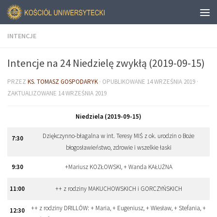
INTENCJE
Intencje na 24 Niedzielę zwykłą (2019-09-15)
PRZEZ
KS. TOMASZ GOSPODARYK
· OPUBLIKOWANE
14 WRZEŚNIA 2019
·
ZAKTUALIZOWANE
14 WRZEŚNIA 2019
Niedziela (2019-09-15)
Dziękczynno-błagalna w int. Teresy MIŚ z ok. urodzin o Boże
7:30
błogosławieństwo, zdrowie i wszelkie łaski
9:30
+Mariusz KOZŁOWSKI, + Wanda KAŁUŻNA
11:00
++ z rodziny MAKUCHOWSKICH i GORCZYŃSKICH
++ z rodziny DRILLÓW: + Maria, + Eugeniusz, + Wiesław, + Stefania, +
12:30