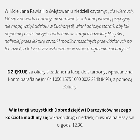
W liście Jana Pawła II o świętowaniu niedzieli czytamy: „
ci z wiernych,
którzy z powodu choroby, niesprawności lub innej ważnej przyczyny
nie mogą wziąć udziału w Eucharystii, winni dołożyć starań, aby jak
najpełniej uczestniczyć z oddalenia w liturgii niedzielnej Mszy św.,
najlepiej przez lekturę czytań i modlitw mszalnych przewidzianych na
ten dzień, a także przez wzbudzenie w sobie pragnienia Eucharystii
”.
DZIĘKUJĘ
za ofiary składane na tacę, do skarbony, wpłacane na
konto parafialne (nr 64 1050 1575 1000 0022 2248 8492), z pomocą
eOfiary
.
W intencji wszystkich Dobrodziejów i Darczyńców naszego
kościoła modlimy się
w każdą drugą niedzielę miesiąca na Mszy św.
o godz. 12.30.