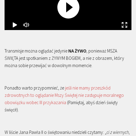
Transmisje można oglądać jedynie
NA ŻYWO
, ponieważ MSZA
ŚWIĘTA jest spotkaniem z ŻYWYM BOGIEM, a nie z obrazem, który
można sobie przewijać w dowolnym momencie.
Ponadto warto przypomnieć, że
jeśli nie mamy przeszkód
zdrowotnych to oglądanie Mszy Świętej nie zastępuje moralnego
obowiązku wobec III przykazania
(Pamiętaj, abyś dzień święty
święcił).
W liście Jana Pawła II o świętowaniu niedzieli czytamy: „
ci z wiernych,