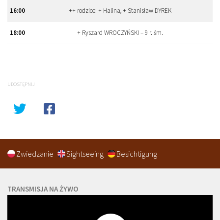
16:00
++ rodzice: + Halina, + Stanisław DYREK
18:00
+ Ryszard WROCZYŃSKI – 9 r. śm.
UDOSTĘPNIJ
Zwiedzanie
Sightseeing
Besichtigung
TRANSMISJA NA ŻYWO