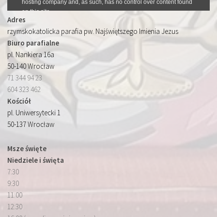
Adres
rzymskokatolicka parafia pw. Najświętszego Imienia Jezus
Biuro parafialne
pl. Nankiera 16a
50-140 Wrocław
71 344 94 23
604 323 462
Kościół
pl. Uniwersytecki 1
50-137 Wrocław
Msze święte
Niedziele i święta
7:30
9:30
11:00
12:30