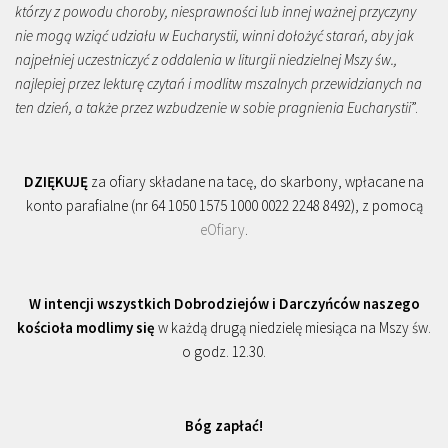
którzy z powodu choroby, niesprawności lub innej ważnej przyczyny
nie mogą wziąć udziału w Eucharystii, winni dołożyć starań, aby jak
najpełniej uczestniczyć z oddalenia w liturgii niedzielnej Mszy św.,
najlepiej przez lekturę czytań i modlitw mszalnych przewidzianych na
ten dzień, a także przez wzbudzenie w sobie pragnienia Eucharystii
”.
DZIĘKUJĘ
za ofiary składane na tacę, do skarbony, wpłacane na
konto parafialne (nr 64 1050 1575 1000 0022 2248 8492), z pomocą
eOfiary
.
W intencji wszystkich Dobrodziejów i Darczyńców naszego
kościoła modlimy się
w każdą drugą niedzielę miesiąca na Mszy św.
o godz. 12.30.
Bóg zapłać!