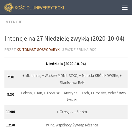
INTENCJE
Intencje na 27 Niedzielę zwykłą (2020-10-04)
PRZEZ
KS. TOMASZ GOSPODARYK
·
3 PAŹDZIERNIKA 2020
Niedziela (2020-10-04)
+ Michalina, + Wacław MONIUSZKO, + Marcela KRÓLIKOWSKA, +
7:30
Stanisława RAK
+ Helena, + Jan, + Tadeusz, + Krystyna, + Lech, ++ rodzice, rodzeństwo,
9:30
krewni
11:00
+ Grzegorz – 6 r. śm.
12:30
W int. Wspólnoty Żywego Różańca