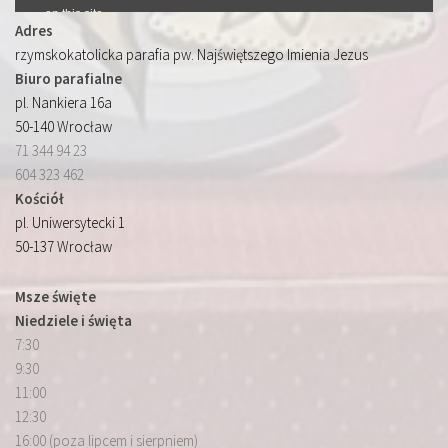
Adres
rzymskokatolicka parafia pw. Najświętszego Imienia Jezus
Biuro parafialne
pl. Nankiera 16a
50-140 Wrocław
71 344 94 23
604 323 462
Kościół
pl. Uniwersytecki 1
50-137 Wrocław
Msze święte
Niedziele i święta
7:30
9:30
11:00
12:30
16:00 (poza lipcem i sierpniem)