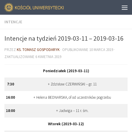
INTENCJE
Intencje na tydzień 2019-03-11 – 2019-03-16
PRZEZ
KS. TOMASZ GOSPODARYK
· OPUBLIKOWANE
10 MARCA 2019
·
ZAKTUALIZOWANE
6 KWIETNIA 2019
Poniedziałek (2019-03-11)
7:30
+ Zdzisław CZERWIŃSKI – gr. 11
16:00
+ Helena BEDNARSKA, of od uczestników pogrzebu
18:00
+ Jadwiga – 11 r. śm.
Wtorek (2019-03-12)