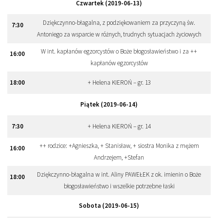
Czwartek (2019-06-13)
Dziękczynno-błagalna, z podziękowaniem za przyczyną św.
7:30
Antoniego za wsparcie w różnych, trudnych sytuacjach życiowych
W int. kapłanów egzorcystów o Boże błogosławieństwo i za ++
16:00
kapłanów egzorcystów
18:00
+ Helena KIEROŃ – gr. 13
Piątek (2019-06-14)
7:30
+ Helena KIEROŃ – gr. 14
++ rodzice: +Agnieszka, + Stanisław, + siostra Monika z mężem
16:00
Andrzejem, +Stefan
Dziękczynno-błagalna w int. Aliny PAWEŁEK z ok. imienin o Boże
18:00
błogosławieństwo i wszelkie potrzebne łaski
Sobota (2019-06-15)