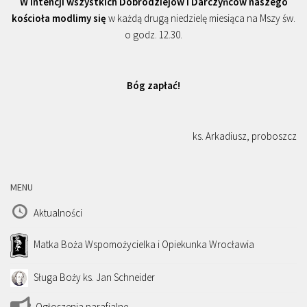
W intencji wszystkich Dobrodziejów i Darczyńców naszego
kościoła modlimy się
w każdą drugą niedzielę miesiąca na Mszy św.
o godz. 12.30.
Bóg zapłać!
ks. Arkadiusz, proboszcz
MENU
Aktualności
Matka Boża Wspomożycielka i Opiekunka Wrocławia
Sługa Boży ks. Jan Schneider
Ogłoszenia parafialne