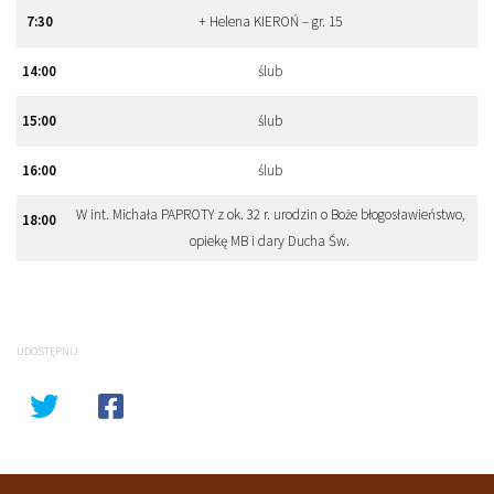
7:30
+ Helena KIEROŃ – gr. 15
14:00
ślub
15:00
ślub
16:00
ślub
W int. Michała PAPROTY z ok. 32 r. urodzin o Boże błogosławieństwo,
18:00
opiekę MB i dary Ducha Św.
UDOSTĘPNIJ