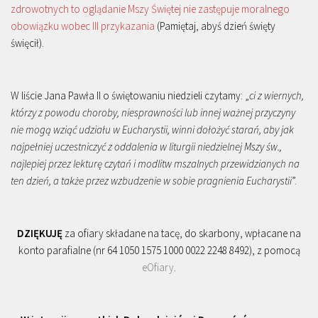
zdrowotnych to oglądanie Mszy Świętej nie zastępuje moralnego
obowiązku wobec III przykazania
(Pamiętaj, abyś dzień święty
święcił).
W liście Jana Pawła II o świętowaniu niedzieli czytamy: „
ci z wiernych,
którzy z powodu choroby, niesprawności lub innej ważnej przyczyny
nie mogą wziąć udziału w Eucharystii, winni dołożyć starań, aby jak
najpełniej uczestniczyć z oddalenia w liturgii niedzielnej Mszy św.,
najlepiej przez lekturę czytań i modlitw mszalnych przewidzianych na
ten dzień, a także przez wzbudzenie w sobie pragnienia Eucharystii
”.
DZIĘKUJĘ
za ofiary składane na tacę, do skarbony, wpłacane na
konto parafialne (nr 64 1050 1575 1000 0022 2248 8492), z pomocą
eOfiary
.