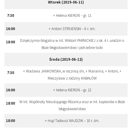
Wtorek (2019-06-11)
7:30
+ Helena KIEROŃ – gr. 11
16:00
+ Antoni STRYJEŃSKI – 6 r. śm.
Dziękczynno-błagalna w int. Wiktorii PARNICKIEJ z ok. 4 r. urodzin o
18:00
Boże błogosławieństwo i potrzebne łaski
Środa (2019-06-12)
+ Wacława JANKOWSKA, w rocznicę śm, + Marianna, + Antoni, +
7:30
Mieczysław z rodziny KABAŁÓW
16:00
+ Helena KIEROŃ – gr. 12
W int. Wspólnoty Nieustającego Różańca oraz w int. kapłanów o Boże
18:00
błogosławieństwo
18:00
+ mąż Tadeusz WAJDZIK – 10 r. śm.