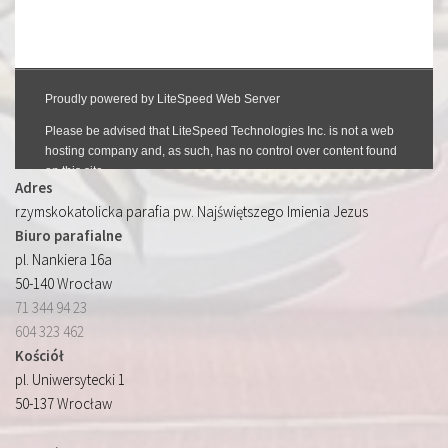
Adres
rzymskokatolicka parafia pw. Najświętszego Imienia Jezus
Biuro parafialne
pl. Nankiera 16a
50-140 Wrocław
71 344 94 23
604 323 462
Kościół
pl. Uniwersytecki 1
50-137 Wrocław