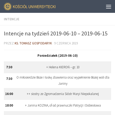
INTENCJE
Intencje na tydzień 2019-06-10 – 2019-06-15
PRZEZ
KS. TOMASZ GOSPODARYK
·
9 CZERWCA 2019
Poniedziałek (2019-06-10)
7:30
+ Helena KIEROŃ – gr. 10
O miłosierdzie Boże i łaskę zbawienia oraz wypełnienie Bożej woli dla
7:30
Janiny
16:00
++ siostry ze Zgromadzenia Sióstr Maryi Niepokalanej
18:00
+ Janina KOZINA, of od prawnuczki Patrycji i Dobiesława