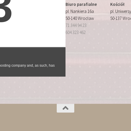
Biuro parafialne
Kościół
pl. Nankiera 16a
pl. Uniwersy
50-140 Wrocław
50-137 Wro
71 344 94 23
604 323 462