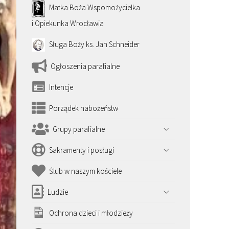
Matka Boża Wspomożycielka
i Opiekunka Wrocławia
Sługa Boży ks. Jan Schneider
Ogłoszenia parafialne
Intencje
Porządek nabożeństw
Grupy parafialne
Sakramenty i posługi
Ślub w naszym kościele
Ludzie
Ochrona dzieci i młodzieży