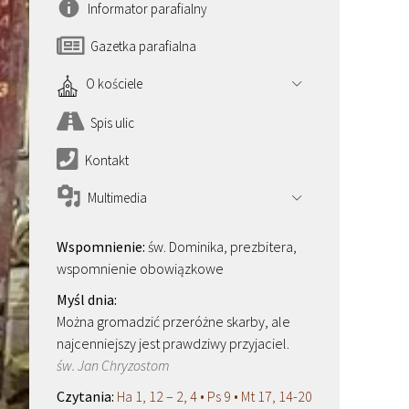
Informator parafialny
Gazetka parafialna
O kościele
Spis ulic
Kontakt
Multimedia
św. Dominika, prezbitera,
wspomnienie obowiązkowe
Można gromadzić przeróżne skarby, ale
najcenniejszy jest prawdziwy przyjaciel.
św. Jan Chryzostom
Ha 1, 12 – 2, 4 • Ps 9 • Mt 17, 14-20