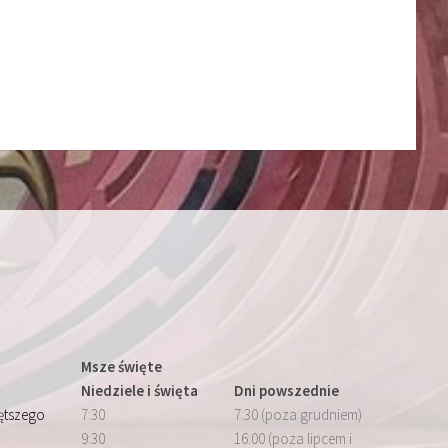
Msze święte
Niedziele i święta
Dni powszednie
iętszego
7:30
7:30 (poza grudniem)
9:30
16:00 (poza lipcem i