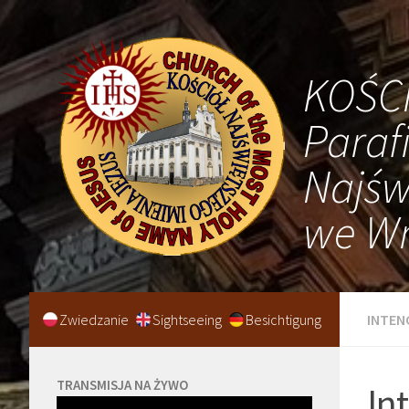
KOŚC
Paraf
Najśw
we Wr
Zwiedzanie
Sightseeing
Besichtigung
INTEN
TRANSMISJA NA ŻYWO
In