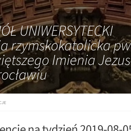
IÓŁ UNIWERSYTECKI
ia rzymskokatolicka pw
iętszego Imienia Jezus
ocławiu
CJE
tencje na tydzień 2019-08-0