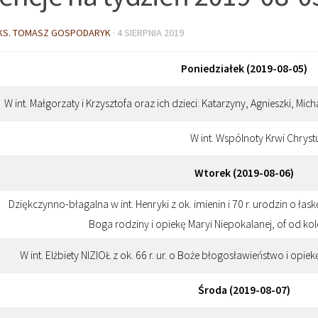
KS. TOMASZ GOSPODARYK
·
4 SIERPNIA 2019
Poniedziałek (2019-08-05)
W int. Małgorzaty i Krzysztofa oraz ich dzieci: Katarzyny, Agnieszki, M
W int. Wspólnoty Krwi Chryst
Wtorek (2019-08-06)
Dziękczynno-błagalna w int. Henryki z ok. imienin i 70 r. urodzin o łas
Boga rodziny i opiekę Maryi Niepokalanej, of od kol
W int. Elżbiety NIZIOŁ z ok. 66 r. ur. o Boże błogosławieństwo i opie
Środa (2019-08-07)