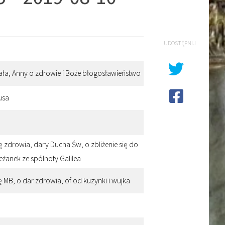
UDOSTĘPNIJ
ichała, Anny o zdrowie i Boże błogosławieństwo
usa
kę zdrowia, dary Ducha Św, o zbliżenie się do
eżanek ze spólnoty Galilea
kę MB, o dar zdrowia, of od kuzynki i wujka