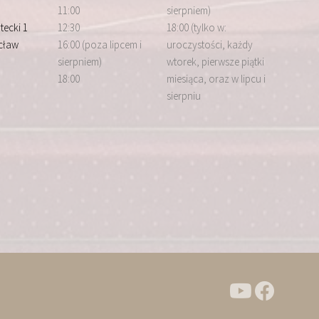
11:00
sierpniem)
tecki 1
12:30
18:00 (tylko w:
cław
16:00 (poza lipcem i
uroczystości, każdy
sierpniem)
wtorek, pierwsze piątki
18:00
miesiąca, oraz w lipcu i
sierpniu