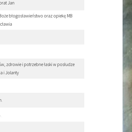
brat Jan
a, Boże błogosławieństwo oraz opiekę MB
cławia
 Św, zdrowie i potrzebne łaski w posłudze
a i Jolanty
m.
.