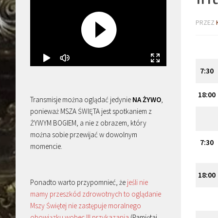
PRZEZ
7:30
18:00
Transmisje można oglądać jedynie
NA ŻYWO
,
ponieważ MSZA ŚWIĘTA jest spotkaniem z
ŻYWYM BOGIEM, a nie z obrazem, który
można sobie przewijać w dowolnym
7:30
momencie.
18:00
Ponadto warto przypomnieć, że
jeśli nie
mamy przeszkód zdrowotnych to oglądanie
Mszy Świętej nie zastępuje moralnego
obowiązku wobec III przykazania
(Pamiętaj,