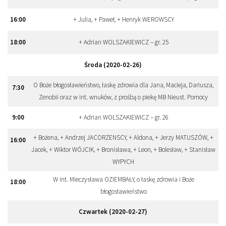
16:00
+ Julia, + Paweł, + Henryk WEROWSCY
18:00
+ Adrian WOLSZAKIEWICZ – gr. 25
Środa (2020-02-26)
O Boże błogosławieństwo, łaskę zdrowia dla Jana, Macieja, Dariusza,
7:30
Zenobii oraz w int. wnuków, z prośbą o piekę MB Nieust. Pomocy
9:00
+ Adrian WOLSZAKIEWICZ – gr. 26
+ Bożena, + Andrzej JACORZENSCY, + Aldona, + Jerzy MATUSZÓW, +
16:00
Jacek, + Wiktor WÓJCIK, + Bronisława, + Leon, + Bolesław, + Stanisław
WYPYCH
W int. Mieczysława OZIEMBAŁY, o łaskę zdrowia i Boże
18:00
błogosławieństwo
Czwartek (2020-02-27)