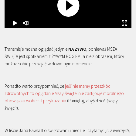
Transmisje można oglądać jedynie
NA ŻYWO
, ponieważ MSZA
ŚWIĘTA jest spotkaniem z ŻYWYM BOGIEM, a nie z obrazem, który
można sobie przewijać w dowolnym momencie.
Ponadto warto przypomnieć, że
jeśli nie mamy przeszkód
zdrowotnych to oglądanie Mszy Świętej nie zastępuje moralnego
obowiązku wobec III przykazania
(Pamiętaj, abyś dzień święty
święcił).
W liście Jana Pawła II o świętowaniu niedzieli czytamy: „
ci z wiernych,