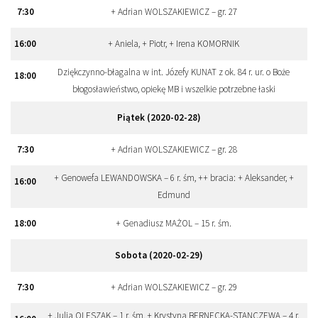
7:30
+ Adrian WOLSZAKIEWICZ – gr. 27
16:00
+ Aniela, + Piotr, + Irena KOMORNIK
Dziękczynno-błagalna w int. Józefy KUNAT z ok. 84 r. ur. o Boże
18:00
błogosławieństwo, opiekę MB i wszelkie potrzebne łaski
Piątek (2020-02-28)
7:30
+ Adrian WOLSZAKIEWICZ – gr. 28
+ Genowefa LEWANDOWSKA – 6 r. śm, ++ bracia: + Aleksander, +
16:00
Edmund
18:00
+ Genadiusz MAŻOL – 15 r. śm.
Sobota (2020-02-29)
7:30
+ Adrian WOLSZAKIEWICZ – gr. 29
+ Julia OLESZAK – 1 r. śm, + Krystyna BERNECKA-STANCZEWA – 4 r.