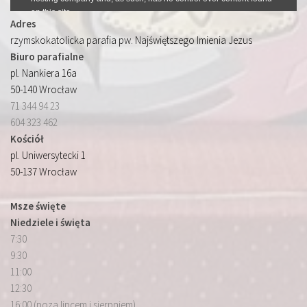
Adres
rzymskokatolicka parafia pw. Najświętszego Imienia Jezus
Biuro parafialne
pl. Nankiera 16a
50-140 Wrocław
71 344 94 23
604 323 462
Kościół
pl. Uniwersytecki 1
50-137 Wrocław
Msze święte
Niedziele i święta
7:30
9:30
11:00
12:30
16:00 (poza lipcem i sierpniem)