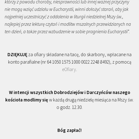
którzy z powodu choroby, niesprawności lub innej ważnej przyczyny
nie mogą wziąć udziału w Eucharystii, winni dołożyć starań, aby jak
najpełniej uczestniczyć z oddalenia w liturgii niedzielnej Mszy św.,
najlepiej przez lekturę czytań i modlitw mszalnych przewidzianych na
ten dzień, a także przez wzbudzenie w sobie pragnienia Eucharystii
”.
DZIĘKUJĘ
za ofiary składane na tacę, do skarbony, wpłacane na
konto parafialne (nr 64 1050 1575 1000 0022 2248 8492), z pomocą
eOfiary
.
W intencji wszystkich Dobrodziejów i Darczyńców naszego
kościoła modlimy się
w każdą drugą niedzielę miesiąca na Mszy św.
o godz. 12.30.
Bóg zapłać!