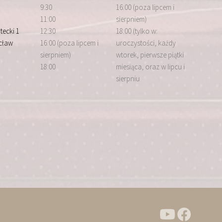
9:30
16:00 (poza lipcem i
11:00
sierpniem)
tecki 1
12:30
18:00 (tylko w:
cław
16:00 (poza lipcem i
uroczystości, każdy
sierpniem)
wtorek, pierwsze piątki
18:00
miesiąca, oraz w lipcu i
sierpniu