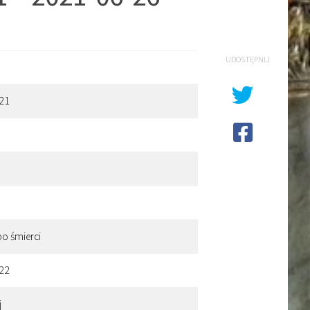
UDOSTĘPNIJ
 21
po śmierci
 22
j