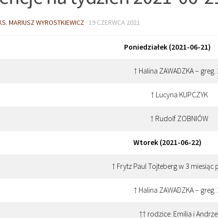
KS. MARIUSZ WYROSTKIEWICZ
·
19 CZERWCA 2021
Poniedziałek (2021-06-21)
† Halina ZAWADZKA – greg.
† Lucyna KUPCZYK
† Rudolf ZOBNIÓW
Wtorek (2021-06-22)
† Frytz Paul Tojteberg w 3 miesiąc 
† Halina ZAWADZKA – greg.
†† rodzice: Emilia i Andrze