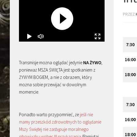
PRZEZ
7:30
16:00
Transmisje można oglądać jedynie
NA ŻYWO
,
ponieważ MSZA ŚWIĘTA jest spotkaniem z
18:00
ŻYWYM BOGIEM, a nie z obrazem, który
można sobie przewijać w dowolnym
momencie.
7:30
Ponadto warto przypomnieć, że
jeśli nie
16:00
mamy przeszkód zdrowotnych to oglądanie
Mszy Świętej nie zastępuje moralnego
18:00
obowiązku wobec III przykazania
(Pamiętaj,