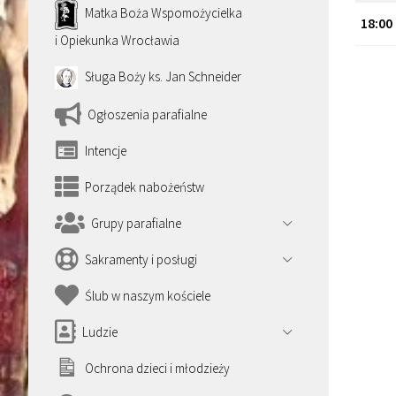
Matka Boża Wspomożycielka
18:00
i Opiekunka Wrocławia
Sługa Boży ks. Jan Schneider
Ogłoszenia parafialne
Intencje
Porządek nabożeństw
Grupy parafialne
Sakramenty i posługi
Ślub w naszym kościele
Ludzie
Ochrona dzieci i młodzieży