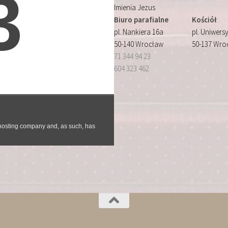
Imienia Jezus
Biuro parafialne
Kościół
pl. Nankiera 16a
pl. Uniwersy
50-140 Wrocław
50-137 Wro
71 344 94 23
604 323 462