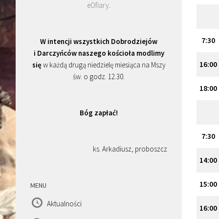
eOfiary
.
7:30
W intencji wszystkich Dobrodziejów
i Darczyńców naszego kościoła modlimy
16:00
się
w każdą drugą niedzielę miesiąca na Mszy
św. o godz. 12.30.
18:00
Bóg zapłać!
7:30
ks. Arkadiusz, proboszcz
14:00
15:00
MENU
Aktualności
16:00