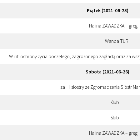
Piątek (2021-06-25)
† Halina ZAWADZKA – greg.
† Wanda TUR
W int. ochrony życia poczętego, zagrożonego zagładą oraz za w
Sobota (2021-06-26)
za †† siostry ze Zgromadzenia Sióstr Mar
ślub
ślub
† Halina ZAWADZKA – greg.