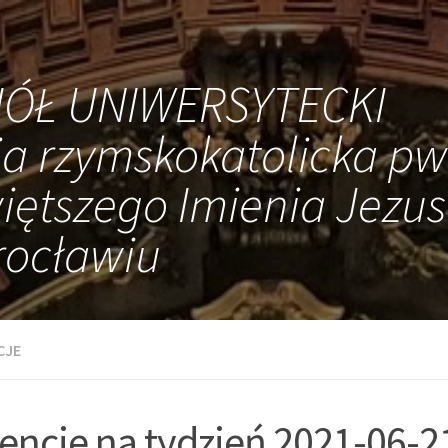
IÓŁ UNIWERSYTECKI
ia rzymskokatolicka pw
iętszego Imienia Jezus
ocławiu
CJE
tencje na tydzień 2021-06-2