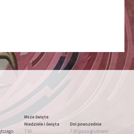
Msze święte
Niedziele i święta
Dni powszednie
iętszego
7:30
7:30 (poza grudniem)