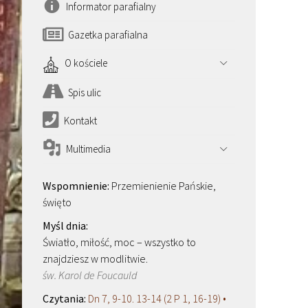
Informator parafialny
Gazetka parafialna
O kościele
Spis ulic
Kontakt
Multimedia
Przemienienie Pańskie,
święto
Światło, miłość, moc – wszystko to
znajdziesz w modlitwie.
św. Karol de Foucauld
Dn 7, 9-10. 13-14 (2 P 1, 16-19) •