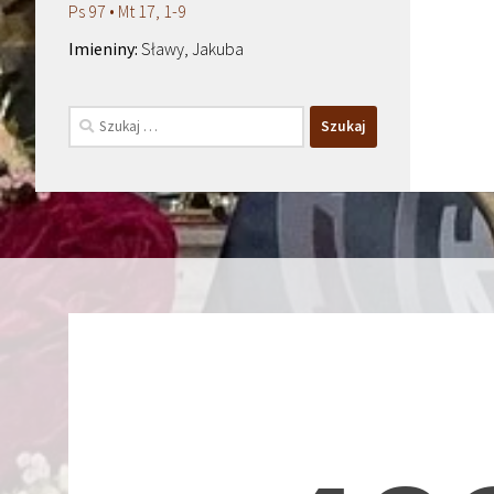
Ps 97 • Mt 17, 1-9
Sławy, Jakuba
Szukaj: