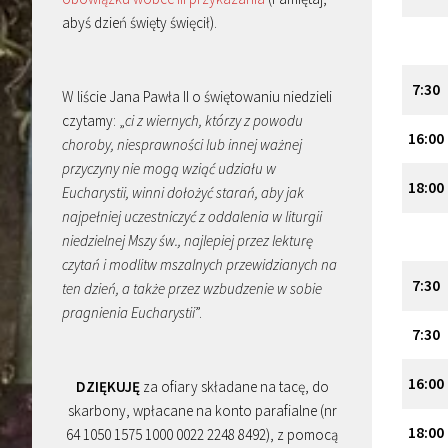
abyś dzień święty święcił).
7:30
W liście Jana Pawła II o świętowaniu niedzieli
czytamy: „
ci z wiernych, którzy z powodu
16:00
choroby, niesprawności lub innej ważnej
przyczyny nie mogą wziąć udziału w
18:00
Eucharystii, winni dołożyć starań, aby jak
najpełniej uczestniczyć z oddalenia w liturgii
niedzielnej Mszy św., najlepiej przez lekturę
czytań i modlitw mszalnych przewidzianych na
7:30
ten dzień, a także przez wzbudzenie w sobie
pragnienia Eucharystii
”.
7:30
16:00
DZIĘKUJĘ
za ofiary składane na tacę, do
skarbony, wpłacane na konto parafialne (nr
18:00
64 1050 1575 1000 0022 2248 8492), z pomocą