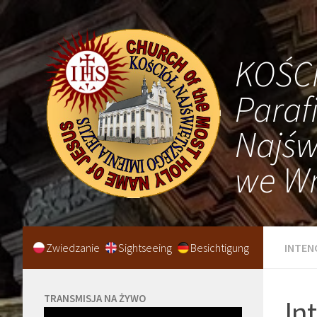
KOŚC
Paraf
Najśw
we Wr
Zwiedzanie
Sightseeing
Besichtigung
INTEN
TRANSMISJA NA ŻYWO
In