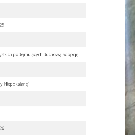
 25
szystkich podejmujących duchową adopcję
yi Niepokalanej
 26