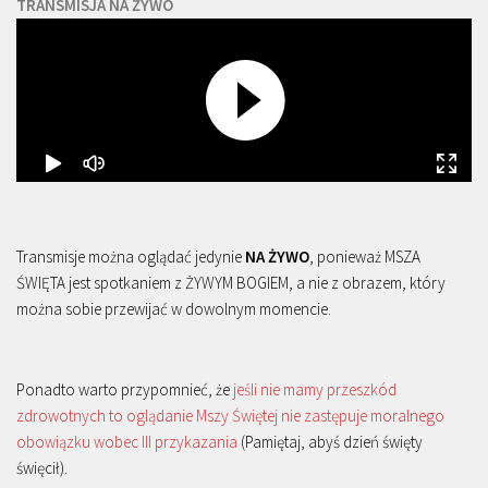
TRANSMISJA NA ŻYWO
Transmisje można oglądać jedynie
NA ŻYWO
, ponieważ MSZA
ŚWIĘTA jest spotkaniem z ŻYWYM BOGIEM, a nie z obrazem, który
można sobie przewijać w dowolnym momencie.
Ponadto warto przypomnieć, że
jeśli nie mamy przeszkód
zdrowotnych to oglądanie Mszy Świętej nie zastępuje moralnego
obowiązku wobec III przykazania
(Pamiętaj, abyś dzień święty
święcił).