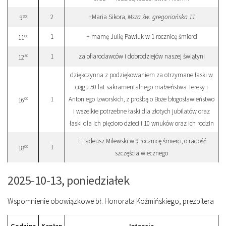
2
+Maria Sikora,
Msza św. gregoriańska 11
30
9
1
+ mamę Julię Pawluk w 1 rocznicę śmierci
00
11
1
za ofiarodawców i dobrodziejów naszej świątyni
30
12
dziękczynna z podziękowaniem za otrzymane łaski w
ciągu 50 lat sakramentalnego małżeństwa Teresy i
1
Antoniego Izworskich, z prośbą o Boże błogosławieństwo
00
16
i wszelkie potrzebne łaski dla złotych jubilatów oraz
łaski dla ich pięcioro dzieci i 10 wnuków oraz ich rodzin
+ Tadeusz Milewski w 9 rocznicę śmierci, o radość
1
00
18
szczęścia wiecznego
2025-10-13, poniedziałek
Wspomnienie obowiązkowe bł. Honorata Koźmińskiego, prezbitera