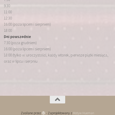
9:30
11:00
12:30
16:00 (poza lipcem i sierpniem)
18:00
Dni powszednie
7:30 (poza grudniem)
16:00 (poza lipcem i sierpniem)
18:00 (tylko w: uroczystości, każdy wtorek, pierwsze piątki miesiąca,
oraz w lipcu i sierpniu
Zasilane przez
- Zaprojektowany z
Motyw Hueman