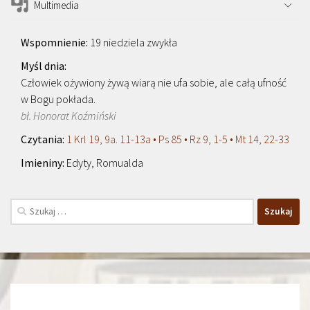
Multimedia
19 niedziela zwykła
Człowiek ożywiony żywą wiarą nie ufa sobie, ale całą ufność
w Bogu pokłada.
bł. Honorat Koźmiński
1 Krl 19, 9a. 11-13a • Ps 85 • Rz 9, 1-5 • Mt 14, 22-33
Edyty, Romualda
Szukaj: