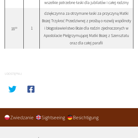
wszelkie potrzebne łaski dla jubilatów i całej rodziny
dziękczynna za otrzymane łaski za przyczyną Matki
Bożej Trzykroć Przedziwnej z prośbą o rozwój wspólnoty
1
i błogosławieństwo Boże dla rodzin zjednoczonych w
00
18
Apostolacie Pielgrzymującej Matki Bożej z Szensztatu
oraz dla całej parafii
UDOSTĘPNIJ
Zwiedzanie
Sightseeing
Besichtigung