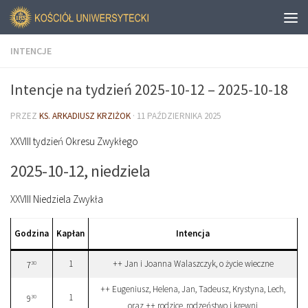
INTENCJE
Intencje na tydzień 2025-10-12 – 2025-10-18
PRZEZ
KS. ARKADIUSZ KRZIŻOK
·
11 PAŹDZIERNIKA 2025
XXVIII tydzień Okresu Zwykłego
2025-10-12, niedziela
XXVIII Niedziela Zwykła
Godzina
Kapłan
Intencja
1
++ Jan i Joanna Walaszczyk, o życie wieczne
30
7
++ Eugeniusz, Helena, Jan, Tadeusz, Krystyna, Lech,
1
30
9
oraz ++ rodzice, rodzeństwo i krewni