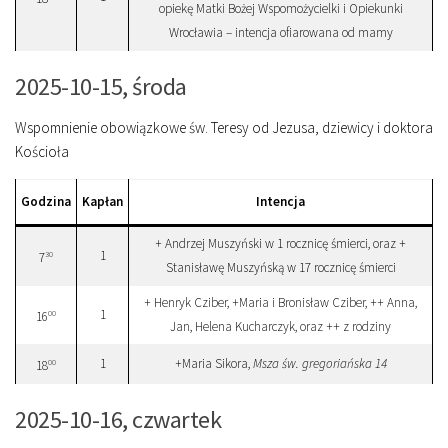
opiekę Matki Bożej Wspomożycielki i Opiekunki
Wrocławia – intencja ofiarowana od mamy
2025-10-15, środa
Wspomnienie obowiązkowe św. Teresy od Jezusa, dziewicy i doktora
Kościoła
Godzina
Kapłan
Intencja
+ Andrzej Muszyński w 1 rocznicę śmierci, oraz +
1
30
7
Stanisławę Muszyńską w 17 rocznicę śmierci
+ Henryk Cziber, +Maria i Bronisław Cziber, ++ Anna,
1
00
16
Jan, Helena Kucharczyk, oraz ++ z rodziny
1
+Maria Sikora,
Msza św. gregoriańska 14
00
18
2025-10-16, czwartek