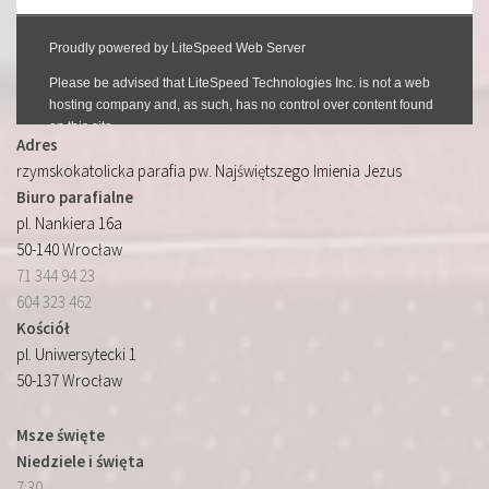
Adres
rzymskokatolicka parafia pw. Najświętszego Imienia Jezus
Biuro parafialne
pl. Nankiera 16a
50-140 Wrocław
71 344 94 23
604 323 462
Kościół
pl. Uniwersytecki 1
50-137 Wrocław
Msze święte
Niedziele i święta
7:30