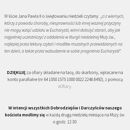
W liście Jana Pawła II o świętowaniu niedzieli czytamy: „
ci z wiernych,
którzy z powodu choroby, niesprawności lub innej ważnej przyczyny
nie mogą wziąć udziału w Eucharystii, winni dołożyć starań, aby jak
najpełniej uczestniczyć z oddalenia w liturgii niedzielnej Mszy św.,
najlepiej przez lekturę czytań i modlitw mszalnych przewidzianych na
ten dzień, a także przez wzbudzenie w sobie pragnienia Eucharystii
”.
DZIĘKUJĘ
za ofiary składane na tacę, do skarbony, wpłacane na
konto parafialne (nr 64 1050 1575 1000 0022 2248 8492), z pomocą
eOfiary
.
W intencji wszystkich Dobrodziejów i Darczyńców naszego
kościoła modlimy się
w każdą drugą niedzielę miesiąca na Mszy św.
o godz. 12.30.