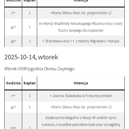
Godzina
Kapłan
Intencja
1
+Maria Sikora,
Msza św. gregoriańska 12
30
7
w intencji Wspólnoty Nieustającego Różańca oraz o dary
1
00
16
Ducha świętego dla kapłanów
1
+ Stanisława oraz ++ z rodziny Migniewcz i Kalupa
00
18
2025-10-14, wtorek
Wtorek XXVIII tygodnia Okresu Zwykłego
Godzina
Kapłan
Intencja
1
+ Joanna Stakowska w 9 rocznicę śmierci
30
7
1
+Maria Sikora,
Msza św. gregoriańska 13
00
16
dziękczynno-błagalna z okazji 49 urodzin syna
Łukasza, o wszelkie potrzebne łaski oraz szczególną
1
00
18