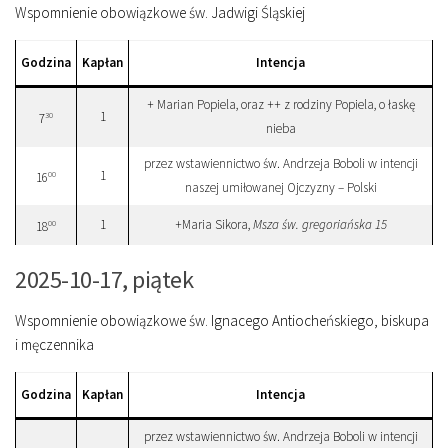
Wspomnienie obowiązkowe św. Jadwigi Śląskiej
Godzina
Kapłan
Intencja
+ Marian Popiela, oraz ++ z rodziny Popiela, o łaskę
1
30
7
nieba
przez wstawiennictwo św. Andrzeja Boboli w intencji
1
00
16
naszej umiłowanej Ojczyzny – Polski
1
+Maria Sikora,
Msza św. gregoriańska 15
00
18
2025-10-17, piątek
Wspomnienie obowiązkowe św. Ignacego Antiocheńskiego, biskupa
i męczennika
Godzina
Kapłan
Intencja
przez wstawiennictwo św. Andrzeja Boboli w intencji