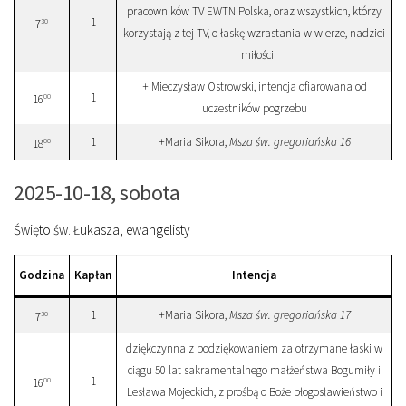
pracowników TV EWTN Polska, oraz wszystkich, którzy
1
30
7
korzystają z tej TV, o łaskę wzrastania w wierze, nadziei
i miłości
+ Mieczysław Ostrowski, intencja ofiarowana od
1
00
16
uczestników pogrzebu
1
+Maria Sikora,
Msza św. gregoriańska 16
00
18
2025-10-18, sobota
Święto św. Łukasza, ewangelisty
Godzina
Kapłan
Intencja
1
+Maria Sikora,
Msza św. gregoriańska 17
30
7
dziękczynna z podziękowaniem za otrzymane łaski w
ciągu 50 lat sakramentalnego małżeństwa Bogumiły i
1
00
16
Lesława Mojeckich, z prośbą o Boże błogosławieństwo i