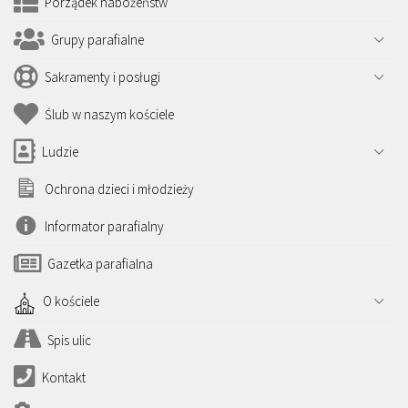
Porządek nabożeństw
Grupy parafialne
Sakramenty i posługi
Ślub w naszym kościele
Ludzie
Ochrona dzieci i młodzieży
Informator parafialny
Gazetka parafialna
O kościele
Spis ulic
Kontakt