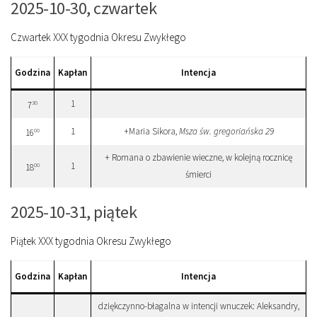
2025-10-30, czwartek
Czwartek XXX tygodnia Okresu Zwykłego
Godzina
Kapłan
Intencja
1
30
7
1
+Maria Sikora,
Msza św. gregoriańska 29
00
16
+ Romana o zbawienie wieczne, w kolejną rocznicę
1
00
18
śmierci
2025-10-31, piątek
Piątek XXX tygodnia Okresu Zwykłego
Godzina
Kapłan
Intencja
dziękczynno-błagalna w intencji wnuczek: Aleksandry,