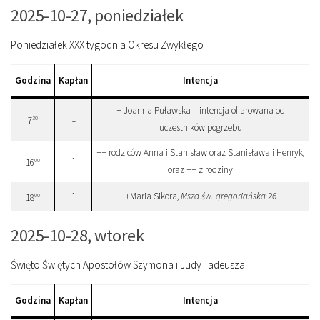
2025-10-27, poniedziałek
Poniedziałek XXX tygodnia Okresu Zwykłego
Godzina
Kapłan
Intencja
+ Joanna Puławska – intencja ofiarowana od
1
30
7
uczestników pogrzebu
++ rodziców Anna i Stanisław oraz Stanisława i Henryk,
1
00
16
oraz ++ z rodziny
1
+Maria Sikora,
Msza św. gregoriańska 26
00
18
2025-10-28, wtorek
Święto Świętych Apostołów Szymona i Judy Tadeusza
Godzina
Kapłan
Intencja