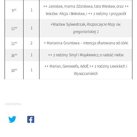
++ Jarosław, mama Zdzisława, tata Wiesław, oraz ++
1
30
9
teściów: Alicja i Bolesław, i ++ z rodziny i przyjaciół
+Wacław Sylwestrzak,
Rozpoczęcie Mszy św.
1
00
11
gregoriańskiej 1
2
+ Marianna Gruntowa – intencja ofiarowana od córki
00
11
1
++ z rodziny Smyl i Miąskiewicz, o radość nieba
00
16
++ Marian, Genowefa, Adolf, ++ z rodziny Lewickich i
1
00
18
Wysoczańskich
UDOSTĘPNIJ