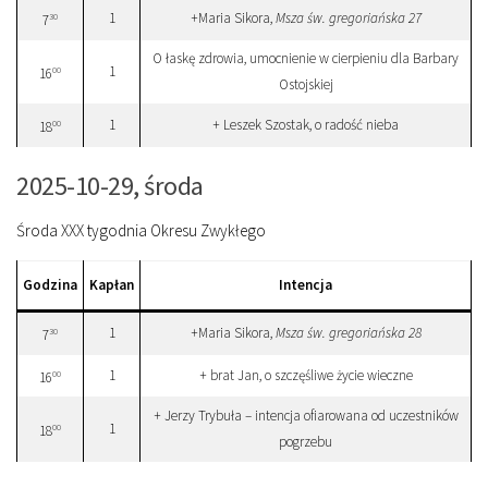
1
+Maria Sikora,
Msza św. gregoriańska 27
30
7
O łaskę zdrowia, umocnienie w cierpieniu dla Barbary
1
00
16
Ostojskiej
1
+ Leszek Szostak, o radość nieba
00
18
2025-10-29, środa
Środa XXX tygodnia Okresu Zwykłego
Godzina
Kapłan
Intencja
1
+Maria Sikora,
Msza św. gregoriańska 28
30
7
1
+ brat Jan, o szczęśliwe życie wieczne
00
16
+ Jerzy Trybuła – intencja ofiarowana od uczestników
1
00
18
pogrzebu