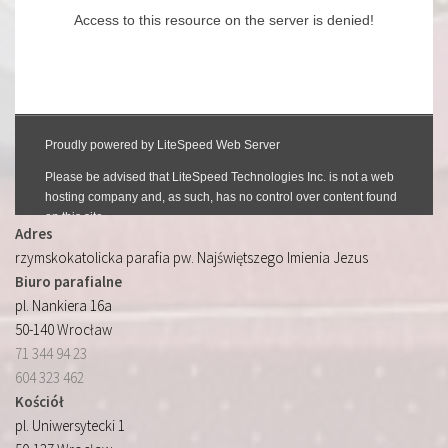
Adres
rzymskokatolicka parafia pw. Najświętszego Imienia Jezus
Biuro parafialne
pl. Nankiera 16a
50-140 Wrocław
71 344 94 23
604 323 462
Kościół
pl. Uniwersytecki 1