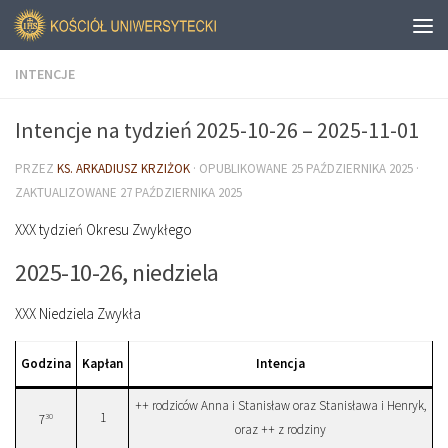
INTENCJE
Intencje na tydzień 2025-10-26 – 2025-11-01
PRZEZ
KS. ARKADIUSZ KRZIŻOK
· OPUBLIKOWANE
25 PAŹDZIERNIKA 2025
·
ZAKTUALIZOWANE
27 PAŹDZIERNIKA 2025
XXX tydzień Okresu Zwykłego
2025-10-26, niedziela
XXX Niedziela Zwykła
Godzina
Kapłan
Intencja
++ rodziców Anna i Stanisław oraz Stanisława i Henryk,
1
30
7
oraz ++ z rodziny