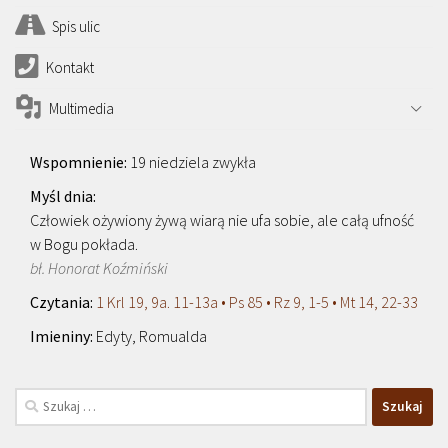
Spis ulic
Kontakt
Multimedia
19 niedziela zwykła
Człowiek ożywiony żywą wiarą nie ufa sobie, ale całą ufność
w Bogu pokłada.
bł. Honorat Koźmiński
1 Krl 19, 9a. 11-13a • Ps 85 • Rz 9, 1-5 • Mt 14, 22-33
Edyty, Romualda
Szukaj: