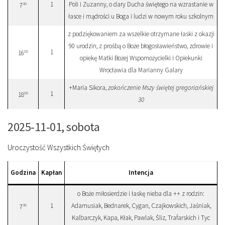
1
Poli i Zuzanny, o dary Ducha świętego na wzrastanie w
30
7
łasce i mądrości u Boga i ludzi w nowym roku szkolnym
z podziękowaniem za wszelkie otrzymane łaski z okazji
90 urodzin, z prośbą o Boże błogosławieństwo, zdrowie i
1
00
16
opiekę Matki Bożej Wspomożycielki i Opiekunki
Wrocławia dla Marianny Galary
+Maria Sikora,
zakończenie Mszy świętej gregoriańskiej
1
00
18
30
2025-11-01, sobota
Uroczystość Wszystkich Świętych
Godzina
Kapłan
Intencja
o Boże miłosierdzie i łaskę nieba dla ++ z rodzin:
1
Adamusiak, Bednarek, Cygan, Czajkowskich, Jaśniak,
30
7
Kalbarczyk, Kapa, Kłak, Pawlak, Śliz, Trafarskich i Tyc