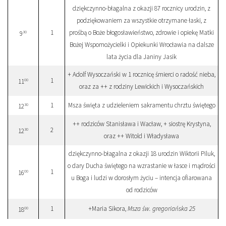
dziękczynno-błagalna z okazji 87 rocznicy urodzin, z
podziękowaniem za wszystkie otrzymane łaski, z
1
prośbą o Boże błogosławieństwo, zdrowie i opiekę Matki
30
9
Bożej Wspomożycielki i Opiekunki Wrocławia na dalsze
lata życia dla Janiny Jasik
+ Adolf Wysoczański w 1 rocznicę śmierci o radość nieba,
1
00
11
oraz za ++ z rodziny Lewickich i Wysoczańskich
1
Msza święta z udzieleniem sakramentu chrztu świętego
30
12
++ rodziców Stanisława i Wacław, + siostrę Krystyna,
2
30
12
oraz ++ Witold i Władysława
dziękczynno-błagalna z okazji 18 urodzin Wiktorii Piluk,
o dary Ducha świętego na wzrastanie w łasce i mądrości
1
00
16
u Boga i ludzi w dorosłym życiu – intencja ofiarowana
od rodziców
1
+Maria Sikora,
Msza św. gregoriańska 25
00
18