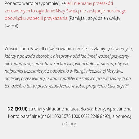
Ponadto warto przypomnieć, że
jeśli nie mamy przeszkód
zdrowotnych to oglądanie Mszy Świętej nie zastępuje moralnego
obowiązku wobec III przykazania
(Pamiętaj, abyś dzień święty
święcił).
W liście Jana Pawła II o świętowaniu niedzieli czytamy: „
ci z wiernych,
którzy z powodu choroby, niesprawności lub innej ważnej przyczyny
nie mogą wziąć udziału w Eucharystii, winni dołożyć starań, aby jak
najpełniej uczestniczyć z oddalenia w liturgii niedzielnej Mszy św.,
najlepiej przez lekturę czytań i modlitw mszalnych przewidzianych na
ten dzień, a także przez wzbudzenie w sobie pragnienia Eucharystii
”.
DZIĘKUJĘ
za ofiary składane na tacę, do skarbony, wpłacane na
konto parafialne (nr 64 1050 1575 1000 0022 2248 8492), z pomocą
eOfiary
.