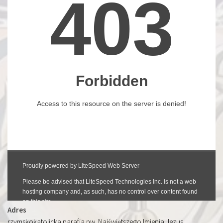
Adres
rzymskokatolicka parafia pw. Najświętszego Imienia Jezus