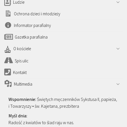
Ludzie
Ochrona dzieci i młodzieży
Informator parafialny
Gazetka parafialna
O kościele
Spis ulic
Kontakt
Multimedia
Świętych męczenników Sykstusa II, papieża,
i Towarzyszy • św. Kajetana, prezbitera
Radość z kwiatów to ślad raju w nas.