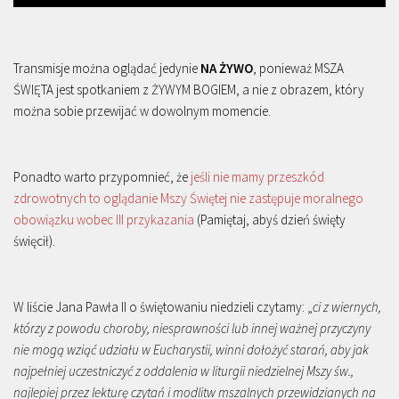
Transmisje można oglądać jedynie
NA ŻYWO
, ponieważ MSZA
ŚWIĘTA jest spotkaniem z ŻYWYM BOGIEM, a nie z obrazem, który
można sobie przewijać w dowolnym momencie.
Ponadto warto przypomnieć, że
jeśli nie mamy przeszkód
zdrowotnych to oglądanie Mszy Świętej nie zastępuje moralnego
obowiązku wobec III przykazania
(Pamiętaj, abyś dzień święty
święcił).
W liście Jana Pawła II o świętowaniu niedzieli czytamy: „
ci z wiernych,
którzy z powodu choroby, niesprawności lub innej ważnej przyczyny
nie mogą wziąć udziału w Eucharystii, winni dołożyć starań, aby jak
najpełniej uczestniczyć z oddalenia w liturgii niedzielnej Mszy św.,
najlepiej przez lekturę czytań i modlitw mszalnych przewidzianych na