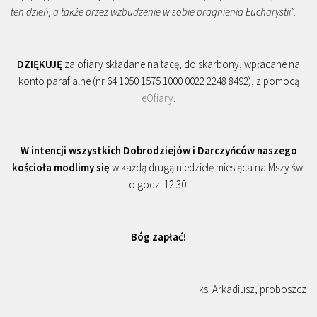
ten dzień, a także przez wzbudzenie w sobie pragnienia Eucharystii
”.
DZIĘKUJĘ
za ofiary składane na tacę, do skarbony, wpłacane na
konto parafialne (nr 64 1050 1575 1000 0022 2248 8492), z pomocą
eOfiary
.
W intencji wszystkich Dobrodziejów i Darczyńców naszego
kościoła modlimy się
w każdą drugą niedzielę miesiąca na Mszy św.
o godz. 12.30.
Bóg zapłać!
ks. Arkadiusz, proboszcz