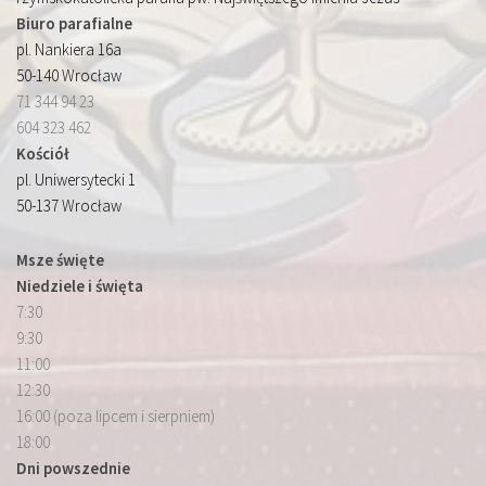
Biuro parafialne
pl. Nankiera 16a
50-140 Wrocław
71 344 94 23
604 323 462
Kościół
pl. Uniwersytecki 1
50-137 Wrocław
Msze święte
Niedziele i święta
7:30
9:30
11:00
12:30
16:00 (poza lipcem i sierpniem)
18:00
Dni powszednie