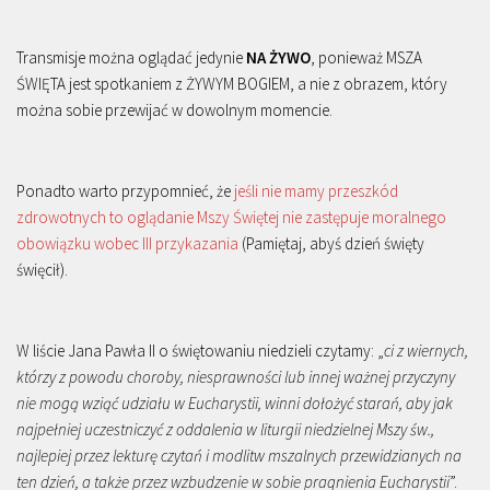
Transmisje można oglądać jedynie
NA ŻYWO
, ponieważ MSZA
ŚWIĘTA jest spotkaniem z ŻYWYM BOGIEM, a nie z obrazem, który
można sobie przewijać w dowolnym momencie.
Ponadto warto przypomnieć, że
jeśli nie mamy przeszkód
zdrowotnych to oglądanie Mszy Świętej nie zastępuje moralnego
obowiązku wobec III przykazania
(Pamiętaj, abyś dzień święty
święcił).
W liście Jana Pawła II o świętowaniu niedzieli czytamy: „
ci z wiernych,
którzy z powodu choroby, niesprawności lub innej ważnej przyczyny
nie mogą wziąć udziału w Eucharystii, winni dołożyć starań, aby jak
najpełniej uczestniczyć z oddalenia w liturgii niedzielnej Mszy św.,
najlepiej przez lekturę czytań i modlitw mszalnych przewidzianych na
ten dzień, a także przez wzbudzenie w sobie pragnienia Eucharystii
”.