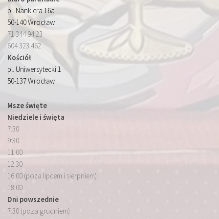
pl. Nankiera 16a
50-140 Wrocław
71 344 94 23
604 323 462
Kościół
pl. Uniwersytecki 1
50-137 Wrocław
Msze święte
Niedziele i święta
7:30
9:30
11:00
12:30
16:00 (poza lipcem i sierpniem)
18:00
Dni powszednie
7:30 (poza grudniem)