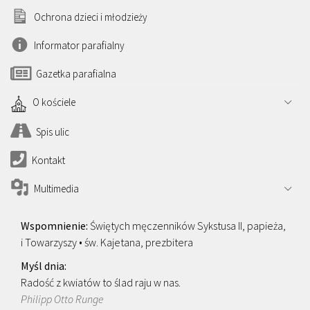
Ochrona dzieci i młodzieży
Informator parafialny
Gazetka parafialna
O kościele
Spis ulic
Kontakt
Multimedia
Świętych męczenników Sykstusa II, papieża,
i Towarzyszy • św. Kajetana, prezbitera
Radość z kwiatów to ślad raju w nas.
Philipp Otto Runge