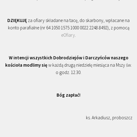
DZIĘKUJĘ
za ofiary składane na tacę, do skarbony, wpłacane na
konto parafialne (nr 64 1050 1575 1000 0022 2248 8492), z pomocą
eOfiary
.
W intencji wszystkich Dobrodziejów i Darczyńców naszego
kościoła modlimy się
w każdą drugą niedzielę miesiąca na Mszy św.
o godz. 12.30.
Bóg zapłać!
ks. Arkadiusz, proboszcz