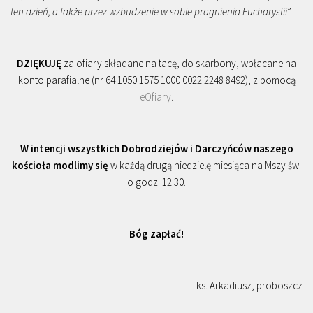
ten dzień, a także przez wzbudzenie w sobie pragnienia Eucharystii
”.
DZIĘKUJĘ
za ofiary składane na tacę, do skarbony, wpłacane na
konto parafialne (nr 64 1050 1575 1000 0022 2248 8492), z pomocą
eOfiary
.
W intencji wszystkich Dobrodziejów i Darczyńców naszego
kościoła modlimy się
w każdą drugą niedzielę miesiąca na Mszy św.
o godz. 12.30.
Bóg zapłać!
ks. Arkadiusz, proboszcz