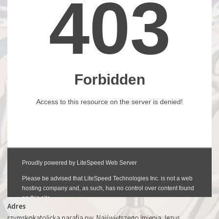
Adres
rzymskokatolicka parafia pw. Najświętszego Imienia Jezus