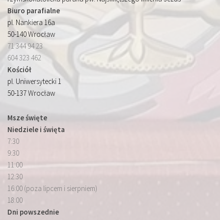
Biuro parafialne
pl. Nankiera 16a
50-140 Wrocław
71 344 94 23
604 323 462
Kościół
pl. Uniwersytecki 1
50-137 Wrocław
Msze święte
Niedziele i święta
7:30
9:30
11:00
12:30
16:00 (poza lipcem i sierpniem)
18:00
Dni powszednie