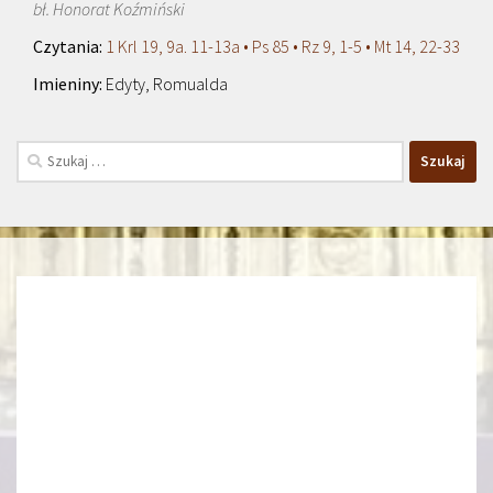
bł. Honorat Koźmiński
1 Krl 19, 9a. 11-13a • Ps 85 • Rz 9, 1-5 • Mt 14, 22-33
Edyty, Romualda
Szukaj: