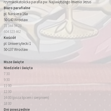
rzymskokatolicka parafia pw. Najświętszego Imienia Jezus
Biuro parafialne
pl. Nankiera 16a
50-140 Wrocław
71 344 94 23
604 323 462
Kościół
pl. Uniwersytecki 1
50-137 Wrocław
Msze święte
Niedziele i święta
7:30
9:30
11:00
12:30
16:00 (poza lipcem i sierpniem)
18:00
Dni powszednie