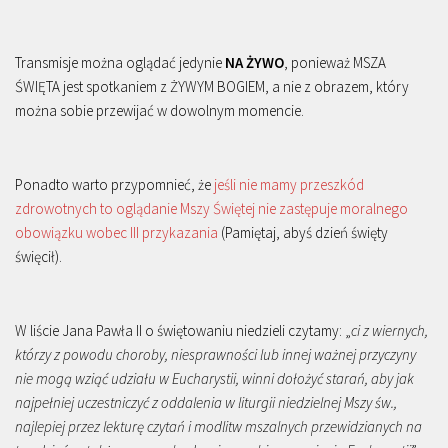
Transmisje można oglądać jedynie
NA ŻYWO
, ponieważ MSZA
ŚWIĘTA jest spotkaniem z ŻYWYM BOGIEM, a nie z obrazem, który
można sobie przewijać w dowolnym momencie.
Ponadto warto przypomnieć, że
jeśli nie mamy przeszkód
zdrowotnych to oglądanie Mszy Świętej nie zastępuje moralnego
obowiązku wobec III przykazania
(Pamiętaj, abyś dzień święty
święcił).
W liście Jana Pawła II o świętowaniu niedzieli czytamy: „
ci z wiernych,
którzy z powodu choroby, niesprawności lub innej ważnej przyczyny
nie mogą wziąć udziału w Eucharystii, winni dołożyć starań, aby jak
najpełniej uczestniczyć z oddalenia w liturgii niedzielnej Mszy św.,
najlepiej przez lekturę czytań i modlitw mszalnych przewidzianych na