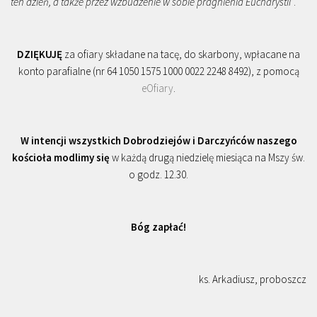
ten dzień, a także przez wzbudzenie w sobie pragnienia Eucharystii
”.
DZIĘKUJĘ
za ofiary składane na tacę, do skarbony, wpłacane na
konto parafialne (nr 64 1050 1575 1000 0022 2248 8492), z pomocą
eOfiary
.
W intencji wszystkich Dobrodziejów i Darczyńców naszego
kościoła modlimy się
w każdą drugą niedzielę miesiąca na Mszy św.
o godz. 12.30.
Bóg zapłać!
ks. Arkadiusz, proboszcz