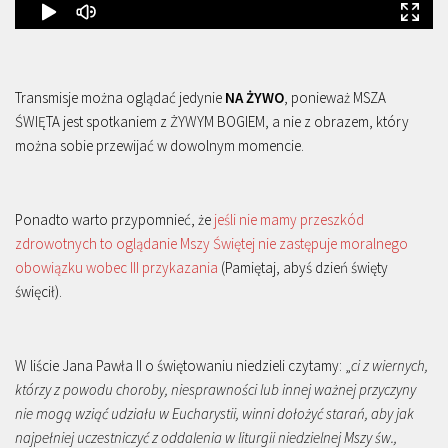
Transmisje można oglądać jedynie
NA ŻYWO
, ponieważ MSZA
ŚWIĘTA jest spotkaniem z ŻYWYM BOGIEM, a nie z obrazem, który
można sobie przewijać w dowolnym momencie.
Ponadto warto przypomnieć, że
jeśli nie mamy przeszkód
zdrowotnych to oglądanie Mszy Świętej nie zastępuje moralnego
obowiązku wobec III przykazania
(Pamiętaj, abyś dzień święty
święcił).
W liście Jana Pawła II o świętowaniu niedzieli czytamy: „
ci z wiernych,
którzy z powodu choroby, niesprawności lub innej ważnej przyczyny
nie mogą wziąć udziału w Eucharystii, winni dołożyć starań, aby jak
najpełniej uczestniczyć z oddalenia w liturgii niedzielnej Mszy św.,