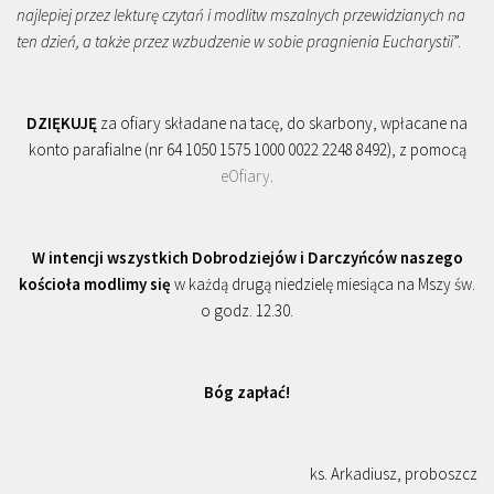
najlepiej przez lekturę czytań i modlitw mszalnych przewidzianych na
ten dzień, a także przez wzbudzenie w sobie pragnienia Eucharystii
”.
DZIĘKUJĘ
za ofiary składane na tacę, do skarbony, wpłacane na
konto parafialne (nr 64 1050 1575 1000 0022 2248 8492), z pomocą
eOfiary
.
W intencji wszystkich Dobrodziejów i Darczyńców naszego
kościoła modlimy się
w każdą drugą niedzielę miesiąca na Mszy św.
o godz. 12.30.
Bóg zapłać!
ks. Arkadiusz, proboszcz