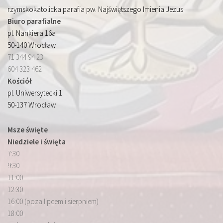
rzymskokatolicka parafia pw. Najświętszego Imienia Jezus
Biuro parafialne
pl. Nankiera 16a
50-140 Wrocław
71 344 94 23
604 323 462
Kościół
pl. Uniwersytecki 1
50-137 Wrocław
Msze święte
Niedziele i święta
7:30
9:30
11:00
12:30
16:00 (poza lipcem i sierpniem)
18:00