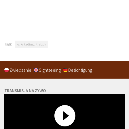
Tagi:
ks. Arkadiusz Krziżok
Zwiedzanie
Sightseeing
Besichtigung
TRANSMISJA NA ŻYWO