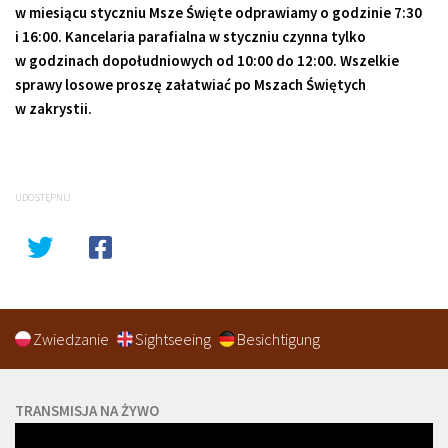
w miesiącu styczniu Msze Święte odprawiamy o godzinie
7
:
30
i
16
:
00
. Kancelaria parafialna w styczniu czynna tylko
w godzinach dopołudniowych od
10
:
00
do
12
:
00
. Wszelkie
sprawy losowe proszę załatwiać po Mszach Świętych
w zakrystii.
UDOSTĘPNIJ
Zwiedzanie
Sightseeing
Besichtigung
TRANSMISJA NA ŻYWO