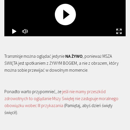
Transmisje można oglądać jedynie
NA ŻYWO
, ponieważ MSZA
ŚWIĘTA jest spotkaniem z ŻYWYM BOGIEM, a nie z obrazem, który
można sobie przewijać w dowolnym momencie.
Ponadto warto przypomnieć, że
jeśli nie mamy przeszkód
zdrowotnych to oglądanie Mszy Świętej nie zastępuje moralnego
obowiązku wobec III przykazania
(Pamiętaj, abyś dzień święty
święcił).