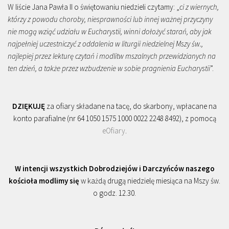
W liście Jana Pawła II o świętowaniu niedzieli czytamy: „
ci z wiernych,
którzy z powodu choroby, niesprawności lub innej ważnej przyczyny
nie mogą wziąć udziału w Eucharystii, winni dołożyć starań, aby jak
najpełniej uczestniczyć z oddalenia w liturgii niedzielnej Mszy św.,
najlepiej przez lekturę czytań i modlitw mszalnych przewidzianych na
ten dzień, a także przez wzbudzenie w sobie pragnienia Eucharystii
”.
DZIĘKUJĘ
za ofiary składane na tacę, do skarbony, wpłacane na
konto parafialne (nr 64 1050 1575 1000 0022 2248 8492), z pomocą
eOfiary
.
W intencji wszystkich Dobrodziejów i Darczyńców naszego
kościoła modlimy się
w każdą drugą niedzielę miesiąca na Mszy św.
o godz. 12.30.