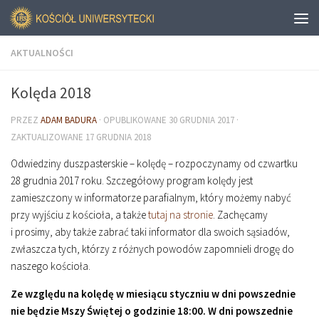
AKTUALNOŚCI
Kolęda 2018
PRZEZ
ADAM BADURA
· OPUBLIKOWANE
30 GRUDNIA 2017
·
ZAKTUALIZOWANE
17 GRUDNIA 2018
Odwiedziny duszpasterskie – kolędę – rozpoczynamy od czwartku
28 grudnia 2017 roku. Szczegółowy program kolędy jest
zamieszczony w informatorze parafialnym, który możemy nabyć
przy wyjściu z kościoła, a także
tutaj na stronie
. Zachęcamy
i prosimy, aby także zabrać taki informator dla swoich sąsiadów,
zwłaszcza tych, którzy z różnych powodów zapomnieli drogę do
naszego kościoła.
Ze względu na kolędę w miesiącu styczniu w dni powszednie
nie będzie Mszy Świętej o godzinie
18
:
00
. W dni powszednie