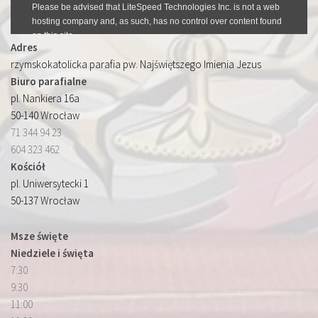
Adres
rzymskokatolicka parafia pw. Najświętszego Imienia Jezus
Biuro parafialne
pl. Nankiera 16a
50-140 Wrocław
71 344 94 23
604 323 462
Kościół
pl. Uniwersytecki 1
50-137 Wrocław
Msze święte
Niedziele i święta
7:30
9:30
11:00