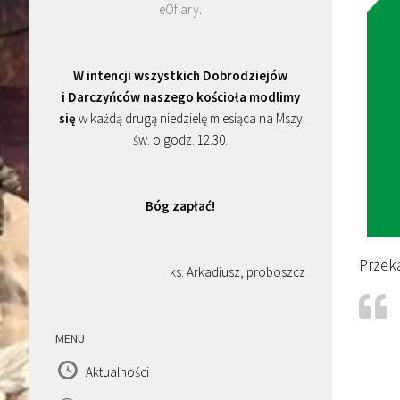
eOfiary
.
W intencji wszystkich Dobrodziejów
i Darczyńców naszego kościoła modlimy
się
w każdą drugą niedzielę miesiąca na Mszy
św. o godz. 12.30.
Bóg zapłać!
Przek
ks. Arkadiusz, proboszcz
MENU
Aktualności