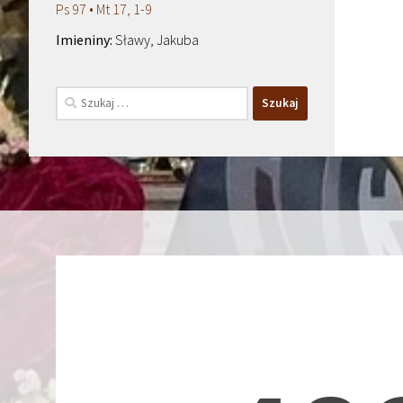
Ps 97 • Mt 17, 1-9
Sławy, Jakuba
Szukaj: