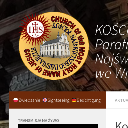
KOŚC
Paraf
Najśw
we Wr
Zwiedzanie
Sightseeing
Besichtigung
AKTUA
TRANSMISJA NA ŻYWO
Ko