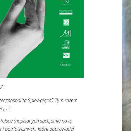
o”:
„Rzeczpospolita Śpiewająca”. Tym razem
ej 17.
olsce (napisanych specjalnie na tę
śni patriotycznych, które poprowadzi