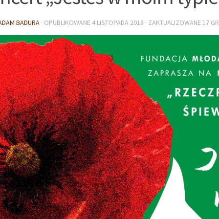
ADAM BADURA
· OPUBLIKOWANE
4 LISTOPADA 2018
· ZAKTUALIZOWANE
17 GR