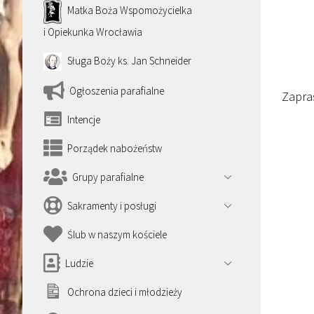
Matka Boża Wspomożycielka
i Opiekunka Wrocławia
Sługa Boży ks. Jan Schneider
Ogłoszenia parafialne
Zapra
Intencje
Porządek nabożeństw
Grupy parafialne
Sakramenty i posługi
Ślub w naszym kościele
Ludzie
Ochrona dzieci i młodzieży