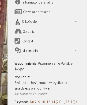
Informator parafialny
Gazetka parafialna
O kościele
Spis ulic
Kontakt
Multimedia
Przemienienie Pańskie,
święto
Światło, miłość, moc – wszystko to
znajdziesz w modlitwie.
św. Karol de Foucauld
Dn 7, 9-10. 13-14 (2 P 1, 16-19) •