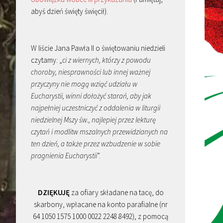
abyś dzień święty święcił).
W liście Jana Pawła II o świętowaniu niedzieli
czytamy: „
ci z wiernych, którzy z powodu
choroby, niesprawności lub innej ważnej
przyczyny nie mogą wziąć udziału w
Eucharystii, winni dołożyć starań, aby jak
najpełniej uczestniczyć z oddalenia w liturgii
niedzielnej Mszy św., najlepiej przez lekturę
czytań i modlitw mszalnych przewidzianych na
ten dzień, a także przez wzbudzenie w sobie
pragnienia Eucharystii
”.
DZIĘKUJĘ
za ofiary składane na tacę, do
skarbony, wpłacane na konto parafialne (nr
64 1050 1575 1000 0022 2248 8492), z pomocą