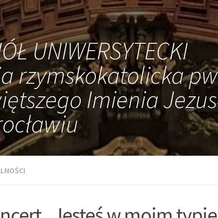
IÓŁ UNIWERSYTECKI
ia rzymskokatolicka pw
iętszego Imienia Jezus
ocławiu
LNOŚCI
ncert „Jesteś w moim typie