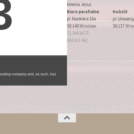
Imienia Jezus
Biuro parafialne
Kościół
pl. Nankiera 16a
pl. Uniwersy
50-140 Wrocław
50-137 Wro
71 344 94 23
604 323 462