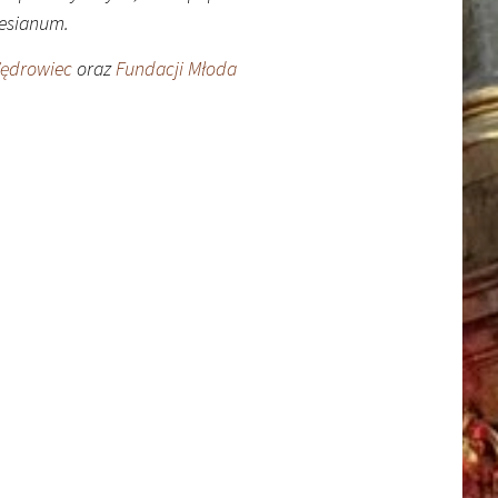
hesianum.
Wędrowiec
oraz
Fundacji Młoda