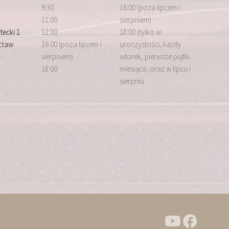
9:30
16:00 (poza lipcem i
11:00
sierpniem)
tecki 1
12:30
18:00 (tylko w:
cław
16:00 (poza lipcem i
uroczystości, każdy
sierpniem)
wtorek, pierwsze piątki
18:00
miesiąca, oraz w lipcu i
sierpniu