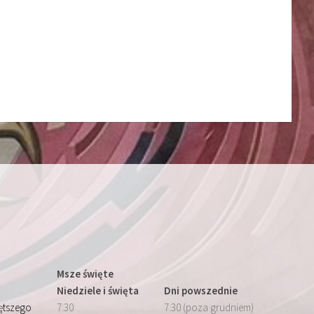
Msze święte
Niedziele i święta
Dni powszednie
iętszego
7:30
7:30 (poza grudniem)