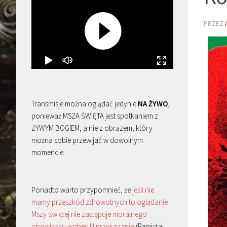
PRZEZ
Transmisje można oglądać jedynie
NA ŻYWO
,
ponieważ MSZA ŚWIĘTA jest spotkaniem z
ŻYWYM BOGIEM, a nie z obrazem, który
można sobie przewijać w dowolnym
momencie.
Ponadto warto przypomnieć, że
jeśli nie
mamy przeszkód zdrowotnych to oglądanie
Mszy Świętej nie zastępuje moralnego
obowiązku wobec III przykazania
(Pamiętaj,