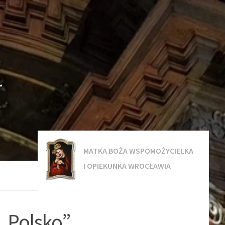
.
MATKA BOŻA WSPOMOŻYCIELKA
I OPIEKUNKA WROCŁAWIA
, Polsko”