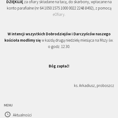
DZIĘKUJĘ
za ofiary składane na tacę, do skarbony, wpłacane na
konto parafialne (nr 64 1050 1575 1000 0022 2248 8492), z pomocą
eOfiary
.
W intencji wszystkich Dobrodziejów i Darczyńców naszego
kościoła modlimy się
w każdą drugą niedzielę miesiąca na Mszy św.
o godz. 12.30.
Bóg zapłać!
ks. Arkadiusz, proboszcz
MENU
Aktualności