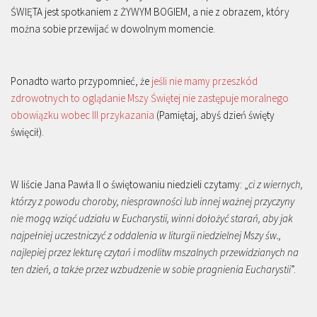
ŚWIĘTA jest spotkaniem z ŻYWYM BOGIEM, a nie z obrazem, który
można sobie przewijać w dowolnym momencie.
Ponadto warto przypomnieć, że
jeśli nie mamy przeszkód
zdrowotnych to oglądanie Mszy Świętej nie zastępuje moralnego
obowiązku wobec III przykazania
(Pamiętaj, abyś dzień święty
święcił).
W liście Jana Pawła II o świętowaniu niedzieli czytamy: „
ci z wiernych,
którzy z powodu choroby, niesprawności lub innej ważnej przyczyny
nie mogą wziąć udziału w Eucharystii, winni dołożyć starań, aby jak
najpełniej uczestniczyć z oddalenia w liturgii niedzielnej Mszy św.,
najlepiej przez lekturę czytań i modlitw mszalnych przewidzianych na
ten dzień, a także przez wzbudzenie w sobie pragnienia Eucharystii
”.