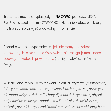
Transmisje można oglądać jedynie
NA ŻYWO
, ponieważ MSZA
ŚWIĘTA jest spotkaniem z ŻYWYM BOGIEM, a nie z obrazem, który
można sobie przewijać w dowolnym momencie.
Ponadto warto przypomnieć, że
jeśli nie mamy przeszkód
zdrowotnych to oglądanie Mszy Świętej nie zastępuje moralnego
obowiązku wobec III przykazania
(Pamiętaj, abyś dzień święty
święcił).
W liście Jana Pawła II o świętowaniu niedzieli czytamy: „
ci z wiernych,
którzy z powodu choroby, niesprawności lub innej ważnej przyczyny
nie mogą wziąć udziału w Eucharystii, winni dołożyć starań, aby jak
najpełniej uczestniczyć z oddalenia w liturgii niedzielnej Mszy św.,
najlepiej przez lekturę czytań i modlitw mszalnych przewidzianych na