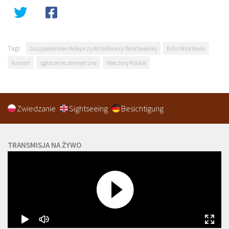
Tagi:
Duszpasterstwo Kolejarzy Archidiecezji Wrocławskiej
Echo Wrocławia
koncert
ogłoszenie zewnętrzne
Wieczory Polskie
Zwiedzanie
Sightseeing
Besichtigung
TRANSMISJA NA ŻYWO