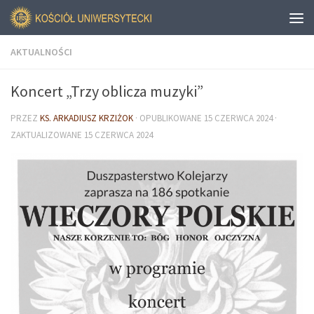
AKTUALNOŚCI
Koncert „Trzy oblicza muzyki”
PRZEZ
KS. ARKADIUSZ KRZIŻOK
· OPUBLIKOWANE
15 CZERWCA 2024
·
ZAKTUALIZOWANE
15 CZERWCA 2024