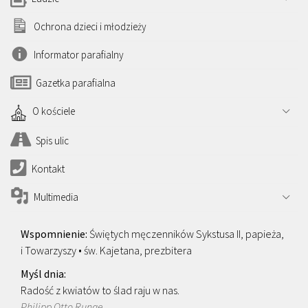
Ochrona dzieci i młodzieży
Informator parafialny
Gazetka parafialna
O kościele
Spis ulic
Kontakt
Multimedia
Świętych męczenników Sykstusa II, papieża,
i Towarzyszy • św. Kajetana, prezbitera
Radość z kwiatów to ślad raju w nas.
Philipp Otto Runge