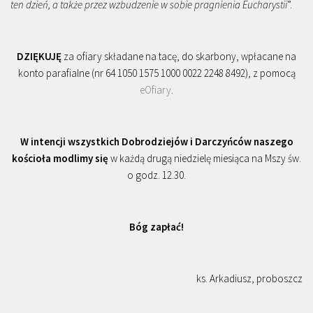
ten dzień, a także przez wzbudzenie w sobie pragnienia Eucharystii
”.
DZIĘKUJĘ
za ofiary składane na tacę, do skarbony, wpłacane na
konto parafialne (nr 64 1050 1575 1000 0022 2248 8492), z pomocą
eOfiary
.
W intencji wszystkich Dobrodziejów i Darczyńców naszego
kościoła modlimy się
w każdą drugą niedzielę miesiąca na Mszy św.
o godz. 12.30.
Bóg zapłać!
ks. Arkadiusz, proboszcz