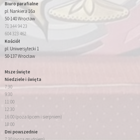
Biuro parafialne
pl. Nankiera 16a
50-140 Wrocław
71 344 94 23
604 323 462
Kościół
pl. Uniwersytecki 1
50-137 Wrocław
Msze święte
Niedziele i święta
7:30
9:30
11:00
12:30
16:00 (poza lipcem i sierpniem)
18:00
Dni powszednie
7:30 (poza grudniem)