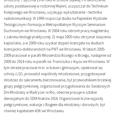
szkoły podstawowej w rodzinnej Miękini, uczęszczał do Technikum
Kolejowego we Wrocławiu; uzyskując wykształcenie – technika
radiokomunikacji. W 1999 rozpoczął studia na Papieskim Wydziale
Teologicznym i formację w Metropolitalnym Wyższym Seminarium
Duchownym we Wrocławiu. W 2004 roku obronił pracę magisterską
z zakresu teologii praktycznej. 21 maja 2005 roku otrzymał święcenia
kapłańskie, a w 2009 roku uzyskał stopień licencjata na studiach
licencjacko-doktoranckich na PWT we Wrocławiu. W latach 2005-
2009 pracował w parafii Miłosierdzia Bożego w Brzegu, następnie od
2009 do 2014 roku w parafii św. Franciszka z Asyżu we Wrocławiu. W
tym okresie pracował m.in. w liceum i gimnazjum, opiekował się
scholą i LSO, prowadził wspólnoty młodzieżowe, przygotowywał
młodzież do sakramentu bierzmowania, był przewodnikiem brzeskiej
grupy pielgrzymkowej, organizował przygotowania do Światowych
Dni Młodzieży w Madrycie i w Rio; obecnie pracuje w sztabie
diecezjalnym do ŚDM Kraków 2016. Organizował liczne wyjazdy
pielgrzymkowe, wakacje z Bogiem dla młodzieży i dorosłych, był
również kapelanem ASK we Wrocławiu.