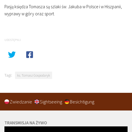
Pasją księdza Tomasza są szlaki św. Jakuba w Polsce i w Hiszpanii,
wyprawy w góry oraz sport.
UDOSTĘPNIJ
Tagi:
ks. Tomasz Gospodaryk
Zwiedzanie
Sightseeing
Besichtigung
TRANSMISJA NA ŻYWO