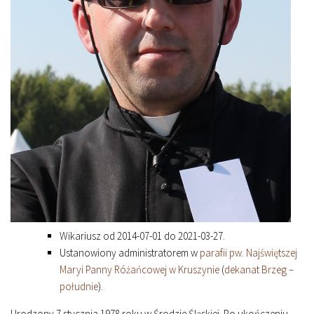
Wikariusz od 2014-07-01 do 2021-03-27.
Ustanowiony administratorem w
parafii pw. Najświętszej
Maryi Panny Różańcowej w Kruszynie
(
dekanat Brzeg –
południe
).
Urodzony 7 stycznia 1978 roku w Środzie Śląskiej. Po ukończeniu