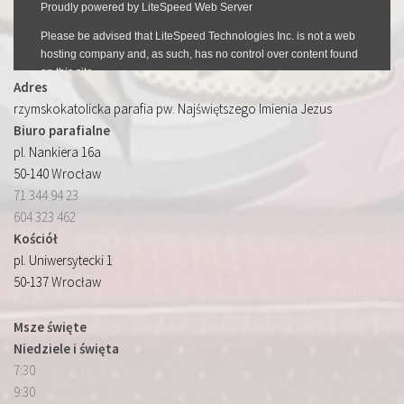
Adres
rzymskokatolicka parafia pw. Najświętszego Imienia Jezus
Biuro parafialne
pl. Nankiera 16a
50-140 Wrocław
71 344 94 23
604 323 462
Kościół
pl. Uniwersytecki 1
50-137 Wrocław
Msze święte
Niedziele i święta
7:30
9:30