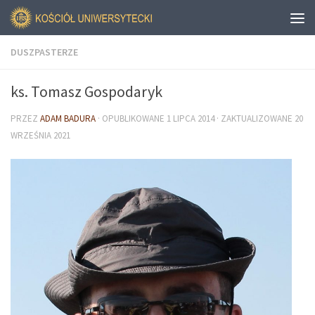
DUSZPASTERZE
ks. Tomasz Gospodaryk
PRZEZ
ADAM BADURA
· OPUBLIKOWANE
1 LIPCA 2014
· ZAKTUALIZOWANE
20
WRZEŚNIA 2021