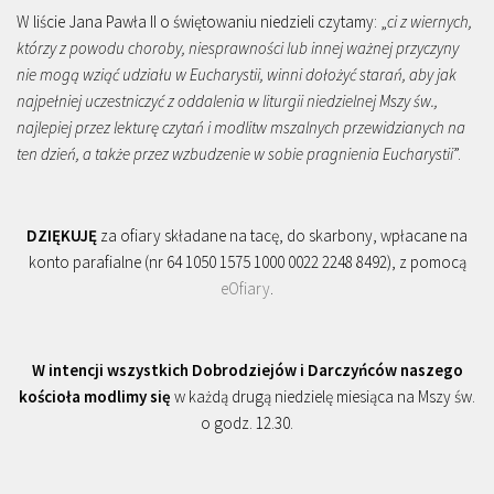
W liście Jana Pawła II o świętowaniu niedzieli czytamy: „
ci z wiernych,
którzy z powodu choroby, niesprawności lub innej ważnej przyczyny
nie mogą wziąć udziału w Eucharystii, winni dołożyć starań, aby jak
najpełniej uczestniczyć z oddalenia w liturgii niedzielnej Mszy św.,
najlepiej przez lekturę czytań i modlitw mszalnych przewidzianych na
ten dzień, a także przez wzbudzenie w sobie pragnienia Eucharystii
”.
DZIĘKUJĘ
za ofiary składane na tacę, do skarbony, wpłacane na
konto parafialne (nr 64 1050 1575 1000 0022 2248 8492), z pomocą
eOfiary
.
W intencji wszystkich Dobrodziejów i Darczyńców naszego
kościoła modlimy się
w każdą drugą niedzielę miesiąca na Mszy św.
o godz. 12.30.