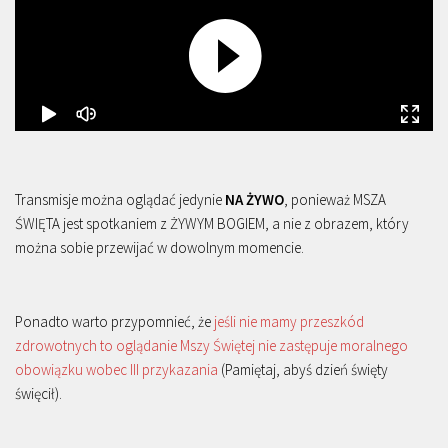
Transmisje można oglądać jedynie
NA ŻYWO
, ponieważ MSZA
ŚWIĘTA jest spotkaniem z ŻYWYM BOGIEM, a nie z obrazem, który
można sobie przewijać w dowolnym momencie.
Ponadto warto przypomnieć, że
jeśli nie mamy przeszkód
zdrowotnych to oglądanie Mszy Świętej nie zastępuje moralnego
obowiązku wobec III przykazania
(Pamiętaj, abyś dzień święty
święcił).