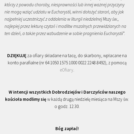
którzy z powodu choroby, niesprawności lub innej ważnej przyczyny
nie mogą wziąć udziału w Eucharystii, winni dołożyć starań, aby jak
najpełniej uczestniczyć z oddalenia w liturgii niedzielnej Mszy św.,
najlepiej przez lekturę czytań i modlitw mszalnych przewidzianych na
ten dzień, a także przez wzbudzenie w sobie pragnienia Eucharystii
”.
DZIĘKUJĘ
za ofiary składane na tacę, do skarbony, wpłacane na
konto parafialne (nr 64 1050 1575 1000 0022 2248 8492), z pomocą
eOfiary
.
W intencji wszystkich Dobrodziejów i Darczyńców naszego
kościoła modlimy się
w każdą drugą niedzielę miesiąca na Mszy św.
o godz. 12.30.
Bóg zapłać!