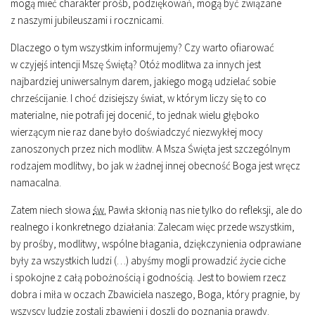
mogą mieć charakter próśb, podziękowań, mogą być związane
z naszymi jubileuszami i rocznicami.
Dlaczego o tym wszystkim informujemy? Czy warto ofiarować
w czyjejś intencji Mszę Świętą? Otóż modlitwa za innych jest
najbardziej uniwersalnym darem, jakiego mogą udzielać sobie
chrześcijanie. I choć dzisiejszy świat, w którym liczy się to co
materialne, nie potrafi jej docenić, to jednak wielu głęboko
wierzącym nie raz dane było doświadczyć niezwykłej mocy
zanoszonych przez nich modlitw. A Msza Święta jest szczególnym
rodzajem modlitwy, bo jak w żadnej innej obecność Boga jest wręcz
namacalna.
Zatem niech słowa
św.
Pawła skłonią nas nie tylko do refleksji, ale do
realnego i konkretnego działania:
Zalecam więc przede wszystkim,
by prośby, modlitwy, wspólne błagania, dziękczynienia odprawiane
były za wszystkich ludzi (…) abyśmy mogli prowadzić życie ciche
i spokojne z całą pobożnością i godnością. Jest to bowiem rzecz
dobra i miła w oczach Zbawiciela naszego, Boga, który pragnie, by
wszyscy ludzie zostali zbawieni i doszli do poznania prawdy.