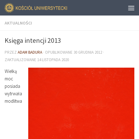
AKTUALNOŚCI
Księga intencji 2013
PRZEZ
ADAM BADURA
· OPUBLIKOWANE
30 GRUDNIA 2012
·
ZAKTUALIZOWANE
14 LISTOPADA 2020
Wielką
moc
posiada
wytrwała
modlitwa