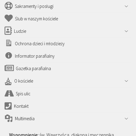
Sakramenty i posługi
Ślub w naszym kościele
Ludzie
Ochrona dzieci i młodzieży
Informator parafialny
Gazetka parafialna
O kościele
Spis ulic
Kontakt
Multimedia
św. Wawrzyńca, diakona i męczennika,