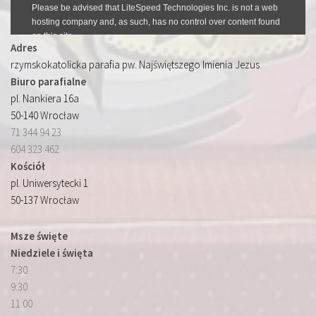
Adres
rzymskokatolicka parafia pw. Najświętszego Imienia Jezus
Biuro parafialne
pl. Nankiera 16a
50-140 Wrocław
71 344 94 23
604 323 462
Kościół
pl. Uniwersytecki 1
50-137 Wrocław
Msze święte
Niedziele i święta
7:30
9:30
11:00