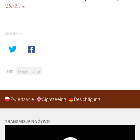
(
1Tm
2, 1-4)
UDOSTĘPNIJ
Tagi:
księga intencji
Zwiedzanie
Sightseeing
Besichtigung
TRANSMISJA NA ŻYWO