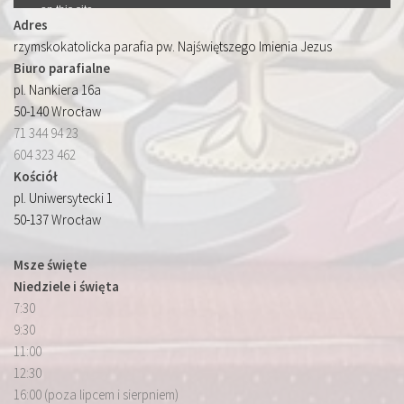
Adres
rzymskokatolicka parafia pw. Najświętszego Imienia Jezus
Biuro parafialne
pl. Nankiera 16a
50-140 Wrocław
71 344 94 23
604 323 462
Kościół
pl. Uniwersytecki 1
50-137 Wrocław
Msze święte
Niedziele i święta
7:30
9:30
11:00
12:30
16:00 (poza lipcem i sierpniem)