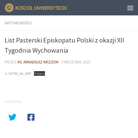
AKTUALNOŚCI
List Pasterski Episkopatu Polski z okazji XII
Tygodnia Wychowania
PRZEZ
KS. ARKADIUSZ KRZIŻOK
·
3 WRZEŚNIA 2022
3.-XIITW_list_KEP
Pobierz
UDOSTĘPNIJ