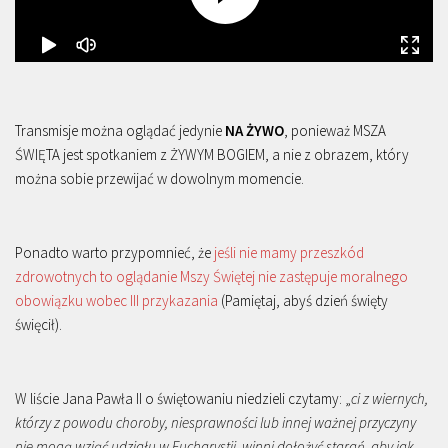
Transmisje można oglądać jedynie
NA ŻYWO
, ponieważ MSZA
ŚWIĘTA jest spotkaniem z ŻYWYM BOGIEM, a nie z obrazem, który
można sobie przewijać w dowolnym momencie.
Ponadto warto przypomnieć, że
jeśli nie mamy przeszkód
zdrowotnych to oglądanie Mszy Świętej nie zastępuje moralnego
obowiązku wobec III przykazania
(Pamiętaj, abyś dzień święty
święcił).
W liście Jana Pawła II o świętowaniu niedzieli czytamy: „
ci z wiernych,
którzy z powodu choroby, niesprawności lub innej ważnej przyczyny
nie mogą wziąć udziału w Eucharystii, winni dołożyć starań, aby jak