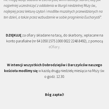
najpełniej uczestniczyć z oddalenia w liturgii niedzielnej Mszy św.,
najlepiej przez lekturę czytań i modlitw mszalnych przewidzianych na
ten dzień, a także przez wzbudzenie w sobie pragnienia Eucharystii
”.
DZIĘKUJĘ
za ofiary składane na tacę, do skarbony, wpłacane na
konto parafialne (nr 64 1050 1575 1000 0022 2248 8492), z pomocą
eOfiary
.
W intencji wszystkich Dobrodziejów i Darczyńców naszego
kościoła modlimy się
w każdą drugą niedzielę miesiąca na Mszy św.
o godz. 12.30.
Bóg zapłać!