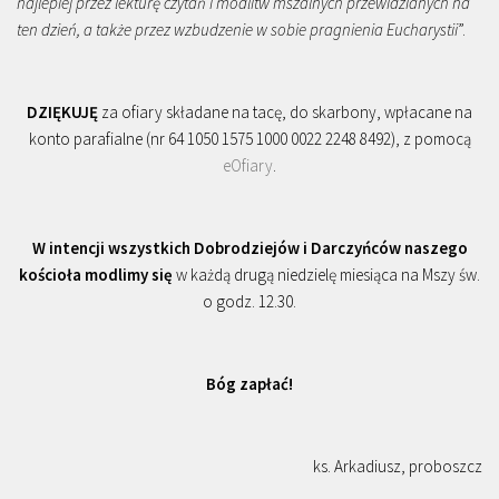
najlepiej przez lekturę czytań i modlitw mszalnych przewidzianych na
ten dzień, a także przez wzbudzenie w sobie pragnienia Eucharystii
”.
DZIĘKUJĘ
za ofiary składane na tacę, do skarbony, wpłacane na
konto parafialne (nr 64 1050 1575 1000 0022 2248 8492), z pomocą
eOfiary
.
W intencji wszystkich Dobrodziejów i Darczyńców naszego
kościoła modlimy się
w każdą drugą niedzielę miesiąca na Mszy św.
o godz. 12.30.
Bóg zapłać!
ks. Arkadiusz, proboszcz