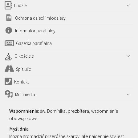
Ludzie
Ochrona dzieci i młodzieży
Informator parafialny
Gazetka parafialna
O kościele
Spis ulic
Kontakt
Multimedia
św. Dominika, prezbitera, wspomnienie
obowiązkowe
Można gromadzić przeróżne skarby, ale najcenniejszy jest