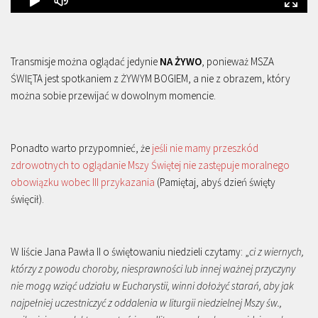
Transmisje można oglądać jedynie
NA ŻYWO
, ponieważ MSZA
ŚWIĘTA jest spotkaniem z ŻYWYM BOGIEM, a nie z obrazem, który
można sobie przewijać w dowolnym momencie.
Ponadto warto przypomnieć, że
jeśli nie mamy przeszkód
zdrowotnych to oglądanie Mszy Świętej nie zastępuje moralnego
obowiązku wobec III przykazania
(Pamiętaj, abyś dzień święty
święcił).
W liście Jana Pawła II o świętowaniu niedzieli czytamy: „
ci z wiernych,
którzy z powodu choroby, niesprawności lub innej ważnej przyczyny
nie mogą wziąć udziału w Eucharystii, winni dołożyć starań, aby jak
najpełniej uczestniczyć z oddalenia w liturgii niedzielnej Mszy św.,