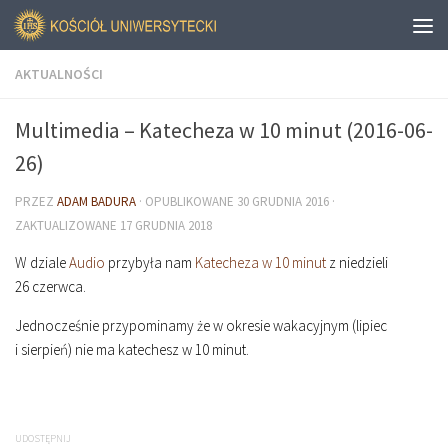
AKTUALNOŚCI
Multimedia – Katecheza w 10 minut (2016-06-
26)
PRZEZ
ADAM BADURA
· OPUBLIKOWANE
30 GRUDNIA 2016
·
ZAKTUALIZOWANE
17 GRUDNIA 2018
W dziale
Audio
przybyła nam
Katecheza w 10 minut
z niedzieli
26 czerwca.
Jednocześnie przypominamy że w okresie wakacyjnym (lipiec
i sierpień) nie ma katechesz w 10 minut.
UDOSTĘPNIJ