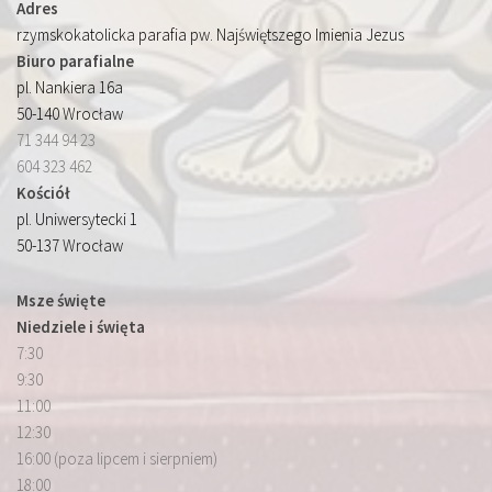
Adres
rzymskokatolicka parafia pw. Najświętszego Imienia Jezus
Biuro parafialne
pl. Nankiera 16a
50-140 Wrocław
71 344 94 23
604 323 462
Kościół
pl. Uniwersytecki 1
50-137 Wrocław
Msze święte
Niedziele i święta
7:30
9:30
11:00
12:30
16:00 (poza lipcem i sierpniem)
18:00