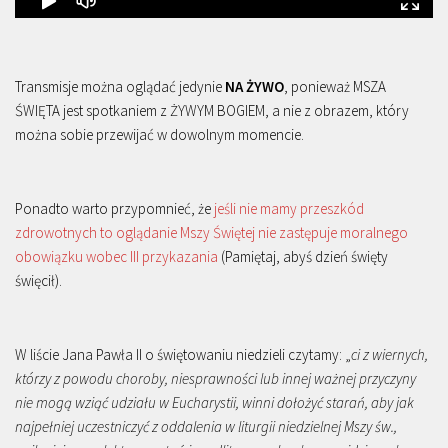
Transmisje można oglądać jedynie
NA ŻYWO
, ponieważ MSZA
ŚWIĘTA jest spotkaniem z ŻYWYM BOGIEM, a nie z obrazem, który
można sobie przewijać w dowolnym momencie.
Ponadto warto przypomnieć, że
jeśli nie mamy przeszkód
zdrowotnych to oglądanie Mszy Świętej nie zastępuje moralnego
obowiązku wobec III przykazania
(Pamiętaj, abyś dzień święty
święcił).
W liście Jana Pawła II o świętowaniu niedzieli czytamy: „
ci z wiernych,
którzy z powodu choroby, niesprawności lub innej ważnej przyczyny
nie mogą wziąć udziału w Eucharystii, winni dołożyć starań, aby jak
najpełniej uczestniczyć z oddalenia w liturgii niedzielnej Mszy św.,