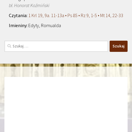
bł. Honorat Koźmiński
1 Krl 19, 9a. 11-13a • Ps 85 • Rz 9, 1-5 • Mt 14, 22-33
Edyty, Romualda
Szukaj: