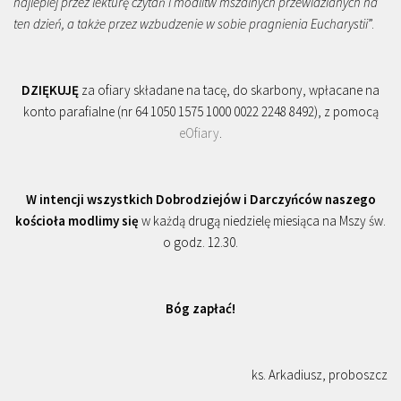
najlepiej przez lekturę czytań i modlitw mszalnych przewidzianych na
ten dzień, a także przez wzbudzenie w sobie pragnienia Eucharystii
”.
DZIĘKUJĘ
za ofiary składane na tacę, do skarbony, wpłacane na
konto parafialne (nr 64 1050 1575 1000 0022 2248 8492), z pomocą
eOfiary
.
W intencji wszystkich Dobrodziejów i Darczyńców naszego
kościoła modlimy się
w każdą drugą niedzielę miesiąca na Mszy św.
o godz. 12.30.
Bóg zapłać!
ks. Arkadiusz, proboszcz