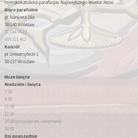
rzymskokatolicka parafia pw. Najświętszego Imienia Jezus
Biuro parafialne
pl. Nankiera 16a
50-140 Wrocław
71 344 94 23
604 323 462
Kościół
pl. Uniwersytecki 1
50-137 Wrocław
Msze święte
Niedziele i święta
7:30
9:30
11:00
12:30
16:00 (poza lipcem i sierpniem)
18:00
Dni powszednie