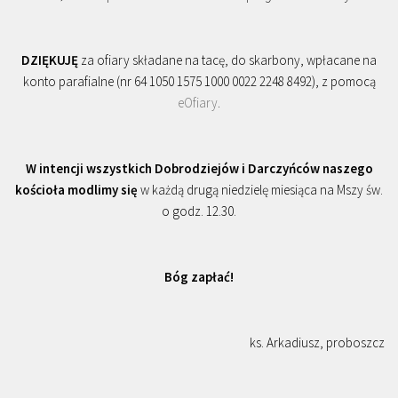
DZIĘKUJĘ
za ofiary składane na tacę, do skarbony, wpłacane na
konto parafialne (nr 64 1050 1575 1000 0022 2248 8492), z pomocą
eOfiary
.
W intencji wszystkich Dobrodziejów i Darczyńców naszego
kościoła modlimy się
w każdą drugą niedzielę miesiąca na Mszy św.
o godz. 12.30.
Bóg zapłać!
ks. Arkadiusz, proboszcz