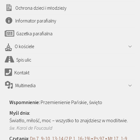
Ochrona dzieci i młodzieży
Informator parafialny
Gazetka parafialna
O kościele
Spis ulic
Kontakt
Multimedia
Przemienienie Pańskie, święto
Światło, miłość, moc – wszystko to znajdziesz w modlitwie.
św. Karol de Foucauld
Dn 7, 9-10. 13-14 (2 P 1, 16-19) • Ps 97 • Mt 17, 1-9