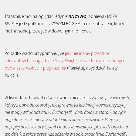
Transmisje można oglądać jedynie
NA ŻYWO
, ponieważ MSZA
ŚWIĘTA jest spotkaniem z ŻYWYM BOGIEM, a nie z obrazem, który
można sobie przewijać w dowolnym momencie.
Ponadto warto przypomnieć, że
jeśli nie mamy przeszkód
zdrowotnych to oglądanie Mszy Świętej nie zastępuje moralnego
obowiązku wobec III przykazania
(Pamiętaj, abyś dzień święty
święcił).
W liście Jana Pawła II o świętowaniu niedzieli czytamy: „
ci z wiernych,
którzy z powodu choroby, niesprawności lub innej ważnej przyczyny
nie mogą wziąć udziału w Eucharystii, winni dołożyć starań, aby jak
najpełniej uczestniczyć z oddalenia w liturgii niedzielnej Mszy św.,
najlepiej przez lekturę czytań i modlitw mszalnych przewidzianych na
ten dzień, a także przez wzbudzenie w sobie pragnienia Eucharystii
”.