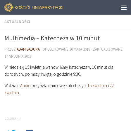
AKTUALNOŚCI
Multimedia – Katecheza w 10 minut
PRZEZ
ADAM BADURA
· OPUBLIKOWANE
30 MAJA 2018
· ZAKTUALIZOWANE
17 GRUDNIA 2018
W niedzielę 15 kwietnia wznowiliśmy katecheza w 10 minut dla
dorosłych, po mszy świętej o godzinie
9
:
30
.
W dziale
Audio
przybyła nam owe katechezy z
15 kwietnia
i
22
kwietnia
.
UDOSTĘPNIJ