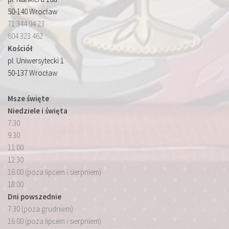
50-140 Wrocław
71 344 94 23
604 323 462
Kościół
pl. Uniwersytecki 1
50-137 Wrocław
Msze święte
Niedziele i święta
7:30
9:30
11:00
12:30
16:00 (poza lipcem i sierpniem)
18:00
Dni powszednie
7:30 (poza grudniem)
16:00 (poza lipcem i sierpniem)