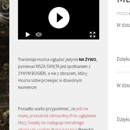
PRZEZ
W dzi
Dzięk
Transmisje można oglądać jedynie
NA ŻYWO
,
ponieważ MSZA ŚWIĘTA jest spotkaniem z
ŻYWYM BOGIEM, a nie z obrazem, który
można sobie przewijać w dowolnym
W dzi
momencie.
Ponadto warto przypomnieć, że
jeśli nie
mamy przeszkód zdrowotnych to oglądanie
Dzięk
Mszy Świętej nie zastępuje moralnego
obowiązku wobec III przykazania
(Pamiętaj,