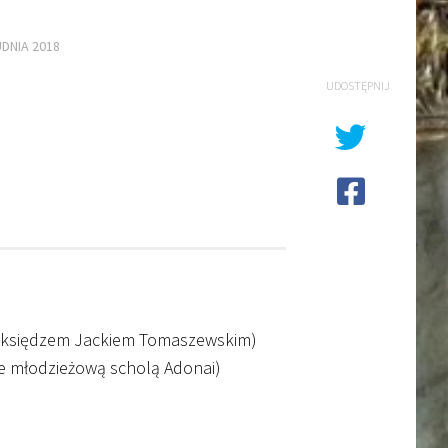
DNIA 2018
UDOSTĘPNIJ
 księdzem Jackiem Tomaszewskim)
e młodzieżową scholą Adonai)