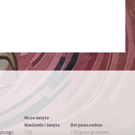
Msze święte
Niedziele i święta
Dni powszednie
iętszego
7:30
7:30 (poza grudniem)