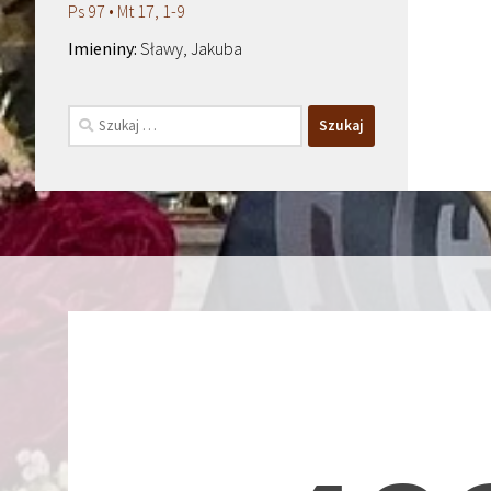
Ps 97 • Mt 17, 1-9
Sławy, Jakuba
Szukaj: