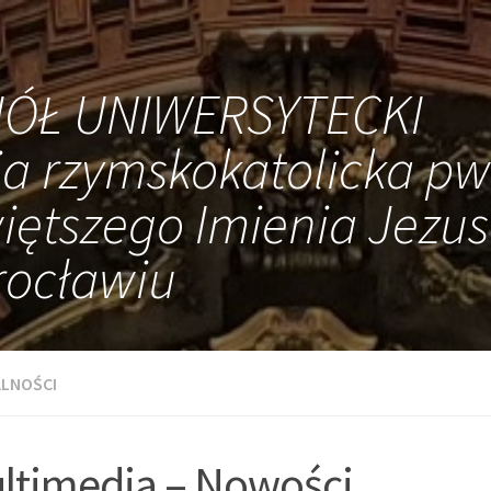
IÓŁ UNIWERSYTECKI
ia rzymskokatolicka pw
iętszego Imienia Jezus
ocławiu
LNOŚCI
ltimedia – Nowości