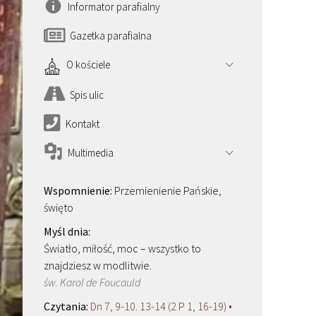
Informator parafialny
Gazetka parafialna
O kościele
Spis ulic
Kontakt
Multimedia
Przemienienie Pańskie,
święto
Światło, miłość, moc – wszystko to
znajdziesz w modlitwie.
św. Karol de Foucauld
Dn 7, 9-10. 13-14 (2 P 1, 16-19) •