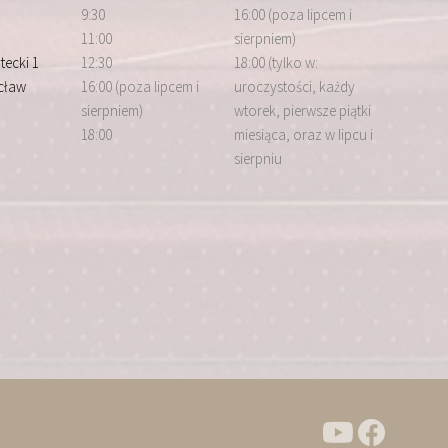
9:30
16:00 (poza lipcem i
11:00
sierpniem)
tecki 1
12:30
18:00 (tylko w:
cław
16:00 (poza lipcem i
uroczystości, każdy
sierpniem)
wtorek, pierwsze piątki
18:00
miesiąca, oraz w lipcu i
sierpniu