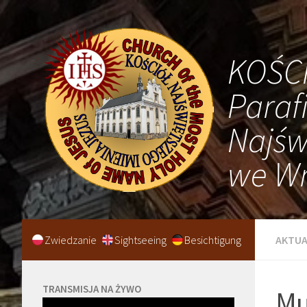
KOŚC
Paraf
Najśw
we Wr
Zwiedzanie
Sightseeing
Besichtigung
AKTUA
TRANSMISJA NA ŻYWO
Mu