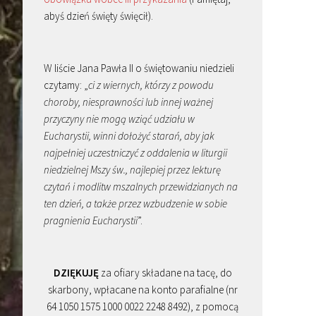
abyś dzień święty święcił).
W liście Jana Pawła II o świętowaniu niedzieli
czytamy: „
ci z wiernych, którzy z powodu
choroby, niesprawności lub innej ważnej
przyczyny nie mogą wziąć udziału w
Eucharystii, winni dołożyć starań, aby jak
najpełniej uczestniczyć z oddalenia w liturgii
niedzielnej Mszy św., najlepiej przez lekturę
czytań i modlitw mszalnych przewidzianych na
ten dzień, a także przez wzbudzenie w sobie
pragnienia Eucharystii
”.
DZIĘKUJĘ
za ofiary składane na tacę, do
skarbony, wpłacane na konto parafialne (nr
64 1050 1575 1000 0022 2248 8492), z pomocą