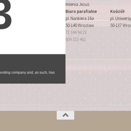
Imienia Jezus
Biuro parafialne
Kościół
pl. Nankiera 16a
pl. Uniwersy
50-140 Wrocław
50-137 Wro
71 344 94 23
604 323 462