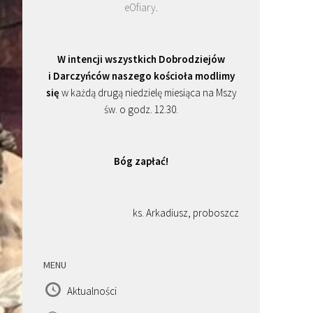
eOfiary
.
W intencji wszystkich Dobrodziejów
i Darczyńców naszego kościoła modlimy
się
w każdą drugą niedzielę miesiąca na Mszy
św. o godz. 12.30.
Bóg zapłać!
ks. Arkadiusz, proboszcz
MENU
Aktualności