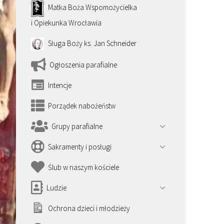
Matka Boża Wspomożycielka
i Opiekunka Wrocławia
Sługa Boży ks. Jan Schneider
Ogłoszenia parafialne
Intencje
Porządek nabożeństw
Grupy parafialne
Sakramenty i posługi
Ślub w naszym kościele
Ludzie
Ochrona dzieci i młodzieży