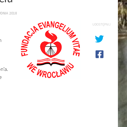
DNIA 2018
UDOSTĘPNIJ
h
n’a.
e