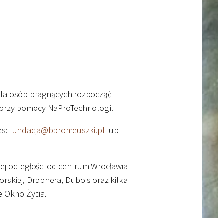
dla osób pragnących rozpocząć
 przy pomocy NaProTechnologii.
es:
fundacja@boromeuszki.pl
lub
iej odległości od centrum Wrocławia
skiej, Drobnera, Dubois oraz kilka
e Okno Życia.