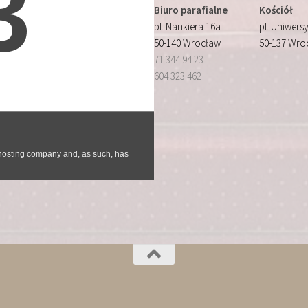
Biuro parafialne
Kościół
pl. Nankiera 16a
pl. Uniwersy
50-140 Wrocław
50-137 Wro
71 344 94 23
604 323 462