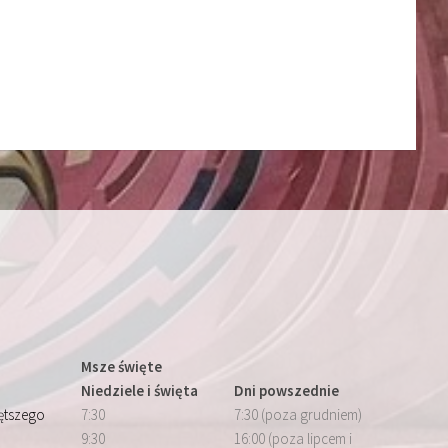
Msze święte
Niedziele i święta
Dni powszednie
iętszego
7:30
7:30 (poza grudniem)
9:30
16:00 (poza lipcem i