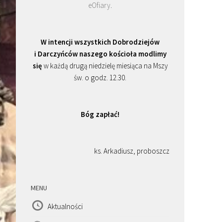
eOfiary
.
W intencji wszystkich Dobrodziejów
i Darczyńców naszego kościoła modlimy
się
w każdą drugą niedzielę miesiąca na Mszy
św. o godz. 12.30.
Bóg zapłać!
ks. Arkadiusz, proboszcz
MENU
Aktualności