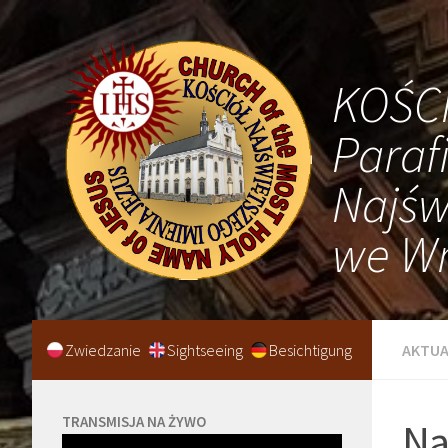
KOŚC
Paraf
Najśw
we Wr
Zwiedzanie
Sightseeing
Besichtigung
AKTUA
TRANSMISJA NA ŻYWO
Na