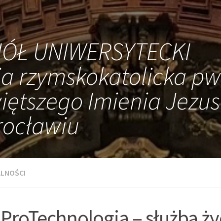
IÓŁ UNIWERSYTECKI
ia rzymskokatolicka pw
iętszego Imienia Jezus
ocławiu
LNOŚCI
ProTechnologia – służba ży