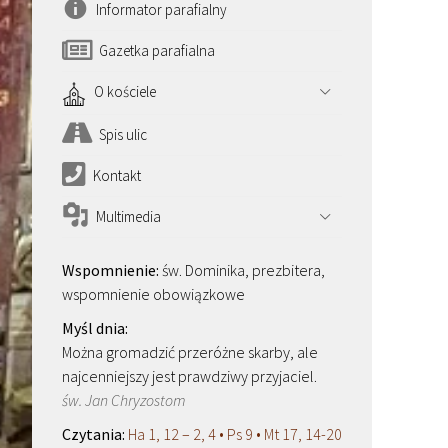
Informator parafialny
Gazetka parafialna
O kościele
Spis ulic
Kontakt
Multimedia
św. Dominika, prezbitera,
wspomnienie obowiązkowe
Można gromadzić przeróżne skarby, ale
najcenniejszy jest prawdziwy przyjaciel.
św. Jan Chryzostom
Ha 1, 12 – 2, 4 • Ps 9 • Mt 17, 14-20