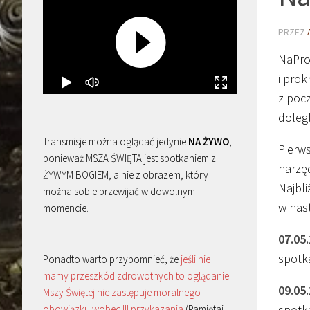
PRZEZ
NaPro
i pro
z poc
dolegl
Transmisje można oglądać jedynie
NA ŻYWO
,
Pierw
ponieważ MSZA ŚWIĘTA jest spotkaniem z
narzę
ŻYWYM BOGIEM, a nie z obrazem, który
Najbl
można sobie przewijać w dowolnym
w nas
momencie.
07.05
spotk
Ponadto warto przypomnieć, że
jeśli nie
mamy przeszkód zdrowotnych to oglądanie
09.05
Mszy Świętej nie zastępuje moralnego
spotk
obowiązku wobec III przykazania
(Pamiętaj,