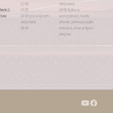
11:00
sierpniem)
tecki 1
12:30
18:00 (tylko w:
cław
16:00 (poza lipcem i
uroczystości, każdy
sierpniem)
wtorek, pierwsze piątki
18:00
miesiąca, oraz w lipcu i
sierpniu