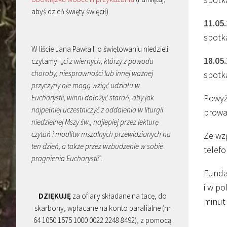
abyś dzień święty święcił).
11.05
spotk
W liście Jana Pawła II o świętowaniu niedzieli
18.05
czytamy: „
ci z wiernych, którzy z powodu
choroby, niesprawności lub innej ważnej
spotk
przyczyny nie mogą wziąć udziału w
Powyż
Eucharystii, winni dołożyć starań, aby jak
najpełniej uczestniczyć z oddalenia w liturgii
prowa
niedzielnej Mszy św., najlepiej przez lekturę
czytań i modlitw mszalnych przewidzianych na
Ze wz
ten dzień, a także przez wzbudzenie w sobie
telefo
pragnienia Eucharystii
”.
Fundac
i w po
DZIĘKUJĘ
za ofiary składane na tacę, do
minut 
skarbony, wpłacane na konto parafialne (nr
64 1050 1575 1000 0022 2248 8492), z pomocą