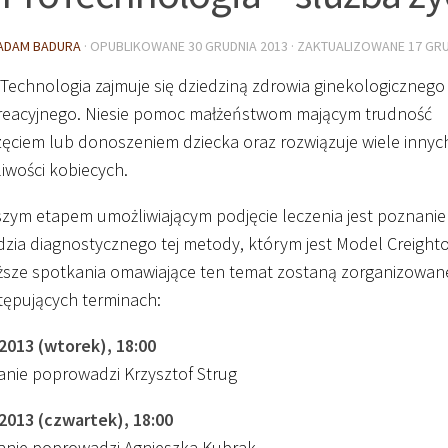
ADAM BADURA
· OPUBLIKOWANE
30 GRUDNIA 2013
· ZAKTUALIZOWANE
17 GRU
Technologia zajmuje się dziedziną zdrowia ginekologicznego
kreacyjnego. Niesie pomoc małżeństwom mającym trudność
zęciem lub donoszeniem dziecka oraz rozwiązuje wiele innyc
iwości kobiecych.
szym etapem umożliwiającym podjęcie leczenia jest poznanie
dzia diagnostycznego tej metody, którym jest Model Creighto
iższe spotkania omawiające ten temat zostaną zorganizowan
tępujących terminach:
.2013 (wtorek),
18
:
00
anie poprowadzi Krzysztof Strug
.2013 (czwartek),
18
:
00
anie poprowadzi Agnieszka Kubrak