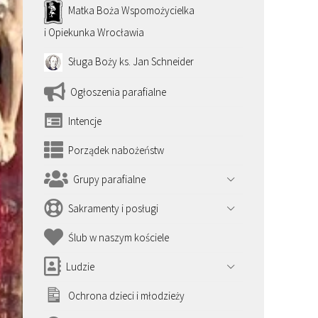
Matka Boża Wspomożycielka
i Opiekunka Wrocławia
Sługa Boży ks. Jan Schneider
Ogłoszenia parafialne
Intencje
Porządek nabożeństw
Grupy parafialne
Sakramenty i posługi
Ślub w naszym kościele
Ludzie
Ochrona dzieci i młodzieży