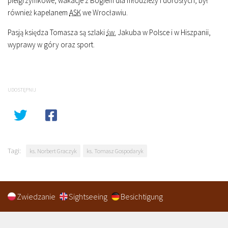
pielgrzymkowe, wakacje z Bogiem dla młodzieży i dorosłych, był
również kapelanem
ASK
we Wrocławiu.
Pasją księdza Tomasza są szlaki
św.
Jakuba w Polsce i w Hiszpanii,
wyprawy w góry oraz sport.
UDOSTĘPNIJ
Tagi:
ks. Norbert Graczyk
ks. Tomasz Gospodaryk
Zwiedzanie
Sightseeing
Besichtigung