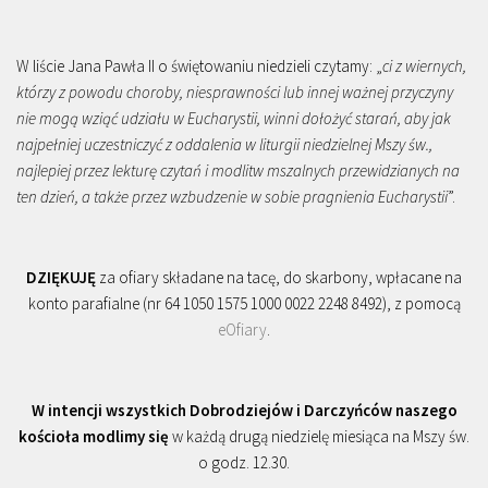
W liście Jana Pawła II o świętowaniu niedzieli czytamy: „
ci z wiernych,
którzy z powodu choroby, niesprawności lub innej ważnej przyczyny
nie mogą wziąć udziału w Eucharystii, winni dołożyć starań, aby jak
najpełniej uczestniczyć z oddalenia w liturgii niedzielnej Mszy św.,
najlepiej przez lekturę czytań i modlitw mszalnych przewidzianych na
ten dzień, a także przez wzbudzenie w sobie pragnienia Eucharystii
”.
DZIĘKUJĘ
za ofiary składane na tacę, do skarbony, wpłacane na
konto parafialne (nr 64 1050 1575 1000 0022 2248 8492), z pomocą
eOfiary
.
W intencji wszystkich Dobrodziejów i Darczyńców naszego
kościoła modlimy się
w każdą drugą niedzielę miesiąca na Mszy św.
o godz. 12.30.