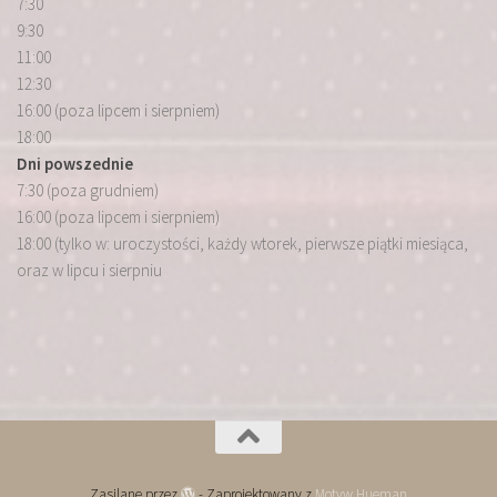
7:30
9:30
11:00
12:30
16:00 (poza lipcem i sierpniem)
18:00
Dni powszednie
7:30 (poza grudniem)
16:00 (poza lipcem i sierpniem)
18:00 (tylko w: uroczystości, każdy wtorek, pierwsze piątki miesiąca,
oraz w lipcu i sierpniu
Zasilane przez
- Zaprojektowany z
Motyw Hueman