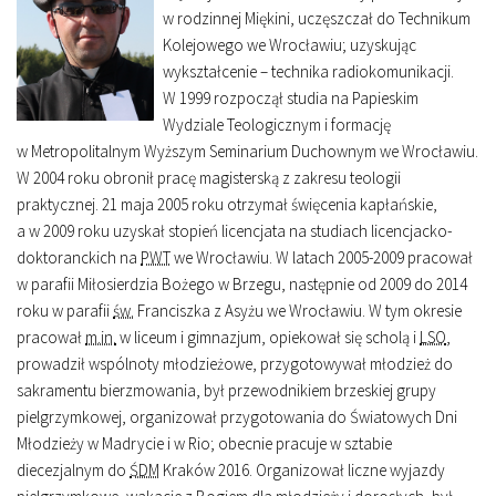
w rodzinnej Miękini, uczęszczał do Technikum
Kolejowego we Wrocławiu; uzyskując
wykształcenie – technika radiokomunikacji.
W 1999 rozpoczął studia na Papieskim
Wydziale Teologicznym i formację
w Metropolitalnym Wyższym Seminarium Duchownym we Wrocławiu.
W 2004 roku obronił pracę magisterską z zakresu teologii
praktycznej. 21 maja 2005 roku otrzymał święcenia kapłańskie,
a w 2009 roku uzyskał stopień licencjata na studiach licencjacko-
doktoranckich na
PWT
we Wrocławiu. W latach 2005-2009 pracował
w parafii Miłosierdzia Bożego w Brzegu, następnie od 2009 do 2014
roku w parafii
św.
Franciszka z Asyżu we Wrocławiu. W tym okresie
pracował
m.in.
w liceum i gimnazjum, opiekował się scholą i
LSO
,
prowadził wspólnoty młodzieżowe, przygotowywał młodzież do
sakramentu bierzmowania, był przewodnikiem brzeskiej grupy
pielgrzymkowej, organizował przygotowania do Światowych Dni
Młodzieży w Madrycie i w Rio; obecnie pracuje w sztabie
diecezjalnym do
ŚDM
Kraków 2016. Organizował liczne wyjazdy