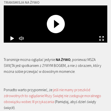
TRANSMISJA NA ŻYWO
Transmisje można oglądać jedynie
NA ŻYWO
, ponieważ MSZA
ŚWIĘTA jest spotkaniem z ŻYWYM BOGIEM, a nie z obrazem, który
można sobie przewijać w dowolnym momencie.
Ponadto warto przypomnieć, że
jeśli nie mamy przeszkód
zdrowotnych to oglądanie Mszy Świętej nie zastępuje moralnego
obowiązku wobec III przykazania
(Pamiętaj, abyś dzień święty
święcił).