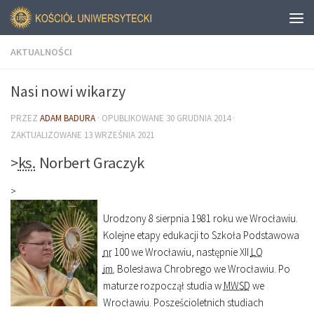
AKTUALNOŚCI
Nasi nowi wikarzy
PRZEZ
ADAM BADURA
· OPUBLIKOWANE
30 GRUDNIA 2014
·
ZAKTUALIZOWANE
13 WRZEŚNIA 2021
>
ks.
Norbert Graczyk
>
Urodzony 8 sierpnia 1981 roku we Wrocławiu.
Kolejne etapy edukacji to Szkoła Podstawowa
nr
100 we Wrocławiu, następnie XII
LO
im.
Bolesława Chrobrego we Wrocławiu. Po
maturze rozpoczął studia w
MWSD
we
Wrocławiu. Posześcioletnich studiach