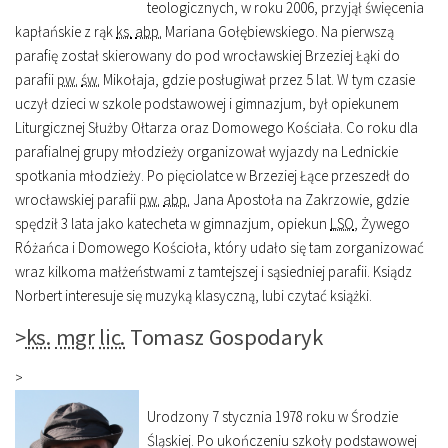
teologicznych, w roku 2006, przyjął święcenia
kapłańskie z rąk
ks.
abp.
Mariana Gołębiewskiego. Na pierwszą
parafię został skierowany do pod wrocławskiej Brzeziej Łąki do
parafii
pw.
św.
Mikołaja, gdzie posługiwał przez 5 lat. W tym czasie
uczył dzieci w szkole podstawowej i gimnazjum, był opiekunem
Liturgicznej Służby Ołtarza oraz Domowego Kościała. Co roku dla
parafialnej grupy młodzieży organizował wyjazdy na Lednickie
spotkania młodzieży. Po pięciolatce w Brzeziej Łące przeszedł do
wrocławskiej parafii
pw.
abp.
Jana Apostoła na Zakrzowie, gdzie
spędził 3 lata jako katecheta w gimnazjum, opiekun
LSO
, Żywego
Różańca i Domowego Kościoła, który udało się tam zorganizować
wraz kilkoma małżeństwami z tamtejszej i sąsiedniej parafii. Ksiądz
Norbert interesuje się muzyką klasyczną, lubi czytać książki.
>
ks.
mgr
lic.
Tomasz Gospodaryk
>
Urodzony 7 stycznia 1978 roku w Środzie
Śląskiej. Po ukończeniu szkoły podstawowej